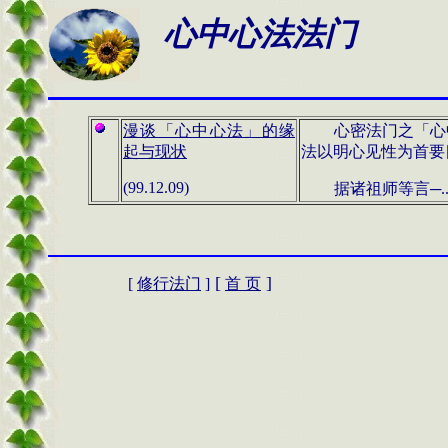
心中心法法门
漫谈「心中心法」的缘
心密法门之「心
起与现状
法以明心见性为首要
(99.12.09)
据诸祖师等言─....
[
]
[
修行法门
]
首 页