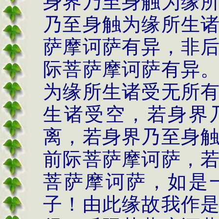
身界乃至身触为缘
乃至身触为缘所生
萨摩诃萨有异，非
际菩萨摩诃萨有异
为缘所生诸受无所
生诸受空，若身界
离，若身界乃至身
前际菩萨摩诃萨，
菩萨摩诃萨，如是
子！由此缘故我作