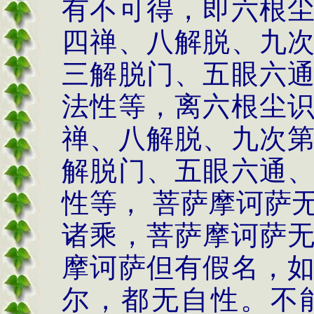
有不可得，即六根
四禅、八解脱、九
三解脱门、五眼六
法性等，离六根尘
禅、八解脱、九次
解脱门、五眼六通
性等， 菩萨摩诃萨
诸乘，菩萨摩诃萨
摩诃萨但有假名，
尔，都无自性。不