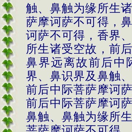
触、鼻触为缘所生
萨摩诃萨不可得，
诃萨不可得，香界
所生诸受空故，前
鼻界远离故前后中
界、鼻识界及鼻触
前后中际菩萨摩诃
前后中际菩萨摩诃
鼻触、鼻触为缘所
菩萨摩诃萨不可得