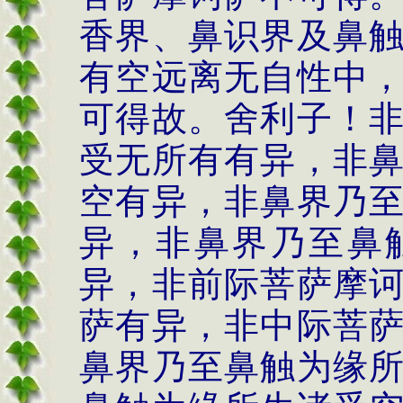
香界、鼻识界及鼻
有空远离无自性中
可得故。舍利子！
受无所有有异，非
空有异，非鼻界乃
异，非鼻界乃至鼻
异，非前际菩萨摩
萨有异，非中际菩
鼻界乃至鼻触为缘