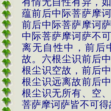
有情无自性有异，
蕴前后中际菩萨摩
前后中际菩萨摩诃
中际菩萨摩诃萨不
离无自性中，前后
故。六根尘识前后
根尘识空故，前后
根尘识远离故前后
根尘识无所有、空
菩萨摩诃萨皆不可得