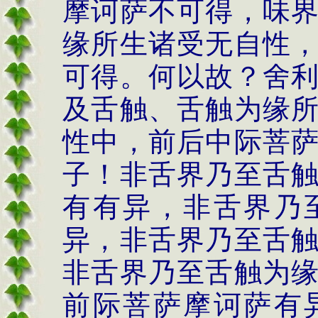
摩诃萨不可得，味
缘所生诸受无自性
可得。何以故？舍
及舌触、舌触为缘
性中，前后中际菩
子！非舌界乃至舌
有有异，非舌界乃
异，非舌界乃至舌
非舌界乃至舌触为
前际菩萨摩诃萨有