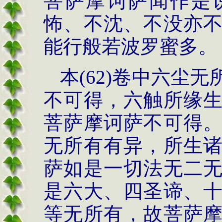
菩萨摩诃萨闻作是
怖、不沈、不没亦
能行般若波罗蜜多。
本(62)卷中六尘
不可得，六触所缘
菩萨摩诃萨不可得
无所有有异，所生
萨如是一切法无二
是六大、四圣谛、
等无所有，故菩萨