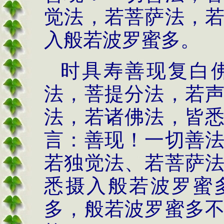
觉法，若菩萨法，
入般若波罗蜜多。
时具寿善现复白
法，菩提分法，若
法，若诸佛法，皆
言：善现！一切善
若独觉法、若菩萨
悉摄入般若波罗蜜
多，般若波罗蜜多