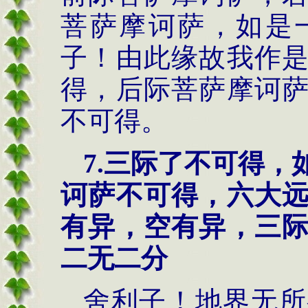
菩萨摩诃萨，如是
子！由此缘故我作
得，后际菩萨摩诃
不可得。
7.三际了不可得
诃萨不可得，六大
有异，空有异，三
二无二分
舍利子！地界无所