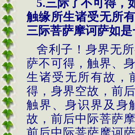
5.三际了不可得
触缘所生诸受无所
三际菩萨摩诃萨如是
舍利子！身界无所
萨不可得，触界、
生诸受无所有故，
得，身界空故，前
触界、身识界及身
故，前后中际菩萨
前后中际菩萨摩诃