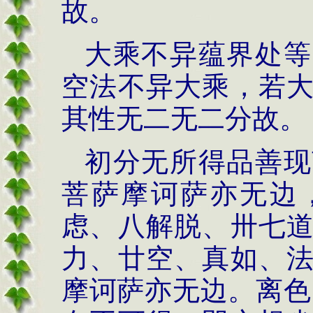
故。
大乘不异蕴界处等
空法不异大乘，若
其性无二无二分故。
初分无所得品善现
菩萨摩诃萨亦无边
虑、八解脱、卅七
力、廿空、真如、
摩诃萨亦无边。离色