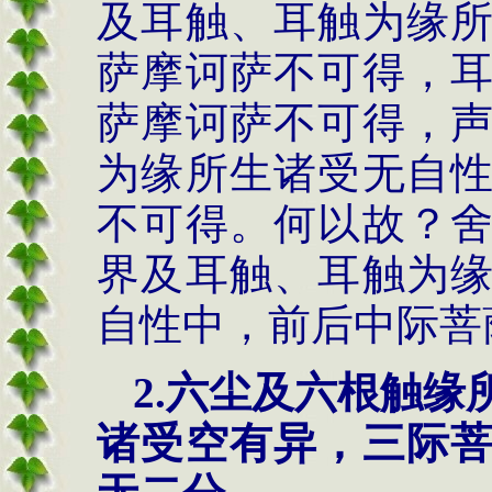
及耳触、耳触为缘
萨摩诃萨不可得，
萨摩诃萨不可得，
为缘所生诸受无自
不可得。何以故？
界及耳触、耳触为
自性中，前后中际菩
2.六尘及六根触
诸受空有异，三际