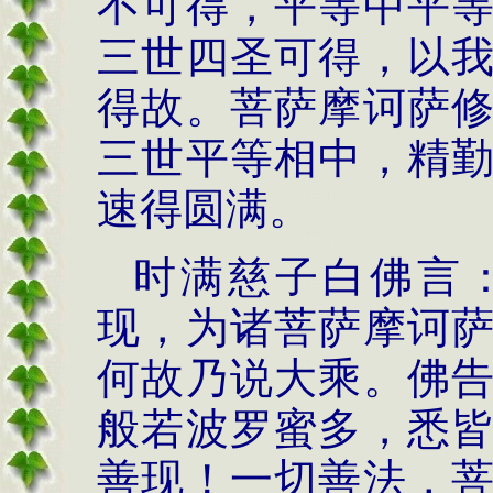
不可得，平等中平
三世四圣可得，以
得故。菩萨摩诃萨
三世平等相中，精
速得圆满。
时满慈子白佛言
现，为诸菩萨摩诃
何故乃说大乘。佛
般若波罗蜜多，悉
善现！一切善法，