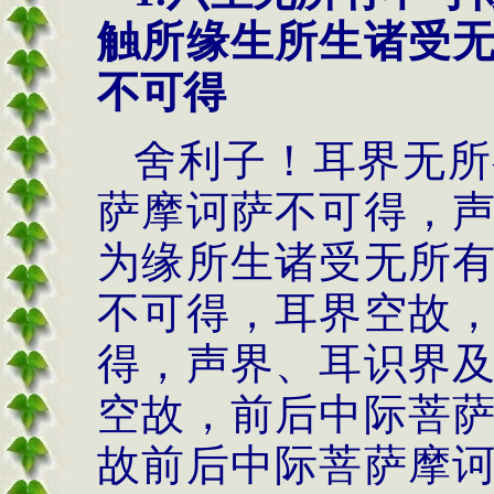
触所缘生所生诸受
不可得
舍利子！耳界无所
萨摩诃萨不可得，
为缘所生诸受无所
不可得，耳界空故
得，声界、耳识界
空故，前后中际菩
故前后中际菩萨摩