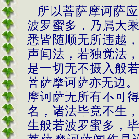
所以菩萨摩诃萨应
波罗蜜多，乃属大
悉皆随顺无所违越
声闻法，若独觉法
是一切无不摄入般
菩萨摩诃萨亦无边。
摩诃萨无所有不可
名，诸法毕竟不生
生般若波罗蜜多，