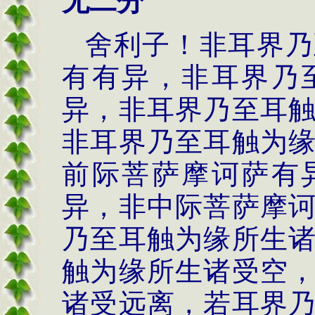
无二分
舍利子！非耳界乃
有有异，非耳界乃
异，非耳界乃至耳
非耳界乃至耳触为
前际菩萨摩诃萨有
异，非中际菩萨摩
乃至耳触为缘所生
触为缘所生诸受空
诸受远离，若耳界