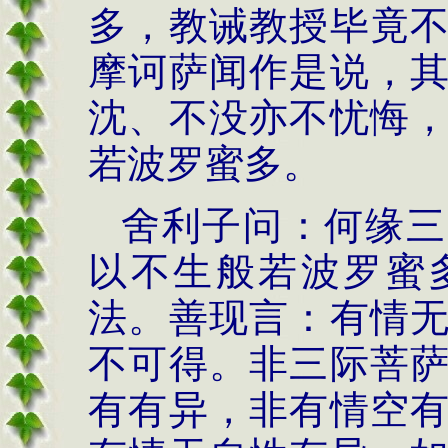
多，教诫教授毕竟
摩诃萨闻作是说，
沈、不没亦不忧悔
若波罗蜜多。
舍利子问：何缘三
以不生般若波罗蜜
法。善现言：有情
不可得。非三际菩
有有异，非有情空