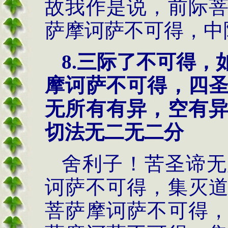
故我作是说，前际
萨摩诃萨不可得，中
8.三际了不可得
摩诃萨不可得，四
无所有有异，空有
切法无二无二分
舍利子！苦圣谛无
诃萨不可得，集灭
菩萨摩诃萨不可得