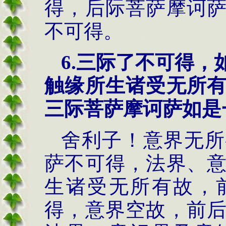
得，后际菩萨摩诃
不可得。
6.三际了不可得
触缘所生诸受无所
三际菩萨摩诃萨如是
舍利子！意界无所
萨不可得，法界、
生诸受无所有故，
得，意界空故，前