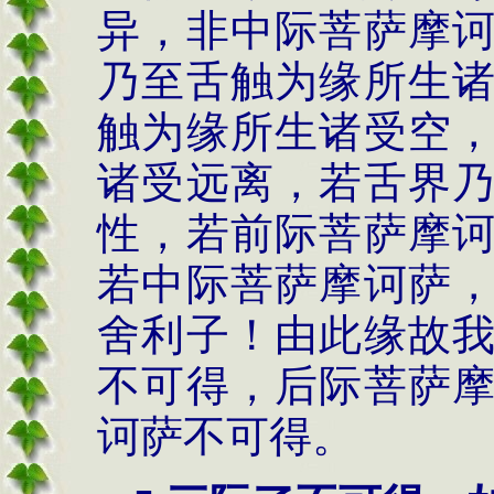
异，非中际菩萨摩
乃至舌触为缘所生
触为缘所生诸受空
诸受远离，若舌界
性，若前际菩萨摩
若中际菩萨摩诃萨
舍利子！由此缘故
不可得，后际菩萨
诃萨不可得。