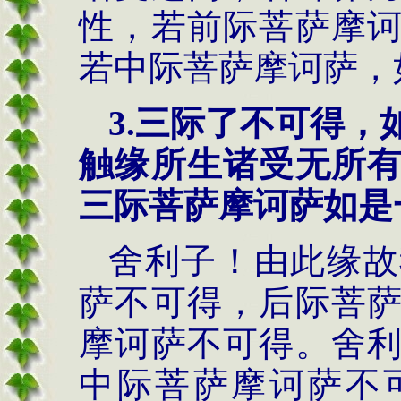
性，若前际菩萨摩
若中际菩萨摩诃萨，
3.三际了不可得
触缘所生诸受无所
三际菩萨摩诃萨如是
舍利子！由此缘故
萨不可得，后际菩
摩诃萨不可得。舍
中际菩萨摩诃萨不