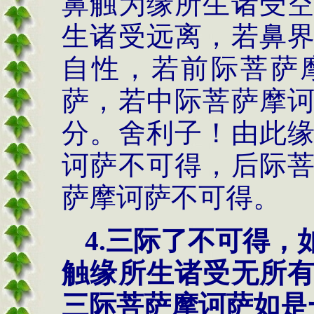
鼻触为缘所生诸受
生诸受远离，若鼻
自性，若前际菩萨
萨，若中际菩萨摩
分。舍利子！由此
诃萨不可得，后际
萨摩诃萨不可得。
4.三际了不可得
触缘所生诸受无所
三际菩萨摩诃萨如是