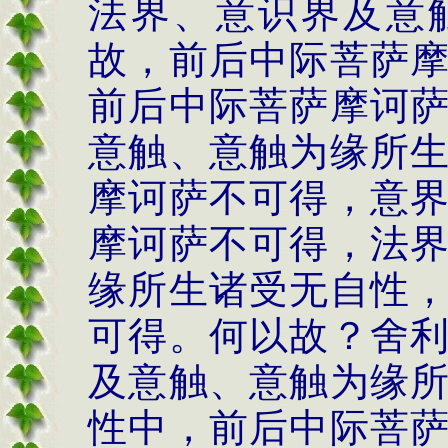
法界、意识界及意
故，前后中际菩萨
前后中际菩萨摩诃
意触、意触为缘所
摩诃萨不可得，意
摩诃萨不可得，法
缘所生诸受无自性
可得。何以故？舍
及意触、意触为缘
性中，前后中际菩