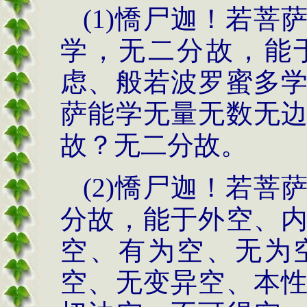
(1)憍尸迦！若
学，无二分故，能
虑、般若波罗蜜多
萨能学无量无数无
故？无二分故。
(2)憍尸迦！若
分故，能于外空、
空、有为空、无为
空、无变异空、本