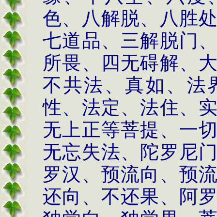
色、八解脱、八胜
七道品、三解脱门
所畏、四无碍解、
不共法、真如、法
性、法定、法住、
无上正等菩提、一
无忘失法、陀罗尼
罗汉、预流向、预
还向、不还果、阿