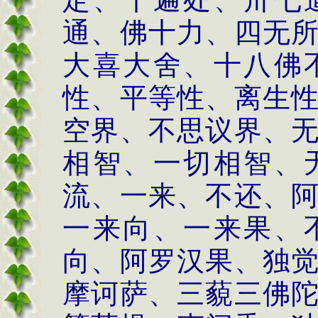
通、佛十力、四无
大喜大舍、十八佛
性、平等性、离生
空界、不思议界、
相智、一切相智、
流、一来、不还、
一来向、一来果、
向、阿罗汉果、独
摩诃萨、三藐三佛