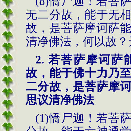
(8)憍尸迦！若
无二分故，能于无
故，是菩萨摩诃萨
清净佛法，何以故？
2.
若菩萨摩诃萨
故，能于佛十力乃
二分故，是菩萨摩
思议清净佛法
(1)憍尸迦！若