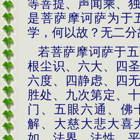
等菩提、声闻乘、
是菩萨摩诃萨为于
学，何以故？无二分
若菩萨摩诃萨于五
根尘识、六大、四
六度、四静虑、四
胜处、九次第定、
门、五眼六通、佛
解、大慈大悲大喜
如、法界、法性、