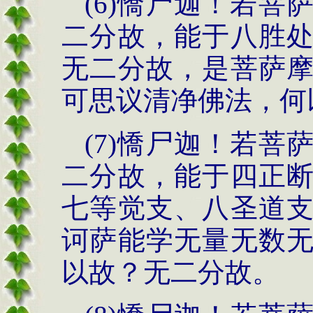
(6)憍尸迦！若
二分故，能于八胜
无二分故，是菩萨
可思议清净佛法，何
(7)憍尸迦！若
二分故，能于四正
七等觉支、八圣道
诃萨能学无量无数
以故？无二分故。