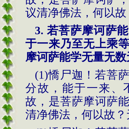
议清净佛法，何以故
3.
若菩萨摩诃萨能
于一来乃至无上乘
摩诃萨能学无量无数
(1)憍尸迦！若
分故，能于一来、
故，是菩萨摩诃萨
清净佛法，何以故？