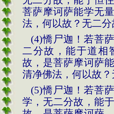
菩萨摩诃萨能学无
法，何以故？无二分
(4)憍尸迦！若
二分故，能于道相
故，是菩萨摩诃萨
清净佛法，何以故？
(5)憍尸迦！若
学，无二分故，能
故，是菩萨摩诃萨