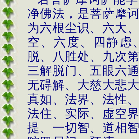
净佛法，是菩萨摩
为六根尘识、六大
空、六度、四静虑
脱、八胜处、九次
三解脱门、五眼六
无碍解、大慈大悲
真如、法界、法性
法住、实际、虚空
提、一切智、道相