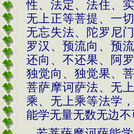
性、法定、法住、
无上正等菩提、一
无忘失法、陀罗尼
罗汉、预流向、预
还向、不还果、阿
独觉向、独觉果、
菩萨摩诃萨法、无
乘、无上乘等法学
能学无量无数无边不
若菩萨摩诃萨能学