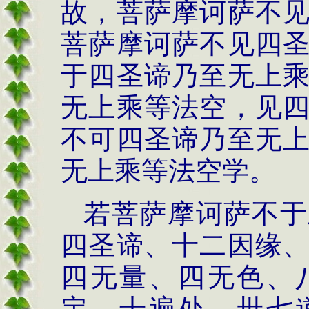
故，菩萨摩诃萨不
菩萨摩诃萨不见四
于四圣谛乃至无上
无上乘等法空，见
不可四圣谛乃至无
无上乘等法空学。
若菩萨摩诃萨不于
四圣谛、十二因缘
四无量、四无色、
定、十遍处、卅七