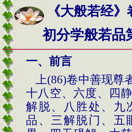
《大般若经》
初分学般若品
一、前言
上
(86)
卷中善现尊
十八空、六度、四
解脱、八胜处、九
品、三解脱门、五