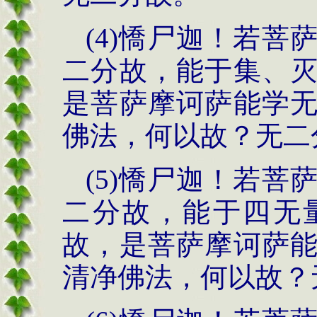
(4)憍尸迦！若
二分故，能于集、
是菩萨摩诃萨能学
佛法，何以故？无二
(5)憍尸迦！若
二分故，能于四无
故，是菩萨摩诃萨
清净佛法，何以故？