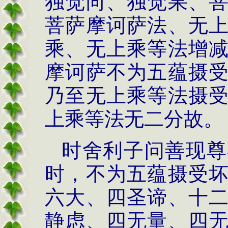
独觉向、独觉果、
菩萨摩诃萨法、无
乘、无上乘等法增
摩诃萨不为五蕴摄
乃至无上乘等法摄
上乘等法无二分故。
时舍利子问善现尊
时，不为五蕴摄受
六大、四圣谛、十
静虑、四无量、四