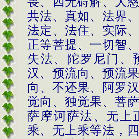
畏、四无碍解、大
共法、真如、法界
法定、法住、实际
正等菩提、一切智
失法、陀罗尼门、
汉、预流向、预流
向、不还果、阿罗
觉向、独觉果、菩
萨摩诃萨法、无上
乘、无上乘等法，