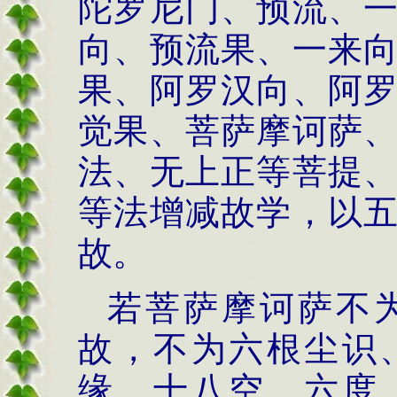
陀罗尼门、预流、
向、预流果、一来
果、阿罗汉向、阿
觉果、菩萨摩诃萨
法、无上正等菩提
等法增减故学，以
故。
若菩萨摩诃萨不
故，不为六根尘识
缘、十八空、六度