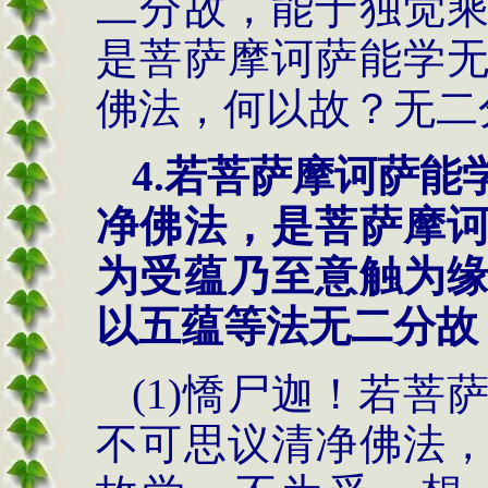
二分故，能于独觉
是菩萨摩诃萨能学
佛法，何以故？无二
4.
若菩萨摩诃萨能
净佛法，是菩萨摩
为受蕴乃至意触为
以五蕴等法无二分故
(1)憍尸迦！若
不可思议清净佛法