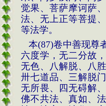
觉果、菩萨摩诃萨
法、无上正等菩提
等法学。
本
(87)
卷中善现尊
六度学，无二分故
无色、八解脱、八
卅七道品、三解脱
无所畏、四无碍解
佛不共法、真如、