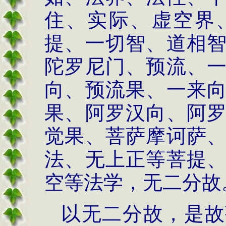
住、实际、虚空界
提、一切智、道相
陀罗尼门、预流、
向、预流果、一来
果、阿罗汉向、阿
觉果、菩萨摩诃萨
法、无上正等菩提
空等法学，无二分故
以无二分故，是故