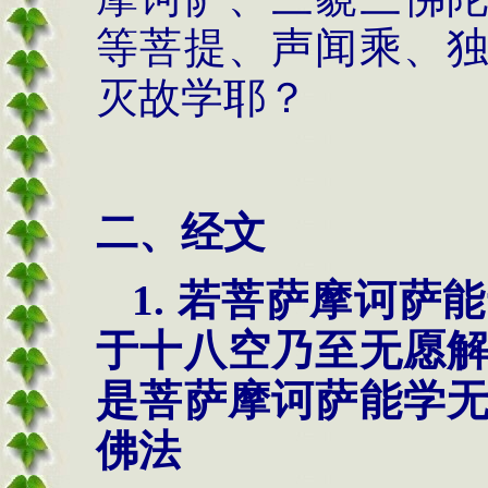
等菩提、声闻乘、
灭故学耶？
二、经文
1.
若菩萨摩诃萨能
于十八空乃至无愿
是菩萨摩诃萨能学
佛法