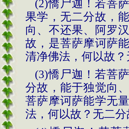
(2)憍尸迦！若
果学，无二分故，
向、不还果、阿罗
故，是菩萨摩诃萨
清净佛法，何以故？
(3)憍尸迦！若
分故，能于独觉向
菩萨摩诃萨能学无
法，何以故？无二分