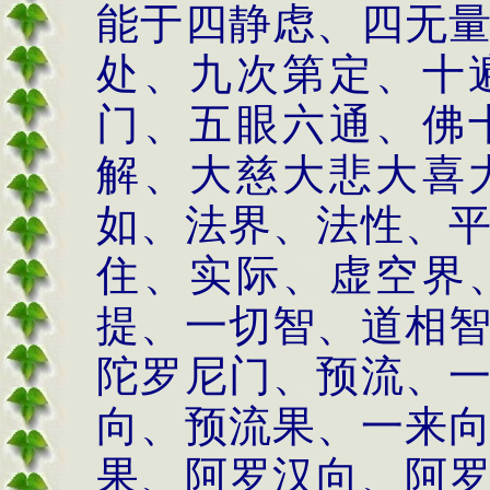
能于四静虑、四无
处、九次第定、十
门、五眼六通、佛
解、大慈大悲大喜
如、法界、法性、
住、实际、虚空界
提、一切智、道相
陀罗尼门、预流、
向、预流果、一来
果、阿罗汉向、阿