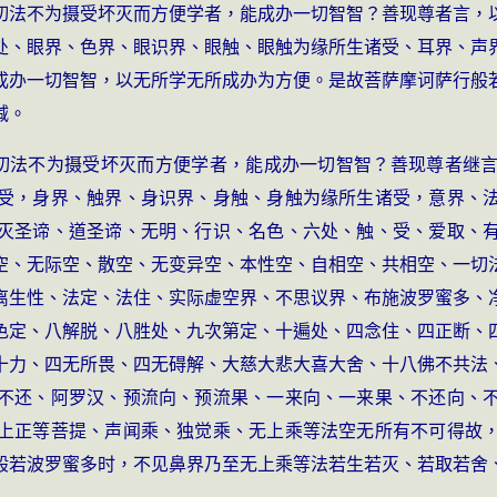
切法不为摄受坏灭而方便学者，能成办一切智智？善现尊者言，
处、眼界、色界、眼识界、眼触、眼触为缘所生诸受、耳界、声
成办一切智智，以无所学无所成办为方便。是故菩萨摩诃萨行般
减。
于一切法不为摄受坏灭而方便学者，能成办一切智智？善现尊者继
受，身界、触界、身识界、身触、身触为缘所生诸受，意界、
灭圣谛、道圣谛、无明、行识、名色、六处、触、受、爱取、
空、无际空、散空、无变异空、本性空、自相空、共相空、一切
离生性、法定、法住、实际虚空界、不思议界、布施波罗蜜多、
色定、八解脱、八胜处、九次第定、十遍处、四念住、四正断、
十力、四无所畏、四无碍解、大慈大悲大喜大舍、十八佛不共法
不还、阿罗汉、预流向、预流果、一来向、一来果、不还向、
上正等菩提、声闻乘、独觉乘、无上乘等法空无所有不可得故
般若波罗蜜多时，不见鼻界乃至无上乘等法若生若灭、若取若舍