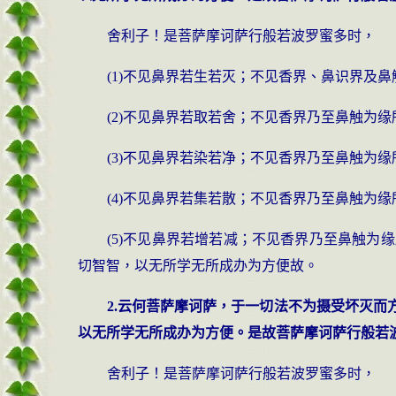
舍利子！是菩萨摩诃萨行般若波罗蜜多时，
(1)不见鼻界若生若灭；不见香界、鼻识界及
(2)不见鼻界若取若舍；不见香界乃至鼻触为
(3)不见鼻界若染若净；不见香界乃至鼻触为
(4)不见鼻界若集若散；不见香界乃至鼻触为
(5)不见鼻界若增若减；不见香界乃至鼻触
切智智，以无所学无所成办为方便故。
2.云何菩萨摩诃萨，于一切法不为摄受坏灭
以无所学无所成办为方便。是故菩萨摩诃萨行般若
舍利子！是菩萨摩诃萨行般若波罗蜜多时，