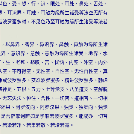
以色、受、想、行、识、眼处、耳处、鼻处、舌处、
界、耳识界、耳触、耳触为缘所生诸受等法空无所有
若波罗蜜多时，不见色乃至耳触为缘所生诸受等法若
言，以鼻界、香界、鼻识界、鼻触、鼻触为缘所生诸
法界、意识界、意触、意触为缘所生诸受，地界、水
有、生、老死、愁叹、苦、忧恼、内空、外空、内外
法空、不可得空、无性空、自性空、无性自性空、真
净戒波罗蜜多、安忍波罗蜜多、精进波罗蜜多、静虑
四神足、五根、五力、七等觉支、八圣道支、空解脱
、无忘失法、恒住、舍性、一切智、道相智、一切相
不还果、阿罗汉向、阿罗汉果、独觉、独觉向、独觉
，是菩萨摩诃萨如是学般若波罗蜜多，能成办一切智
、若染若净、若集若散、若增若减。