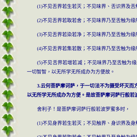
(1)不见舌界若生若灭；不见味界、舌识界及
(2)不见舌界若取若舍；不见味界乃至舌触为
(3)不见舌界若染若净；不见味界乃至舌触为
(4)不见舌界若集若散；不见味界乃至舌触为
(5)不见舌界若增若减；不见味界乃至舌触
一切智智，以无所学无所成办为方便故。
3.云何菩萨摩诃萨，于一切法不为摄受坏灭
以无所学无所成办为方便。是故菩萨摩诃萨行般若
舍利子！是菩萨摩诃萨行般若波罗蜜多时，
(1)不见身界若生若灭；不见触界、身识界及