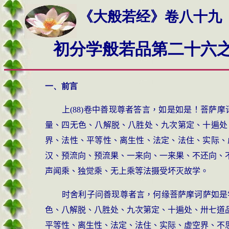
《大般若经》卷八十九
初分学般若品
第二十六
一、前言
上(88)卷中善现尊者答言，如是如是！菩
量、四无色、八解脱、八胜处、九次第定、十遍处
界、法性、平等性、离生性、法定、法住、实际、
汉、预流向、预流果、一来向、一来果、不还向、
声闻乘、独觉乘、无上乘等法摄受坏灭故学。
时舍利子问善现尊者言，何缘菩萨摩诃萨如是
色、八解脱、八胜处、九次第定、十遍处、卅七道
平等性、离生性、法定、法住、实际、虚空界、不