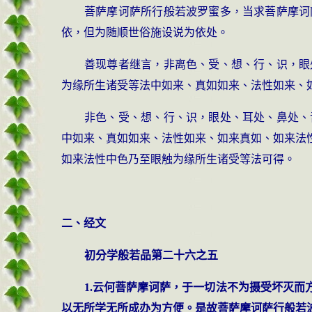
菩萨摩诃萨所行般若波罗蜜多，当求菩萨摩诃
依，但为随顺世俗施设说为依处。
善现尊者继言，非离色、受、想、行、识，眼
为缘所生诸受等法中如来、真如如来、法性如来、
非色、受、想、行、识，眼处、耳处、鼻处、
中如来、真如如来、法性如来、如来真如、如来法
如来法性中色乃至眼触为缘所生诸受等法可得。
二、经文
初分学般若品第二十六之五
1.云何菩萨摩诃萨，于一切法不为摄受坏灭
以无所学无所成办为方便。是故菩萨摩诃萨行般若