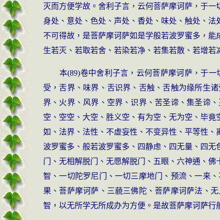
灭而方便学故。舍利子言，云何菩萨摩诃萨，于一
身处、意处、色处、声处、香处、味处、触处、法
不可得故，是菩萨摩诃萨如是学般若波罗蜜多，能
生若灭、若取若舍、若染若净、若集若散、若增若
本(89)卷中舍利子言，云何菩萨摩诃萨，
受，舌界、味界、舌识界、舌触、舌触为缘所生诸
界、火界、风界、空界、识界、苦圣谛、集圣谛、
空、空空、大空、胜义空、有为空、无为空、毕竟
如、法界、法性、不虚妄性、不变异性、平等性、
波罗蜜多、般若波罗蜜多、四静虑、四无量、四无
门、无相解脱门、无愿解脱门、五眼、六神通、佛
智、一切陀罗尼门、一切三摩地门、预流、一来、
果、菩萨摩诃萨、三藐三佛陀、菩萨摩诃萨法、无
智，以无所学无所成办为方便。是故菩萨摩诃萨行