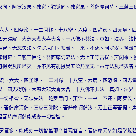
汉向、阿罗汉果、独觉、独觉向、独觉果、菩萨摩诃萨、三藐三
六大、四圣谛、十二因缘、十八空、六度、四静虑、四无量、
四无碍解、大慈大悲大喜大舍、十八佛不共法、真如、法界、法
相智、无忘失法、陀罗尼门、预流、一来、不还、阿罗汉、预流
摩诃萨、三藐三佛陀、菩萨摩诃萨法、无上正等菩提、声闻乘、
可摄受及所坏灭，亦不见有能摄受五蕴乃至无上乘等法及坏灭者
识、六大、四圣谛、十二因缘、十八空、六度、四静虑、四无
畏、四无碍解、大慈大悲大喜大舍、十八佛不共法、真如、法界
一切相智、无忘失法、陀罗尼门、预流、一来、不还、阿罗汉
、菩萨摩诃萨、三藐三佛陀、菩萨摩诃萨法、无上正等菩提、
是菩萨摩诃萨能成办一切智智。
罗蜜多，能成办一切智智耶？善现答言，菩萨摩诃萨如是学般