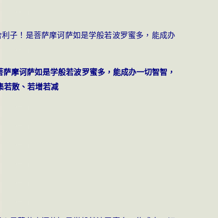
舍利子！是菩萨摩诃萨如是学般若波罗蜜多，能成办
菩萨摩诃萨如是学般若波罗蜜多，能成办一切智智，
集若散、若增若减