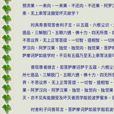
预流果、一来向、一来果、不还向、不还果、阿罗
乘、无上乘等法摄受坏灭故学？
时具寿善现答舍利子言，以五蕴、六根尘识、
道品、三解脱门、五眼六通、佛十力、四无所畏、
不思议界、无上正等菩提、一切智、道相智、一切
罗汉向、阿罗汉果、独觉、独觉向、独觉果、菩萨
萨摩诃萨如是学时，不见有五蕴乃至无上乘等法是
善现尊者继言，若菩萨摩诃萨于五蕴、六根尘
卅七道品、三解脱门、五眼六通、佛十力、四无所
界、不思议界、无上正等菩提、一切智、道相智、
果、阿罗汉向、阿罗汉果、独觉、独觉向、独觉果
灭，亦不见有能摄受及坏灭者而学般若波罗蜜多，
时舍利子问善现言，菩萨摩诃萨如是学般若波