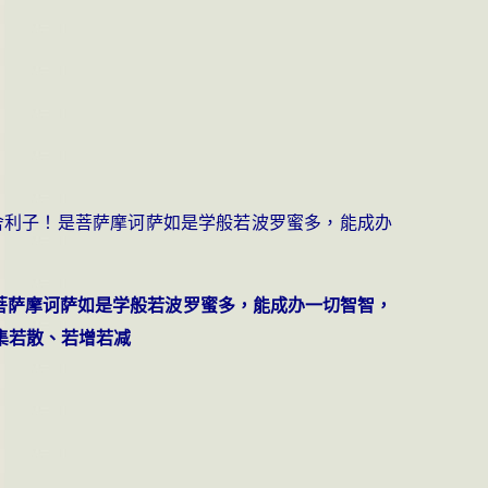
舍利子！是菩萨摩诃萨如是学般若波罗蜜多，能成办
菩萨摩诃萨如是学般若波罗蜜多，能成办一切智智，
集若散、若增若减