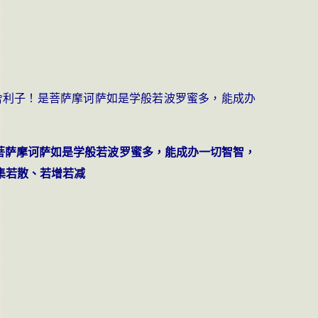
舍利子！是菩萨摩诃萨如是学般若波罗蜜多，能成办
菩萨摩诃萨如是学般若波罗蜜多，能成办一切智智，
集若散、若增若减