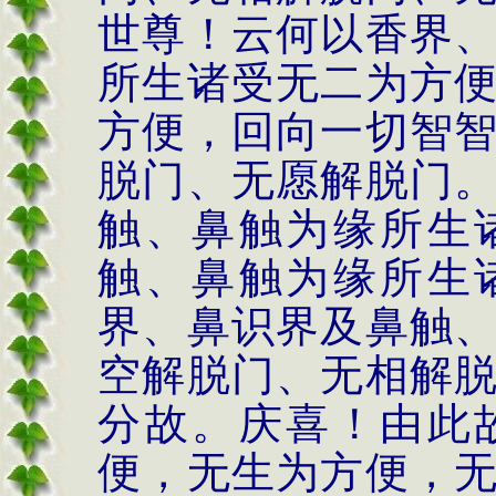
世尊！云何以香界
所生诸受无二为方
方便，回向一切智
脱门、无愿解脱门
触、鼻触为缘所生
触、鼻触为缘所生
界、鼻识界及鼻触
空解脱门、无相解
分故。庆喜！由此
便，无生为方便，