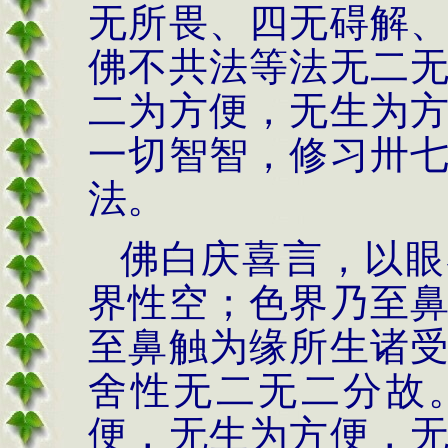
无所畏、四无碍解
佛不共法等法无二
二为方便，无生为
一切智智，修习卅
法。
佛白庆喜言，以眼
界性空；色界乃至
至鼻触为缘所生诸
舍性无二无二分故
便，无生为方便，