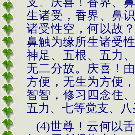
支。庆喜！香界、
生诸受，香界、鼻
诸受性空，何以故
鼻触为缘所生诸受
神足、五根、五力
无二分故。庆喜！
方便，无生为方便
智智，修习四念住
五力、七等觉支、八
(4)世尊！云何