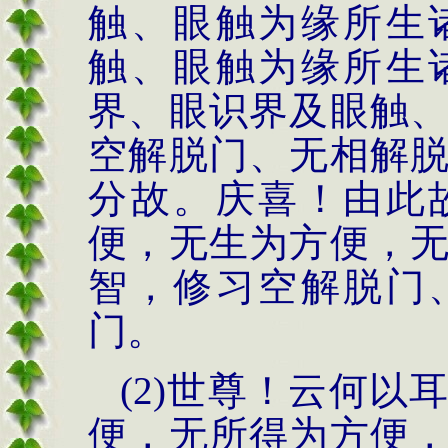
触、眼触为缘所生
触、眼触为缘所生
界、眼识界及眼触
空解脱门、无相解
分故。庆喜！由此
便，无生为方便，
智，修习空解脱门
门。
(2)世尊！云何
便，无所得为方便