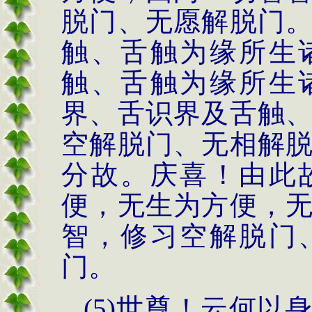
脱门、无愿解脱门
触、舌触为缘所生
触、舌触为缘所生
界、舌识界及舌触
空解脱门、无相解
分故。庆喜！由此
便，无生为方便，
智，修习空解脱门
门。
(5)世尊！云何