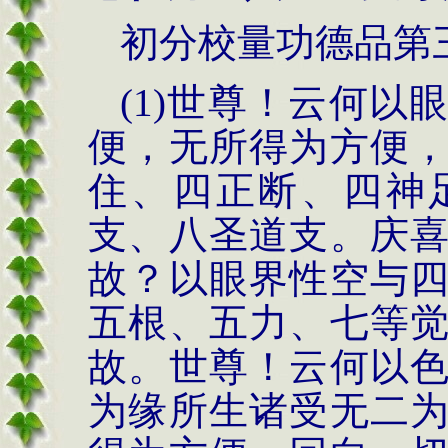
初分校量功德品第
(1)世尊！云何
便，无所得为方便
住、四正断、四神
支、八圣道支。庆
故？以眼界性空与
五根、五力、七等
故。世尊！云何以
为缘所生诸受无二