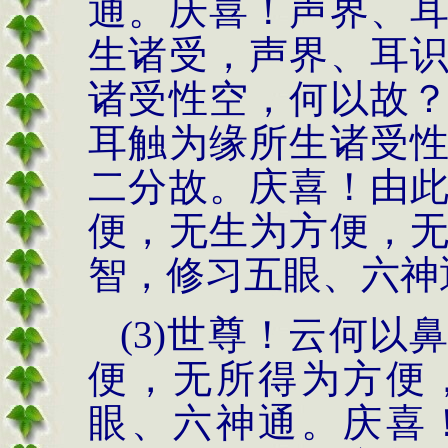
通。庆喜！声界、
生诸受，声界、耳
诸受性空，何以故
耳触为缘所生诸受
二分故。庆喜！由
便，无生为方便，
智，修习五眼、六神
(3)世尊！云何
便，无所得为方便
眼、六神通。庆喜