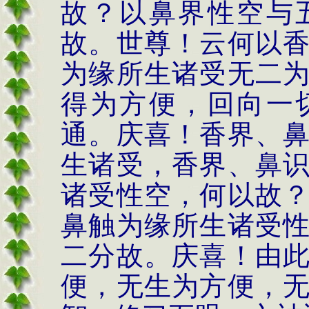
故？以鼻界性空与
故。世尊！云何以
为缘所生诸受无二
得为方便，回向一
通。庆喜！香界、
生诸受，香界、鼻
诸受性空，何以故
鼻触为缘所生诸受
二分故。庆喜！由
便，无生为方便，