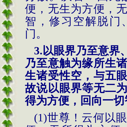
便，无生为方便，
智，修习空解脱门
门。
3.以眼界乃至意
乃至意触为缘所生
生诸受性空，与五
故说以眼界等无二
得为方便，回向一切
(1)世尊！云何