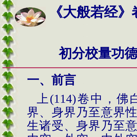
《大般若经》
三藏法师
初分校量功
一、前言
上(114)卷中
界、身界乃至意界
生诸受、身界乃至