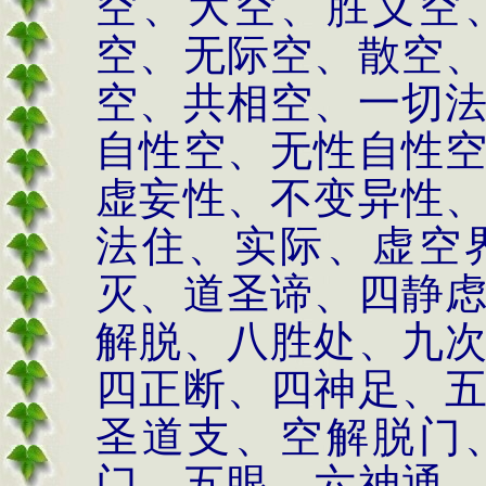
空、大空、胜义空
空、无际空、散空
空、共相空、一切
自性空、无性自性
虚妄性、不变异性
法住、实际、虚空
灭、道圣谛、四静
解脱、八胜处、九
四正断、四神足、
圣道支、空解脱门
门、五眼、六神通