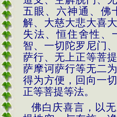
五眼、六神通、佛
解、大慈大悲大喜
失法、恒住舍性、
智、一切陀罗尼门
萨行、无上正等菩
萨摩诃萨行等无二
得为方便，回向一
正等菩提等法。
佛白庆喜言，以无