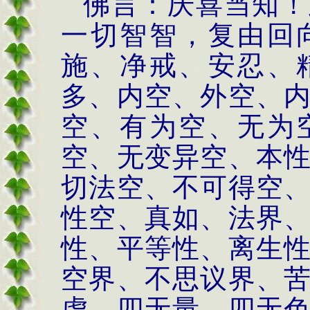
佛言：庆喜当知！
一切智智，复由回
施、净戒、安忍、
多、内空、外空、
空、有为空、无为
空、无变异空、本
切法空、不可得空
性空、真如、法界
性、平等性、离生
空界、不思议界、
虑、四无量、四无