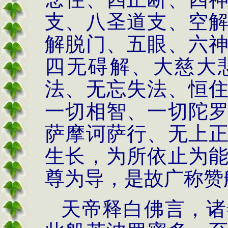
支、八圣道支、空
解脱门、五眼、六
四无碍解、大慈大
法、无忘失法、恒
一切相智、一切陀
萨摩诃萨行、无上
生长，为所依止为
尊为导，是故广称赞
天帝释白佛言，诸