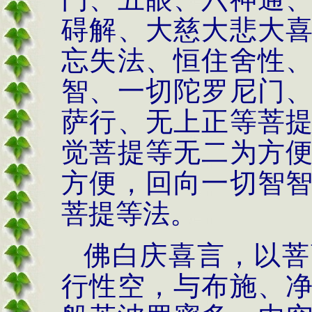
碍解、大慈大悲大
忘失法、恒住舍性
智、一切陀罗尼门
萨行、无上正等菩
觉菩提等无二为方
方便，回向一切智
菩提等法。
佛白庆喜言，以菩
行性空，与布施、