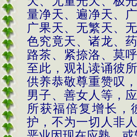
天、无量光天、极
量净天、遍净天、
广果天、无繁天、
色究竟天、诸龙、
路茶、紧捺洛、莫
至此，观礼读诵彼
供养恭敬尊重赞叹
男子、善女人等，
所获福倍复增长，
护，不为一切人非
恶业因现在应熟，或