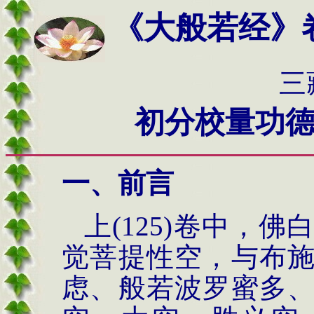
《大般若经》
三藏法师玄
初分校量功
一、前言
上(125)卷中，
觉菩提性空，与布
虑、般若波罗蜜多