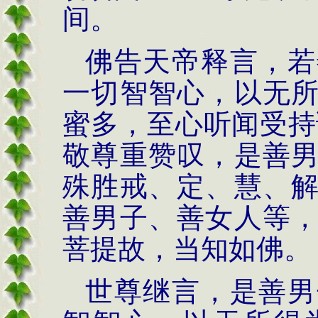
间。
佛告天帝释言，若
一切智智心，以无
蜜多，至心听闻受持
敬尊重赞叹，是善
殊胜戒、定、慧、
善男子、善女人等
菩提故，当知如佛。
世尊继言，是善男