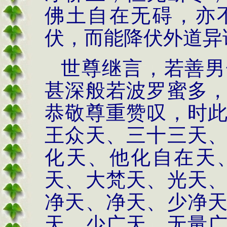
佛土自在无碍，亦
伏，而能降伏外道异
世尊继言，若善男
甚深般若波罗蜜多
恭敬尊重赞叹，时
王众天、三十三天
化天、他化自在天
天、大梵天、光天
净天、净天、少净
天、少广天、无量