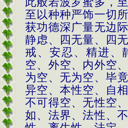
此般若波罗蜜多，
至以种种严饰一切
获功德深广量无边
静虑、四无量、四
戒、安忍、精进、
空、外空、内外空
为空、无为空、毕
异空、本性空、自
不可得空、无性空
如、法界、法性、
性、离生性、法定