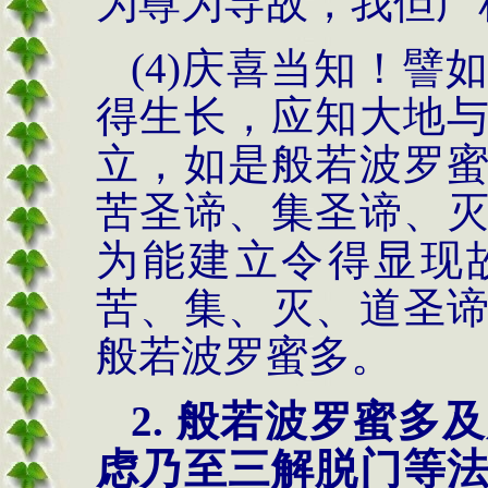
为尊为导故，我但广
(4)庆喜当知！
得生长，应知大地
立，如是般若波罗
苦圣谛、集圣谛、
为能建立令得显现
苦、集、灭、道圣
般若波罗蜜多。
2. 般若波罗蜜
虑乃至三解脱门等