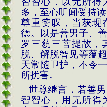
智智心，以无所得
多，至心听闻受持读
尊重赞叹，当获现
德。以是善男子、
罗三藐三菩提故，
脱、解脱智见等蕴
天常随卫护，不令
所扰害。
世尊继言，若善男
智智心，用无所得