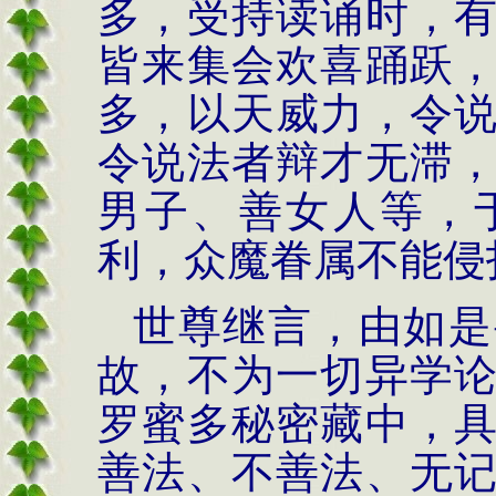
多，受持读诵时，
皆来集会欢喜踊跃
多，以天威力，令
令说法者辩才无滞
男子、善女人等，
利，众魔眷属不能侵
世尊继言，由如是
故，不为一切异学
罗蜜多秘密藏中，
善法、不善法、无