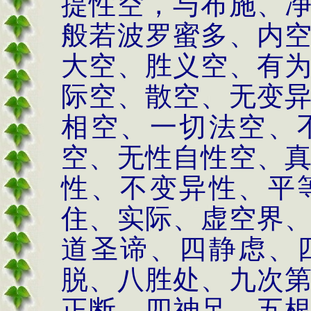
提性空，与布施、
般若波罗蜜多、内
大空、胜义空、有
际空、散空、无变
相空、一切法空、
空、无性自性空、
性、不变异性、平
住、实际、虚空界
道圣谛、四静虑、
脱、八胜处、九次
正断、四神足、五