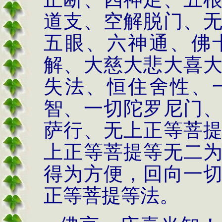
道支、空解脱门、
五眼、六神通、佛
解、大慈大悲大喜
失法、恒住舍性、
智、一切陀罗尼门
萨行、无上正等菩
上正等菩提等无二
得为方便，回向一
正等菩提等法。