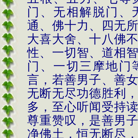
门、无相解脱门、
通、佛十力、四无
大喜大舍、十八佛
性、一切智、道相
门、一切三摩地门
言，若善男子、善
无断无尽功德胜利
多，至心听闻受持
尊重赞叹，是善男
净佛土，恒无断尽