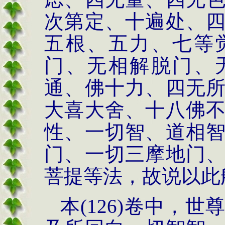
次第定、十遍处、
五根、五力、七等
门、无相解脱门、
通、佛十力、四无
大喜大舍、十八佛
性、一切智、道相
门、一切三摩地门
菩提等法，故说以此
本(126)卷中，