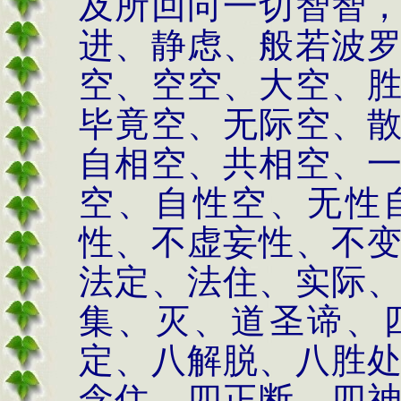
及所回向一切智智
进、静虑、般若波
空、空空、大空、
毕竟空、无际空、
自相空、共相空、
空、自性空、无性
性、不虚妄性、不
法定、法住、实际
集、灭、道圣谛、
定、八解脱、八胜
念住、四正断、四