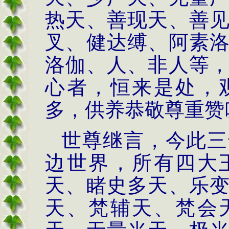
热天、善现天、善
叉、健达缚、阿素
洛伽、人、非人等
心者，恒来是处，
多，供养恭敬尊重赞
世尊继言，今此三
边世界，所有四大
天、睹史多天、乐
天、梵辅天、梵会