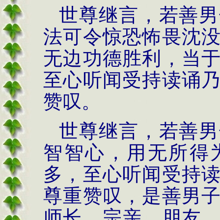
世尊继言，若善男
法可令惊恐怖畏沈
无边功德胜利，当
至心听闻受持读诵
赞叹。
世尊继言，若善男
智智心，用无所得
多，至心听闻受持
尊重赞叹，是善男
师长、宗亲、朋友