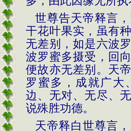
多，由此因缘无所执
世尊告天帝释言，
干花叶果实，虽有
无差别，如是六波
波罗蜜多摄受，回
便故亦无差别。天
罗蜜多，成就广大
边、无对、无尽、
说殊胜功德。
天帝释白世尊言，