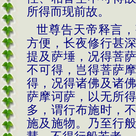
所得而现前故。
世尊告天帝释言，
方便，长夜修行甚
提及萨埵，况得菩
不可得，岂得菩萨
得，况得诸佛及诸
萨摩诃萨，以无所
多，谓行布施时，
施及施物。乃至行