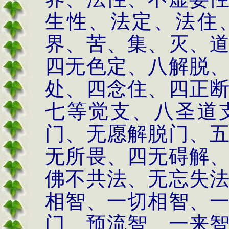
生性、法定、法住
界、苦、集、灭、
四无色定、八解脱
处、四念住、四正
七等觉支、八圣道
门、无愿解脱门、
无所畏、四无碍解
佛不共法、无忘失
相智、一切相智、
门、预流智、一来