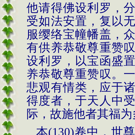
他请得佛设利罗，
受如法安置，复以
服缨络宝幢幡盖，
有供养恭敬尊重赞
设利罗，以宝函盛
养恭敬尊重赞叹。
悲观有情类，应于
得度者，于天人中
际，故施他者其福为
本
(130)
卷中，世