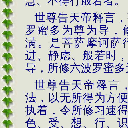
慧、不得行般若者。
世尊告天帝释言，
罗蜜多为尊为导，
满。是菩萨摩诃萨
进、静虑、般若时
导，所修六波罗蜜多
世尊告天帝释言
法，以无所得为方
执着，令所修习速
色、受、想、行、