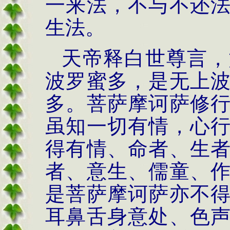
一来法，不与不还
生法。
天帝释白世尊言，
波罗蜜多，是无上
多。菩萨摩诃萨修
虽知一切有情，心
得有情、命者、生
者、意生、儒童、
是菩萨摩诃萨亦不
耳鼻舌身意处、色