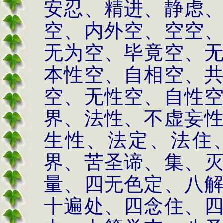
安忍、精进、静虑
空、内外空、空空
无为空、毕竟空、
本性空、自相空、
空、无性空、自性
界、法性、不虚妄
生性、法定、法住
界、苦圣谛、集、
量、四无色定、八
十遍处、四念住、