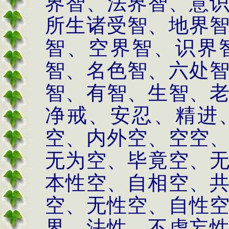
界智、法界智、意
所生诸受智、地界
智、空界智、识界
智、名色智、六处
智、有智、生智、
净戒、安忍、精进
空、内外空、空空
无为空、毕竟空、
本性空、自相空、
空、无性空、自性
界、法性、不虚妄