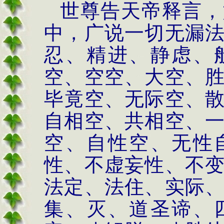
世尊告天帝释言，
中，广说一切无漏
忍、精进、静虑、
空、空空、大空、
毕竟空、无际空、
自相空、共相空、
空、自性空、无性
性、不虚妄性、不
法定、法住、实际
集、灭、道圣谛、