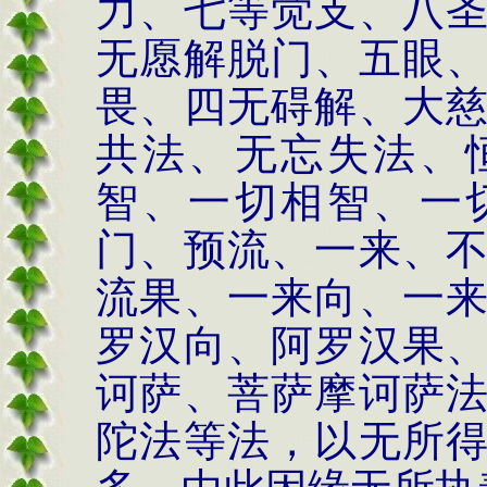
力、七等觉支、八
无愿解脱门、五眼
畏、四无碍解、大
共法、无忘失法、
智、一切相智、一
门、预流、一来、
流果、一来向、一
罗汉向、阿罗汉果
诃萨、菩萨摩诃萨
陀法等法，以无所