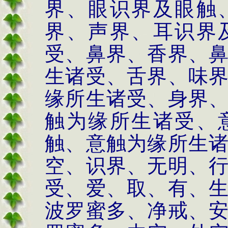
界、眼识界及眼触
界、声界、耳识界
受、鼻界、香界、
生诸受、舌界、味
缘所生诸受、身界
触为缘所生诸受、
触、意触为缘所生
空、识界、无明、
受、爱、取、有、
波罗蜜多、净戒、