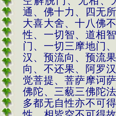
空解脱门、无相、
通、佛十力、四无
大喜大舍、十八佛
性、一切智、道相
门、一切三摩地门
汉、预流向、预流
向、不还果、阿罗
觉菩提、菩萨摩诃
佛陀、三藐三佛陀
多都无自性亦不可
性、相皆空不可得