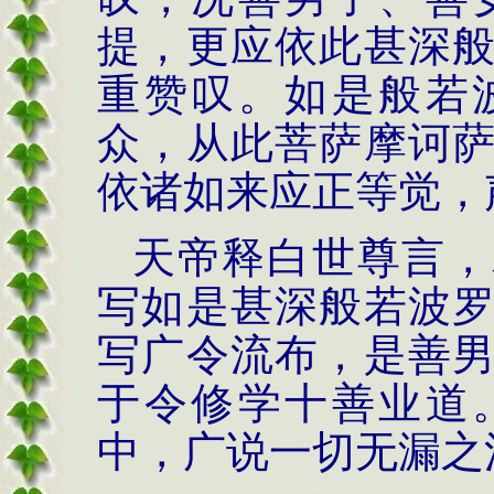
提，更应依此甚深
重赞叹。如是般若
众，从此菩萨摩诃
依诸如来应正等觉，
天帝释白世尊言，
写如是甚深般若波
写广令流布，是善
于令修学十善业道
中，广说一切无漏之