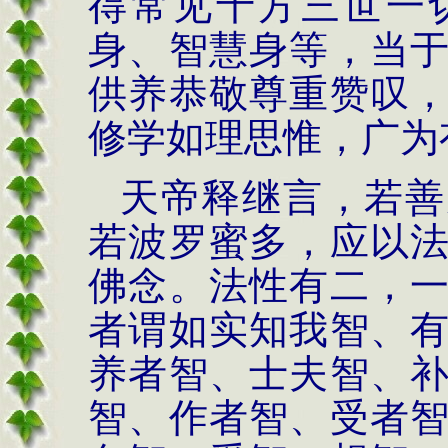
得常见十方三世一
身、智慧身等，当
供养恭敬尊重赞叹
修学如理思惟，广为
天帝释继言，若善
若波罗蜜多，应以
佛念。法性有二，
者谓如实知我智、
养者智、士夫智、
智、作者智、受者