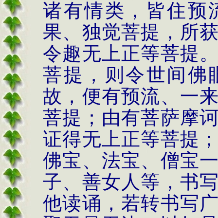
诸有情类，皆住预
果、独觉菩提，所
令趣无上正等菩提
菩提，则令世间佛
故，便有预流、一
菩提；由有菩萨摩
证得无上正等菩提
佛宝、法宝、僧宝
子、善女人等，书
他读诵，若转书写