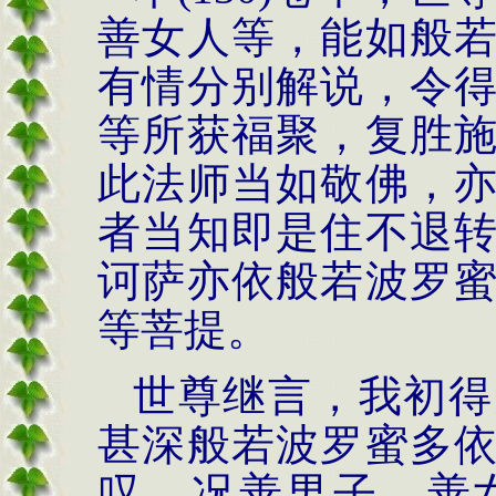
善女人等，能如般
有情分别解说，令
等所获福聚，复胜
此法师当如敬佛，
者当知即是住不退
诃萨亦依般若波罗
等菩提。
世尊继言，我初得
甚深般若波罗蜜多
叹，况善男子、善