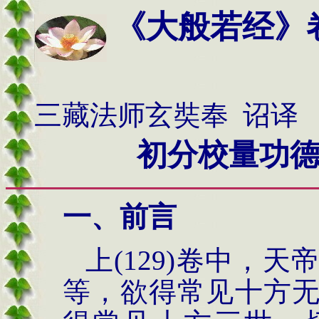
《大般若经》
三藏法师玄奘奉 诏译
初分校量功
一、前言
上(129)卷中，
等，欲得常见十方