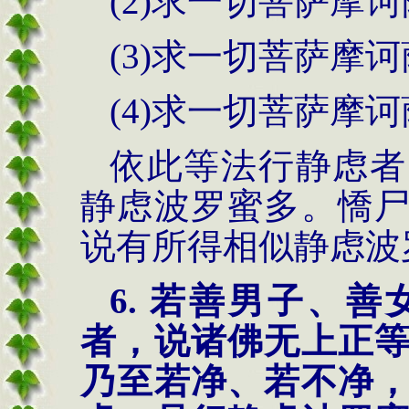
(2)求一切菩萨摩
(3)求一切菩萨摩
(4)求一切菩萨摩
依此等法行静虑者
静虑波罗蜜多。憍
说有所得相似静虑波
6. 若善男子、
者，说诸佛无上正
乃至若净、若不净