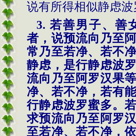
说有所得相似静虑波
3. 若善男子、
者，说预流向乃至
常乃至若净、若不
静虑，是行静虑波
流向乃至阿罗汉果
净、若不净，若有
行静虑波罗蜜多。
求预流向乃至阿罗
至若净、若不净，