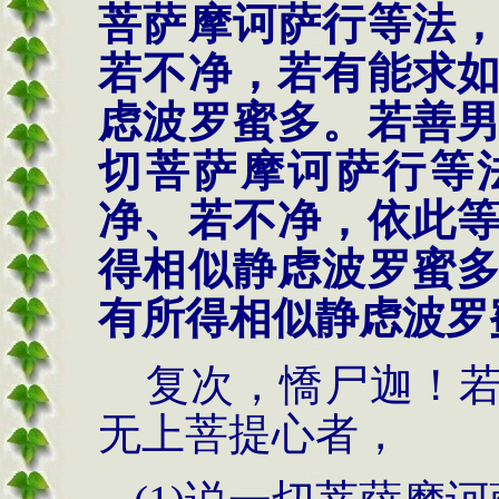
菩萨摩诃萨行等法
若不净，若有能求
虑波罗蜜多。若善
切菩萨摩诃萨行等
净、若不净，依此
得相似静虑波罗蜜
有所得相似静虑波罗
复次，憍尸迦！若
无上菩提心者，