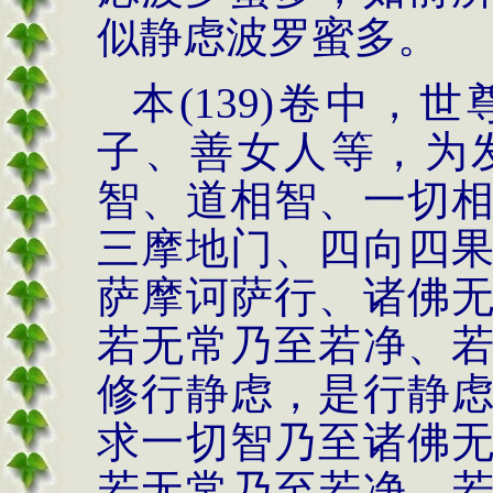
似静虑波罗蜜多。
本
(139)
卷中，世
子、善女人等，为
智、道相智、一切
三摩地门、四向四
萨摩诃萨行、诸佛
若无常乃至若净、
修行静虑，是行静
求一切智乃至诸佛
若无常乃至若净、