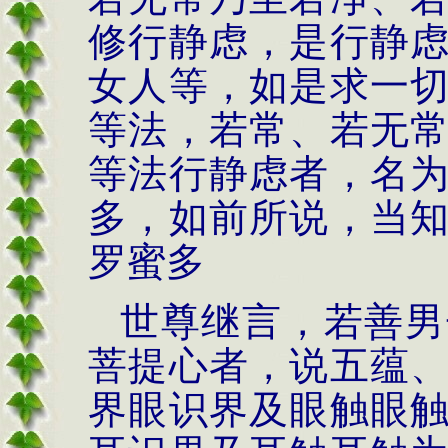
修行静虑，是行静
女人等，如是求一
等法，若常、若无
等法行静虑者，名
多，如前所说，当
罗蜜多
世尊继言，若善男
菩提心者，说五蕴
界眼识界及眼触眼