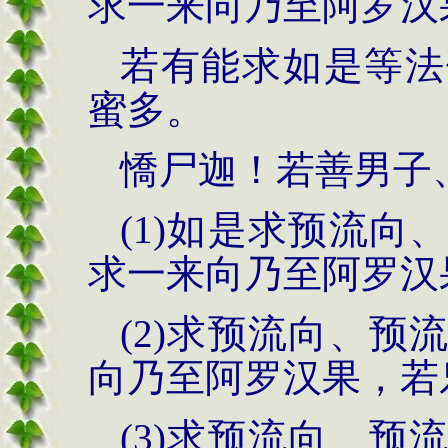
求一来向乃至阿罗汉
若有能求如是等法
蜜多。
憍尸迦！若善男子
(1)如是求预流
求一来向乃至阿罗汉
(2)求预流向、
向乃至阿罗汉果，若
(3)求预流向、