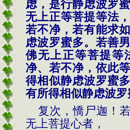
虑，是行静虑波罗
无上正等菩提等法
若不净，若有能求
虑波罗蜜多。若善
佛无上正等菩提等
净、若不净，依此
得相似静虑波罗蜜
有所得相似静虑波罗
复次，憍尸迦！若
无上菩提心者，