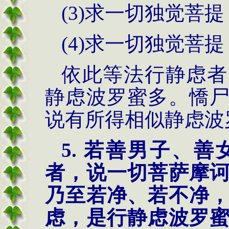
(3)求一切独觉菩
(4)求一切独觉菩
依此等法行静虑者
静虑波罗蜜多。憍
说有所得相似静虑波
5. 若善男子、
者，说一切菩萨摩
乃至若净、若不净
虑，是行静虑波罗