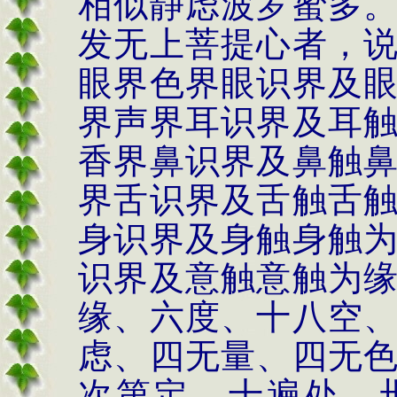
相似静虑波罗蜜多
发无上菩提心者，
眼界色界眼识界及
界声界耳识界及耳
香界鼻识界及鼻触
界舌识界及舌触舌
身识界及身触身触
识界及意触意触为
缘、六度、十八空
虑、四无量、四无
次第定、十遍处、