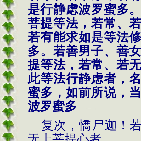
是行静虑波罗蜜多
菩提等法，若常、
若有能求如是等法
多。若善男子、善
提等法，若常、若
此等法行静虑者，
蜜多，如前所说，
波罗蜜多
复次，憍尸迦！若
无上菩提心者，