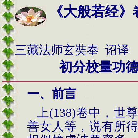
《大般若经》
三藏法师玄奘奉 诏译
初分校量功
一、前言
上
(138)
卷中，世
善女人等，说有所