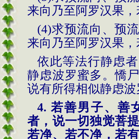
来向乃至阿罗汉果，
(4)求预流向、
来向乃至阿罗汉果，
依此等法行静虑者
静虑波罗蜜多。憍
说有所得相似静虑波
4. 若善男子、
者，说一切独觉菩
若净、若不净，若