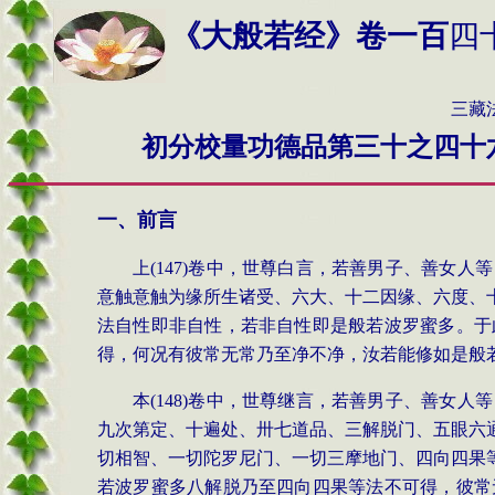
《大般若经》卷一百
四
三藏法师玄奘奉
初分校量功德品第三十之四十
一、前言
上
(147)
卷中，世尊白言，若善男子、善女人等
意触意触为缘所生诸受、六大、十二因缘、六度、
法自性即非自性，若非自性即是般若波罗蜜多。于
得，何况有彼常无常乃至净不净，汝若能修如是般
本
(148)
卷中，世尊继言，若善男子、善女人等
九次第定、十遍处、卅七道品、三解脱门、五眼六
切相智、一切陀罗尼门、一切三摩地门、四向四果
若波罗蜜多八解脱乃至四向四果等法不可得，彼常