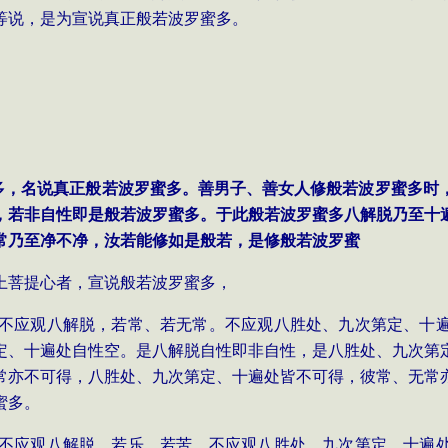
等说，是为宣说真正般若波罗蜜多。
蜜多，名说真正般若波罗蜜多。善男子、善女人修般若波罗蜜多时
，若非自性即是般若波罗蜜多。于此般若波罗蜜多八解脱乃至十
常乃至净不净，汝若能修如是般若，是修般若波罗蜜
上菩提心者，宣说般若波罗蜜多，
多，不应观八解脱，若常、若无常。不应观八胜处、九次第定、十
定、十遍处自性空。是八解脱自性即非自性，是八胜处、九次第
常亦不可得，八胜处、九次第定、十遍处皆不可得，彼常、无常
蜜多。
多，不应观八解脱，若乐、若苦。不应观八胜处、九次第定、十遍