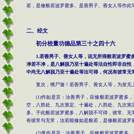
若，是修般若波罗蜜多。是善男子、善女人等作此
二、经文
初分校量功德品第三十之四十六
1.若善男子、善女人等，说无所得般若波罗
净若不净，是八解脱乃至十遍处等法自性即非自性
中尚无八解脱乃至十遍处等法可得，何况有彼常无
复次，憍尸迦！若善男子、善女人等，为发无
(1)作如是言：汝善男子，应修般若波罗蜜
空，八胜处、九次第定、十遍处，八胜处、九次第
多。于此般若波罗蜜多，八解脱不可得，彼常、无
有彼常与无常，汝若能修如是般若，是修般若波罗
(2)复作是言：汝善男子，应修般若波罗蜜