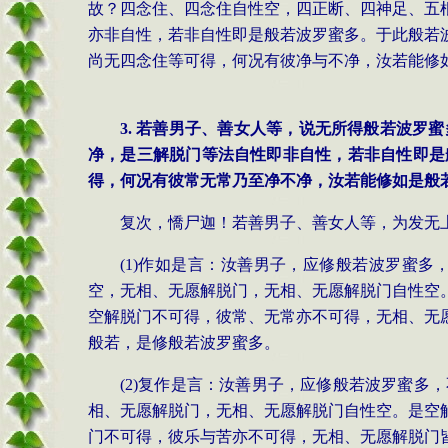
故？四念住、四念住自性空，四正断、四神足、五
亦非自性，若非自性即是般若波罗蜜多。于此般若
尚无四念住等可得，何况有彼净与不净，汝若能修
3. 若善男子、善女人等，说无所得般若波
净，是三解脱门等法自性即非自性，若非自性即是
得，何况有彼常无常乃至净不净，汝若能修如是般
复次，憍尸迦！若善男子、善女人等，为发无
(1)作如是言：汝善男子，应修般若波罗蜜
空，无相、无愿解脱门，无相、无愿解脱门自性空
空解脱门不可得，彼常、无常亦不可得，无相、无
般若，是修般若波罗蜜多。
(2)复作是言：汝善男子，应修般若波罗蜜
相、无愿解脱门，无相、无愿解脱门自性空。是空
门不可得，彼乐与苦亦不可得，无相、无愿解脱门