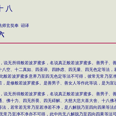
十 八
 诏译
六
，说无所得般若波罗蜜多，名说真正般若波罗蜜多。善男子、
十八空、十二真如、四圣谛、四静虑、四无量、四无色定等法，
此般若波罗蜜多意界乃至四无色定等法不可得，彼常无常乃至
若，是修般若波罗蜜多。是善男子、善女人等作此等说，是为宣
，说无所得般若波罗蜜多，名说真正般若波罗蜜多。善男子、
通、佛十力、四无所畏、四无碍解、大慈大悲大喜大舍、十八佛
等法，若常若无常乃至若净若不净，是八解脱乃至四向四果等法
无常乃至净不净亦不可得，此中尚无八解脱乃至四向四果等法