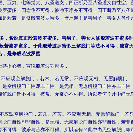
根、五力、七等觉支、八圣道支，四正断乃至八圣道支自性空。
波罗蜜多，四念住不可得，彼净不净亦不可得，四正断乃至八圣
如是般若，是修般若波罗蜜多。憍尸迦！是善男子、善女人等作
罗蜜多，名说真正般若波罗蜜多。善男子、善女人修般若波罗蜜多
般若波罗蜜多。于此般若波罗蜜多三解脱门等法不可得，彼常
若，是修般若波罗蜜
上菩提心者，宣说般若波罗蜜多，
多，不应观空解脱门，若常、若无常。不应观无相、无愿解脱门
。是空解脱门自性即非自性，是无相、无愿解脱门自性亦非自性
愿解脱门皆不可得，彼常、无常亦不可得。所以者何？此中尚无
多，不应观空解脱门，若乐、若苦。不应观无相、无愿解脱门，若
解脱门自性即非自性，是无相、无愿解脱门自性亦非自性，若非
皆不可得，彼乐与苦亦不可得。所以者何？此中尚无空解脱门等