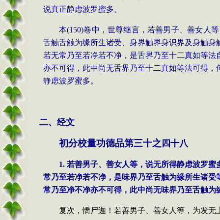
说真正静虑波罗蜜多。
本
(150)
卷中，世尊继言，若善男子、善女人等
舌触舌触为缘所生诸受、身界触界身识界及身触身
若无常乃至若净若不净，是舌界乃至十二真如等法
亦不可得，此中尚无舌界乃至十二真如等法可得，
静虑波罗蜜多。
二、经文
初分校量功德品第三十之
四十八
1. 若善男子、善女人等，说无所得静虑波罗
常乃至若净若不净，是味界乃至舌触为缘所生诸受
常乃至净不净亦不可得，此中尚无味界乃至舌触为
复次，憍尸迦！若善男子、善女人等，为发无