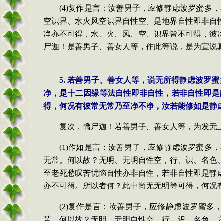
(4)复作是言：汝善男子，应修静虑波罗蜜
空识界、水火风空识界自性空。是地界自性即非自
净亦不可得，水、火、风、空、识界皆不可得，彼
尸迦！是善男子、善女人等，作此等说，是为宣说
5. 若善男子、善女人等，说无所得静虑波
净，是十二因缘等法自性即非自性，若非自性即是
得，何况有彼常无常乃至净不净，汝若能修如是静
复次，憍尸迦！若善男子、善女人等，为发无
(1)作如是言：汝善男子，应修静虑波罗蜜
无常。何以故？无明、无明自性空，行、识、名色
至老死愁叹苦忧恼自性亦非自性，若非自性即是静
亦不可得。所以者何？此中尚无无明等可得，何况
(2)复作是言：汝善男子，应修静虑波罗蜜
苦。何以故？无明、无明自性空，行、识、名色、