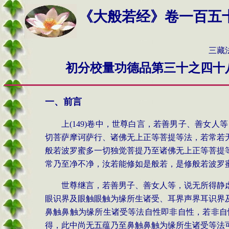
《大般若经》卷一百
五
三藏法师玄奘奉
初分校量功德品第三十之四十
一、前言
上
(149)
卷中，世尊白言，若善男子、善女人等
切菩萨摩诃萨行、诸佛无上正等菩提等法，若常若
般若波罗蜜多一切独觉菩提乃至诸佛无上正等菩提
常乃至净不净，汝若能修如是般若，是修般若波罗
世尊继言，若善男子、善女人等，说无所得静
眼识界及眼触眼触为缘所生诸受、耳界声界耳识界
鼻触鼻触为缘所生诸受等法自性即非自性，若非自
得，此中尚无五蕴乃至鼻触鼻触为缘所生诸受等法