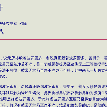
十
 诏译
八
，说无所得般若波罗蜜多，名说真正般若波罗蜜多。善男子、
无常乃至若净若不净，是一切独觉菩提乃至诸佛无上正等菩提等
等法不可得，彼常无常乃至净不净亦不可得，此中尚无一切独觉
蜜多。
虑波罗蜜多，名说真正静虑波罗蜜多。善男子、善女人修静虑波
及耳触耳触为缘所生诸受、鼻界香界鼻识界及鼻触鼻触为缘所生
性即是静虑波罗蜜多。于此静虑波罗蜜多五蕴乃至鼻触鼻触为
可得，何况有彼常无常乃至净不净，汝若能修如是静虑，是修静