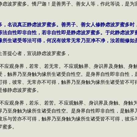
静虑波罗蜜多。憍尸迦！是善男子、善女人等，作此等说，是为
蜜多，名说真正静虑波罗蜜多。善男子、善女人修静虑波罗蜜多
等法自性即非自性，若非自性即是静虑波罗蜜多。于此静虑波罗
缘所生诸受等法可得，何况有彼常无常乃至净不净，汝若能修如
上菩提心者，宣说静虑波罗蜜多，
多，不应观身界，若常、若无常。不应观触界、身识界及身触、身
受，触界乃至身触为缘所生诸受自性空。是身界自性即非自性，
可得，彼常、无常亦不可得，触界乃至身触为缘所生诸受皆不可
是修静虑波罗蜜多。
多，不应观身界，若乐、若苦。不应观触界、身识界及身触、身触
界乃至身触为缘所生诸受自性空。是身界自性即非自性，是触界
彼乐与苦亦不可得，触界乃至身触为缘所生诸受皆不可得，彼乐
罗蜜多。