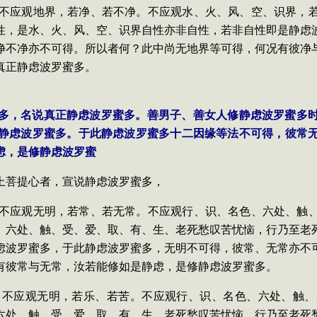
多，不应观地界，若净、若不净。不应观水、火、风、空、识界，
性，是水、火、风、空、识界自性亦非自性，若非自性即是静虑
净不净亦不可得。所以者何？此中尚无地界等可得，何况有彼净
真正静虑波罗蜜多。
罗蜜多，名说真正静虑波罗蜜多。善男子、善女人修静虑波罗蜜多
静虑波罗蜜多。于此静虑波罗蜜多十二因缘等法不可得，彼常
虑，是修静虑波罗蜜
上菩提心者，宣说静虑波罗蜜多，
多，不应观无明，若常、若无常。不应观行、识、名色、六处、触
、六处、触、受、爱、取、有、生、老死愁叹苦忧恼，行乃至老
虑波罗蜜多，于此静虑波罗蜜多，无明不可得，彼常、无常亦不
有彼常与无常，汝若能修如是静虑，是修静虑波罗蜜多。
多，不应观无明，若乐、若苦。不应观行、识、名色、六处、触
六处、触、受、爱、取、有、生、老死愁叹苦忧恼，行乃至老死