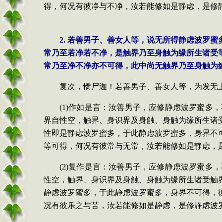
得，何况有彼净与不净，汝若能修如是静虑，是修
2. 若善男子、善女人等，说无所得静虑波罗
常乃至若净若不净，是触界乃至身触为缘所生诸受
常乃至净不净亦不可得，此中尚无触界乃至身触为
复次，憍尸迦！若善男子、善女人等，为发无
(1)作如是言：汝善男子，应修静虑波罗蜜
界自性空，触界、身识界及身触、身触为缘所生诸
性即是静虑波罗蜜多，于此静虑波罗蜜多，身界不
等可得，何况有彼常与无常，汝若能修如是静虑，
(2)复作是言：汝善男子，应修静虑波罗蜜
性空，触界、身识界及身触、身触为缘所生诸受触
静虑波罗蜜多，于此静虑波罗蜜多，身界不可得，
况有彼乐之与苦，汝若能修如是静虑，是修静虑波