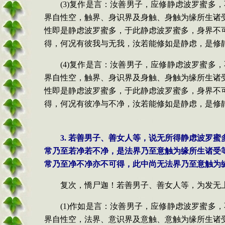
(3)复作是言：汝善男子，应修静虑波罗蜜
界自性空，触界、身识界及身触、身触为缘所生诸
性即是静虑波罗蜜多，于此静虑波罗蜜多，身界不
得，何况有彼我与无我，汝若能修如是静虑，是修
(4)复作是言：汝善男子，应修静虑波罗蜜
界自性空，触界、身识界及身触、身触为缘所生诸
性即是静虑波罗蜜多，于此静虑波罗蜜多，身界不
得，何况有彼净与不净，汝若能修如是静虑，是修
3. 若善男子、善女人等，说无所得静虑波罗
常乃至若净若不净，是法界乃至意触为缘所生诸受
常乃至净不净亦不可得，此中尚无法界乃至意触为
复次，憍尸迦！若善男子、善女人等，为发无
(1)作如是言：汝善男子，应修静虑波罗蜜
界自性空，法界、意识界及意触、意触为缘所生诸