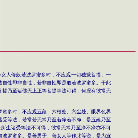
善女人修般若波罗蜜多时，不应观一切独觉菩提、一
法自性即非自性，若非自性即是般若波罗蜜多。于此
菩提乃至诸佛无上正等菩提等法可得，何况有彼常无
罗蜜多时，不应观五蕴、六根处、六尘处、眼界色界
诸受等法，若常若无常乃至若净若不净，是五蕴乃至
缘所生诸受等法不可得，彼常无常乃至净不净亦不可
虑波罗蜜多。是善男子、善女人等作此等说，是为宣