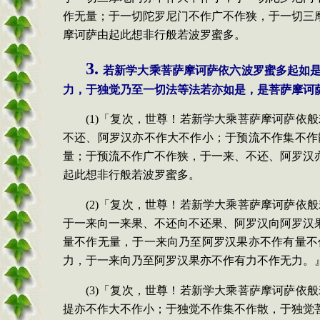
作无量；于一切陀罗尼门不作广不作狭，于一切三
摩诃萨由起此想非行般若波罗蜜多。
3.
若新学大乘菩萨摩诃萨依六波罗蜜多起如
力，于独觉乃至一切法等法若亦如是，是菩萨摩诃
(1)「复次，世尊！若新学大乘菩萨摩诃萨
不还、阿罗汉亦不作大不作小；于预流不作集不作
量；于预流不作广不作狭，于一来、不还、阿罗汉
起此想非行般若波罗蜜多。
(2)「复次，世尊！若新学大乘菩萨摩诃萨
于一来向一来果、不还向不还果、阿罗汉向阿罗汉
量不作无量，于一来向乃至阿罗汉果亦不作有量不
力，于一来向乃至阿罗汉果亦不作有力不作无力。
(3)「复次，世尊！若新学大乘菩萨摩诃萨
提亦不作大不作小；于独觉不作集不作散，于独觉