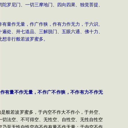
切陀罗尼门、一切三摩地门、四向四果、独觉菩提、
作有量作无量，作广作狭，作有力作无力，于六识、
十遍处、卅七道品、三解脱门、五眼六通、佛十力、
此想非行般若波罗蜜多。
不作有量不作无量，不作广不作狭，不作有力不作无
如是般若波罗蜜多，于内空不作大不作小，于外空、
一切法空、不可得空、无性空、自性空、无性自性空
空乃至无性自性空亦不作有量不作无量；于内空不作