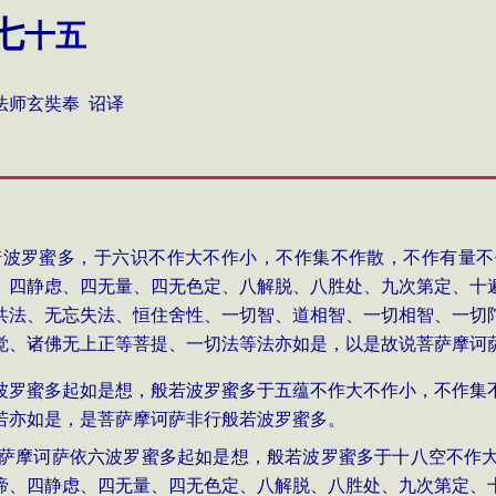
七
十
五
 诏译
若波罗蜜多，于六识不作大不作小，不作集不作散，不作有量不
、四静虑、四无量、四无色定、八解脱、八胜处、九次第定、十
共法、无忘失法、恒住舍性、一切智、道相智、一切相智、一切
觉、诸佛无上正等菩提、一切法等法亦如是，以是故说菩萨摩诃
波罗蜜多起如是想，般若波罗蜜多于五蕴不作大不作小，不作集
若亦如是，是菩萨摩诃萨非行般若波罗蜜多。
萨摩诃萨依六波罗蜜多起如是想，般若波罗蜜多于十八空不作
谛、四静虑、四无量、四无色定、八解脱、八胜处、九次第定、