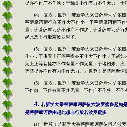
提亦不作广不作狭；于独觉不作有力不作无力，于
(4)「复次，世尊！若新学大乘菩萨摩诃萨
菩萨摩诃萨行亦不作大不作小；于菩萨摩诃萨不作
量；于菩萨摩诃萨不作广不作狭，于菩萨摩诃萨行
起此想非行般若波罗蜜多。
(5)「复次，世尊！若新学大乘菩萨摩诃萨
作小，于佛无上正等菩提亦不作大不作小；于诸如
无上正等菩提亦不作有量不作无量；于诸如来、应
等菩提亦不作有力不作无力。』世尊！是菩萨摩诃
(6)「复次，世尊！若新学大乘菩萨摩诃萨
不作散、不作有量不作无量、不作广不作狭、不作
4.
若新学大乘菩萨摩诃萨依六波罗蜜多起如
是菩萨摩诃萨由起此想非行般若波罗蜜多
(1)「世尊！若新学大乘菩萨摩诃萨依般若