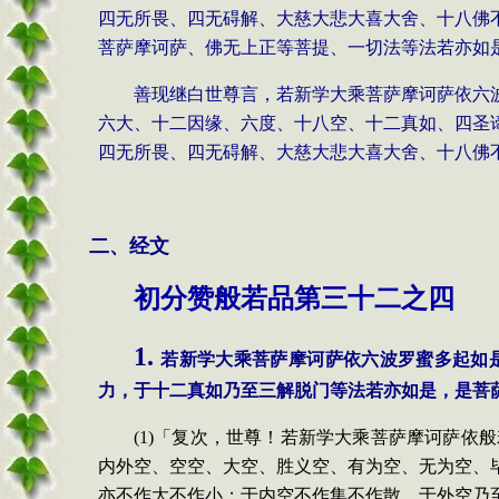
四无所畏、四无碍解、大慈大悲大喜大舍、十八佛
菩萨摩诃萨、佛无上正等菩提、一切法等法若亦如
善现继白世尊言，若新学大乘菩萨摩诃萨依六
六大、十二因缘、六度、十八空、十二真如、四圣
四无所畏、四无碍解、大慈大悲大喜大舍、十八佛
二
、经文
初分赞般若品第三十二之四
1.
若新学大乘菩萨摩诃萨依六波罗蜜多起如
力，于十二真如乃至三解脱门等法若亦如是，是菩
(1)「复次，世尊！若新学大乘菩萨摩诃萨
内外空、空空、大空、胜义空、有为空、无为空、
亦不作大不作小；于内空不作集不作散，于外空乃