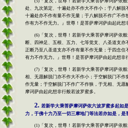
(5)「复次，世尊！若新学大乘菩萨摩诃萨
处、九次第定、十遍处亦不作大不作小；于八解脱
十遍处亦不作有量不作无量；于八解脱不作广不作
作有力不作无力。』世尊！是菩萨摩诃萨由起此想
(6)「复次，世尊！若新学大乘菩萨摩诃萨
断、四神足、五根、五力、七等觉支、八圣道支亦
正断乃至八圣道支亦不作有量不作无量；于四念住
有力不作无力。』世尊！是菩萨摩诃萨由起此想非
(7)「复次，世尊！若新学大乘菩萨摩诃萨
相、无愿解脱门亦不作大不作小；于空解脱门不作
作无量；于空解脱门不作广不作狭，于无相、无愿
摩诃萨由起此想非行般若波罗蜜多。
2.
若新学大乘菩萨摩诃萨依六波罗蜜多起如
力，于佛十力乃至一切三摩地门等法若亦如是，是
(1)「复次，世尊！若新学大乘菩萨摩诃萨