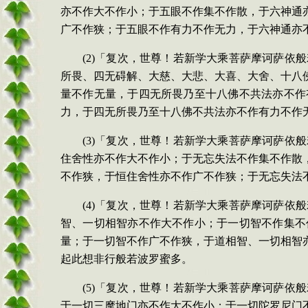
亦不作大不作小；于五眼不作集不作散，于六神通
广不作狭；于五眼不作有力不作无力，于六神通亦
(2)「复次，世尊！若新学大乘菩萨摩诃萨
所畏、四无碍解、大慈、大悲、大喜、大舍、十八
量不作无量，于四无所畏乃至十八佛不共法亦不作
力，于四无所畏乃至十八佛不共法亦不作有力不作
(3)「复次，世尊！若新学大乘菩萨摩诃萨
住舍性亦不作大不作小；于无忘失法不作集不作散
不作狭，于恒住舍性亦不作广不作狭；于无忘失法
(4)「复次，世尊！若新学大乘菩萨摩诃萨
智、一切相智亦不作大不作小；于一切智不作集不
量；于一切智不作广不作狭，于道相智、一切相智
起此想非行般若波罗蜜多。
(5)「复次，世尊！若新学大乘菩萨摩诃萨
于一切三摩地门亦不作大不作小；于一切陀罗尼门