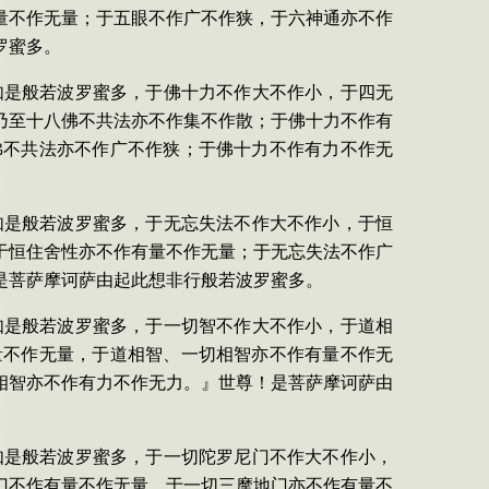
量不作无量；于五眼不作广不作狭，于六神通亦不作
罗蜜多。
如是般若波罗蜜多，于佛十力不作大不作小，于四无
乃至十八佛不共法亦不作集不作散；于佛十力不作有
佛不共法亦不作广不作狭；于佛十力不作有力不作无
如是般若波罗蜜多，于无忘失法不作大不作小，于恒
于恒住舍性亦不作有量不作无量；于无忘失法不作广
是菩萨摩诃萨由起此想非行般若波罗蜜多。
如是般若波罗蜜多，于一切智不作大不作小，于道相
量不作无量，于道相智、一切相智亦不作有量不作无
相智亦不作有力不作无力。』世尊！是菩萨摩诃萨由
如是般若波罗蜜多，于一切陀罗尼门不作大不作小，
门不作有量不作无量，于一切三摩地门亦不作有量不