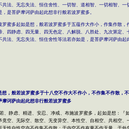
不共法、无忘失法、恒住舍性、一切智、道相智、一切相智、一
是，是菩萨摩诃萨由起此想非行般若波罗蜜多。
波罗蜜多起如是想，般若波罗蜜多于五蕴作大作小，作集作散，
谛、四静虑、四无量、四无色定、八解脱、八胜处、九次第定、
不共法、无忘失法、恒住舍性等法若亦如是，是菩萨摩诃萨由起
是想，般若波罗蜜多于十八空不作大不作小，不作集不作散，
萨摩诃萨由起此想非行般若波罗蜜多
依般若、静虑、精进、安忍、净戒、布施波罗蜜多，起如是想：『
毕竟空、无际空、散空、无变异空、本性空、自相空、共相空、
至无性自性空亦不作集不作散；于内空不作有量不作无量，于外