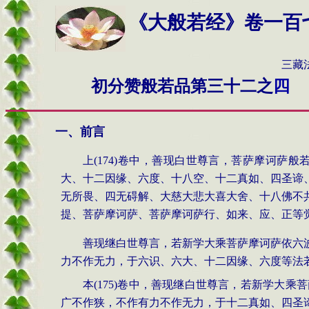
《大般若经》卷一百
三藏法师玄奘奉
初分赞般若品第三十二之
四
一、前言
上
(174)
卷中，善现白世尊言，菩萨摩诃萨般
大、十二因缘、六度、十八空、十二真如、四圣谛
无所畏、四无碍解、大慈大悲大喜大舍、十八佛不
提、菩萨摩诃萨、菩萨摩诃萨行、如来、应、正等
善现继白世尊言，若新学大乘菩萨摩诃萨依六
力不作无力，于六识、六大、十二因缘、六度等法
本
(175)
卷中，善现继白世尊言，若新学大乘菩
广不作狭，不作有力不作无力，于十二真如、四圣