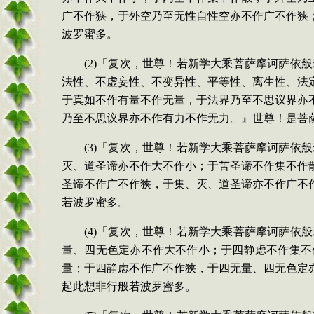
广不作狭，于外空乃至无性自性空亦不作广不作狭
波罗蜜多。
(2)「复次，世尊！若新学大乘菩萨摩诃萨
法性、不虚妄性、不变异性、平等性、离生性、法
于真如不作有量不作无量，于法界乃至不思议界亦
乃至不思议界亦不作有力不作无力。』世尊！是菩
(3)「复次，世尊！若新学大乘菩萨摩诃萨
灭、道圣谛亦不作大不作小；于苦圣谛不作集不作
圣谛不作广不作狭，于集、灭、道圣谛亦不作广不
若波罗蜜多。
(4)「复次，世尊！若新学大乘菩萨摩诃萨
量、四无色定亦不作大不作小；于四静虑不作集不
量；于四静虑不作广不作狭，于四无量、四无色定
起此想非行般若波罗蜜多。