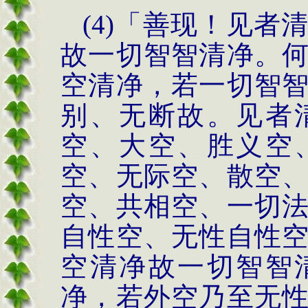
(4)
「善现！见者
故一切智智清净。
空清净，若一切智
别、无断故。见者
空、大空、胜义空
空、
无际空、散空
空、共相空、
一切
自性空、无性自性
空清净故一切
智智
净，若外空乃
至无