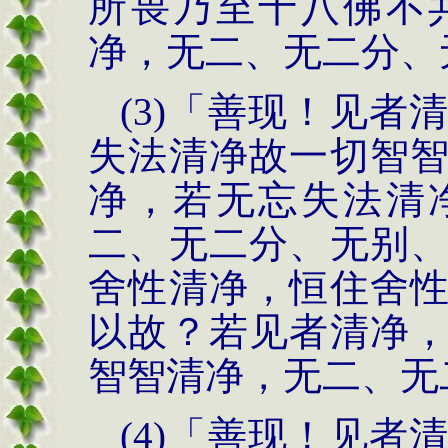
所畏乃至十八佛不
净，无二、无二分、
(3)
「善现！见
者
失法清净故
一切智
净，若无
忘失法清
二、无二分、
无别
舍性清净，恒
住舍
以故？若见
者清净
智智清净，
无二、无
(4)
「善现！见者