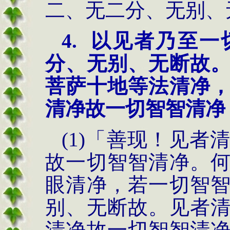
二、无二分、
无别、
4.
以见者乃至一
分、无别、无断故
菩萨十地等法清净
清净故一切智智清净
(1)
「善现！见者
故一
切智智清净。
眼
清净，若一切智
别、无
断故。见者
清净
故一切智智清