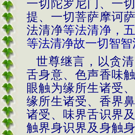
一切陀罗尼门、一
提、一切菩萨摩诃
法清净
等法清净，
等法清净故一切智智
世尊继言，
以贪清
舌身意、色声香味
眼触为缘所生诸受
缘所生诸受、香界
诸受、味界舌识界
触界身识界及身触