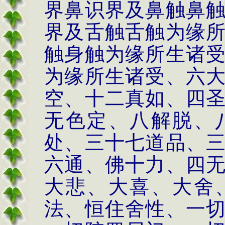
界鼻识界及鼻触鼻
界及舌触舌触为缘
触身触为缘所生诸
为缘所生诸受、六
空、十二真如、四
无色定、八解脱、
处、三十七道品、
六通、佛十力、四
大悲、大喜、大舍
法、恒住舍性、一