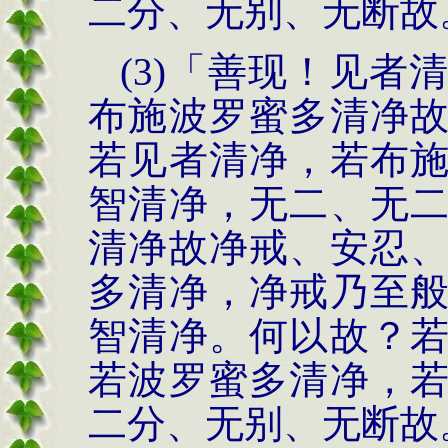
二分、无别、无断故
(3)
「善现！见者
布施
波罗蜜多清净
若
见者清净，若布
智清净，无二、无
清净
故净戒、安忍
多清净，
净戒乃至
智
清净。何以故？
若波罗蜜多清净，
二分、无别、无断故