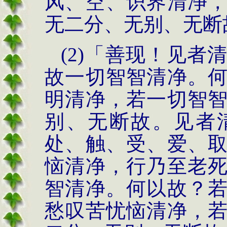
风、空、识界清净
无二分、无别、无断
(2)
「善现！见者
故一
切智智清净。
明
清净，若一切智
别、无
断故。见者
处、触、受、爱、
恼清净，行乃至老
智清净。何以故？
愁叹苦忧恼清净，