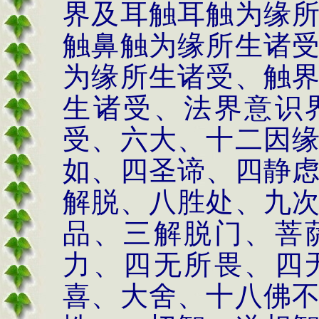
界及耳触耳触为缘
触鼻触为缘所生诸
为缘所生诸受、触
生诸受、法界意识
受、六大、十二因
如、四圣谛、四静
解脱、八胜处、九
品、三解脱门、菩
力、四无所畏、四
喜、大舍、十八佛