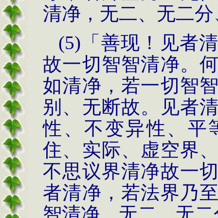
清净，无二、
无二分
(5)
「善现！见者
故一切智智清净。
如清净，若一切智
别、无断故。见者
性、不变异性、平
住、实际、虚空界
不
思议界清净故一
者清净，若法界乃
智清净，无二、无二