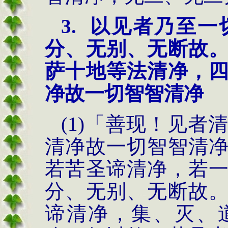
3.
以见者乃至一
分、无别、无断故
萨十地等法清净，
净故一切智智清净
(1)
「善现！
见者
清净故一
切智智清
若苦圣
谛清净，若
分、无别、
无断故
谛清净，集、灭、