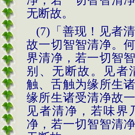
无断故。
(7)
「善现！见者
故一切智智清净。
界清净，若一切
智
别、无断故。见者
触、舌触为缘所生
缘所生诸受清净故
见者清净，若味
界
净，若一切智
智清