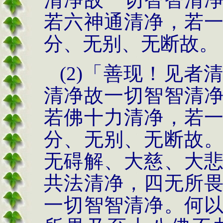
若
六神通清净，若
分、
无别、无断故。
(2)
「善现！见者
清净故一切智智清
若佛十力清净，若
分、无别、无断故
无碍解、大慈、大
共
法清净，四无所
一切智智清净。何