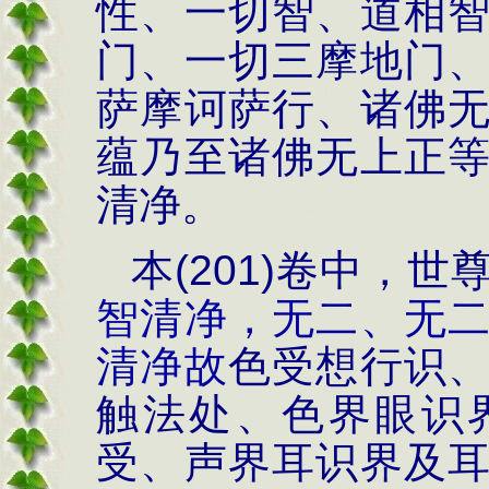
性、一切智、道相
门、一切三摩地门
萨摩诃萨行、诸佛
蕴乃至
诸佛无上正
清净。
本
(201)
卷中，
世
智清净，无二、无
清净故
色受想行识
触法处、色界眼识
受、声界耳识界及