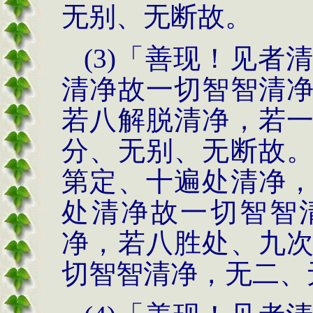
无别、无断故。
(3)
「善现！见
者
清净故一切
智智清
若八解脱
清净，若
分、无别、无
断故
第定、十遍处
清净
处清净故一切
智智
净，若八胜处、
九
切智智清净，无
二、