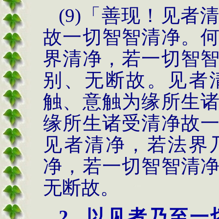
(9)
「善现！见者
故一
切智智清净。
界
清净，若一切智
别、无
断故。见者
触、意触
为缘所生
缘所
生诸受清净故
见
者清净，若法界
净，若一切智智清
无断
故。
2.
以见者乃至一