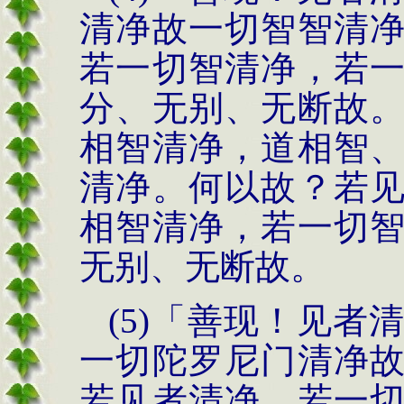
清净故一切智智清
若一切智清净，若
分、无别、无断故
相智清净，道相智
清净。何以故？若
相智清净，若一切
无别、无断故。
(5)
「善现！见
者
一切陀罗尼
门清净
若见者清
净，若一