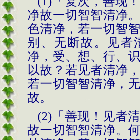
(1)
「复次，善现
净故一
切智智清净
色清
净，若一切智
别、无断
故。见者
净，受、想、行、
以故？若见者清
净
若一切智智清净，
故。
(2)
「善现！见者
故一切智智清净。