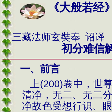
《大般若经
三藏法师玄奘奉 诏译
初分难信解品
一、前言
上
(200)
卷中，世
清净，无二、无二
净故
色受想行识、