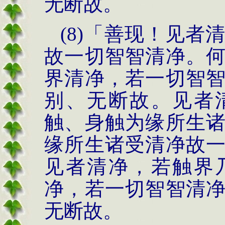
无断故。
(8)
「善现！见
者
故一切智
智清净。
界清净，
若一切智
别、无断故。
见者
触、身触为缘所
生
缘所生诸受
清净故
见者清
净，若触界
净，若
一切智智清
无断故。