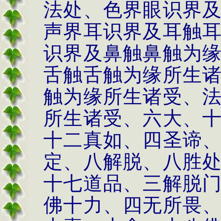
法处、色界眼识界
声界耳识界及耳触
识界及鼻触鼻触为
舌触舌触为缘所生
触为缘所生诸受、
所生诸受、六大、
十二真如、四圣谛
定、八解脱、八胜
十七道品、三解脱
佛十力、四无所畏