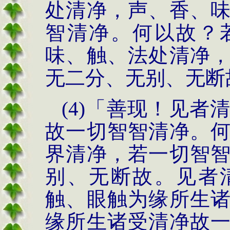
处清净，声、香、
智清净。何以故？
味、触、法处清净
无
二分、无别、无断
(4)
「善现！见者
故一切智智清净。
界清净，若一切智
别、无断故。见者
触、眼触为缘所生
缘所生诸受清净故