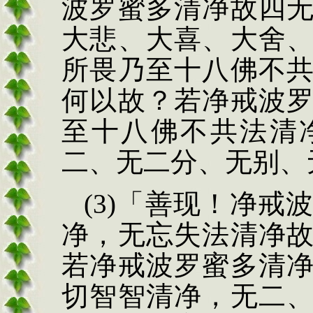
波罗蜜多清净故四
大
悲、大喜、大舍
所畏
乃至十八佛不
何以故？若净戒波
至十八佛不共法清
二、无二分、无别、
(3)
「善现！净戒
净，无忘失法清净
若净戒波罗蜜多清
切智智清净，无二