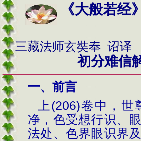
《大般若经
三藏法师玄奘奉 诏译
初分难信解品
一、前言
上
(206)
卷中，世
净，
色受想行识、
法处、色界眼识界