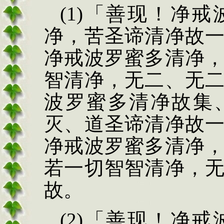
(1)
「善现！净戒
净，苦圣谛清净故
净戒波罗蜜多清净
智清净，无二、无
波罗蜜多清净故集
灭、道圣谛清净故
净戒波罗蜜多清净
若一切智智清净，
故。
(2)
「善现！净戒