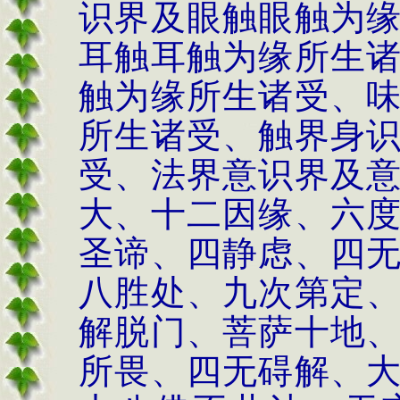
识界及眼触眼触为
耳触耳触为缘所生
触为缘所生诸受、
所生诸受、触界身
受、法界意识界及
大、十二因缘、六
圣谛、四静虑、四
八胜处、九次第定
解脱门、菩萨十地
所畏、四无碍解、