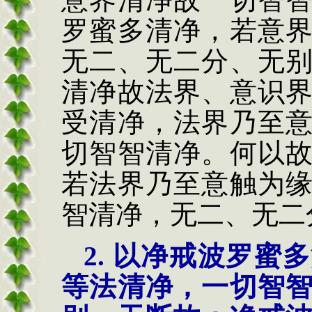
罗蜜多清净，若意
无二、无二分、无
清
净故法界、意识
受
清净，法界乃至
切智智清净。何以
若法界乃至意触为
智清净，无二、无二
2.
以
净戒波罗蜜多
等法清净，一切智