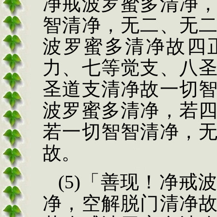
净戒波罗蜜多清
净
智清净，无二、无
波罗蜜多清净故四
力、七等觉支、八
圣道支清净故一切
波罗蜜多清净，若
若一切智智清净，
故。
(5)
「善现！净戒
净，空解脱门清净