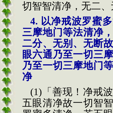
切智智清净，
无二、
4.
以
净戒波罗蜜多
三摩地门等法清净
二分、无别、无断
眼六通乃至一切三
乃至一切三摩地门
净
(1)
「善现！净戒
五眼
清净故一切智