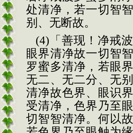
处清净，若一切智
别、无断故。
(4)
「善现！净戒
眼界清净故一切
智
罗蜜多清净，若
眼
无二、无二分、无
清净故色界、眼识
受清净，色界乃
至
切智智清净。
何以
若色界乃至
眼触为