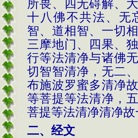
所畏、四无碍解、
十八佛不共法、无
智、道相智、一切
三摩地门、四果、
行
等法清净与
诸佛
切智智清净，无二
布施波罗蜜多清净
等菩提
等法清净，
菩提
等法清净清净故
二、经文