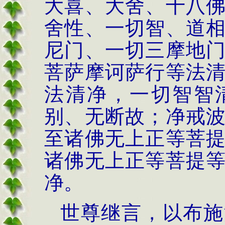
大喜、大舍、十八
舍性、一切智、道
尼门、一切三摩地
菩萨摩诃萨行
等法
法清净，一切智智
别、无断故
；
净戒
至
诸佛无上正等菩
诸佛无上正等菩提
净
。
世尊继言，
以
布施