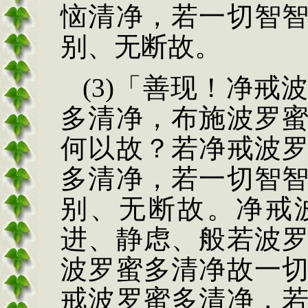
恼清净，若一切智
别、无断故。
(3)
「善现！净戒
多
清净，布施波罗
何以故？若净戒波
多清净，若一切智
别、无断故。净戒
进、静虑、般若波
波罗蜜多清净故一
戒波罗蜜多清净，