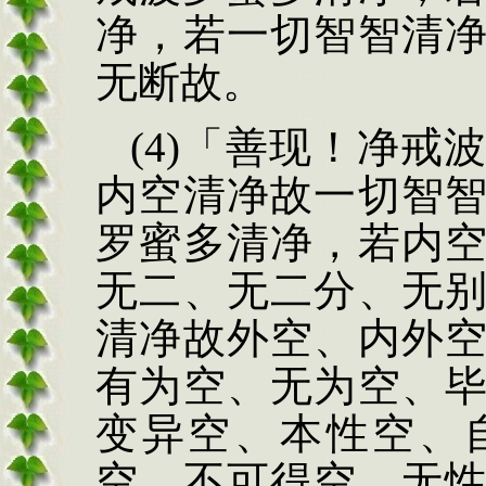
净，若一切智智清
无断故。
(4)
「善现！净戒
内空清净故一切智
罗蜜多清净，若内
无二、无二分、无
清净故外空、内外
有
为空、无为空、
变异空、本
性空、
空、不可得空、无