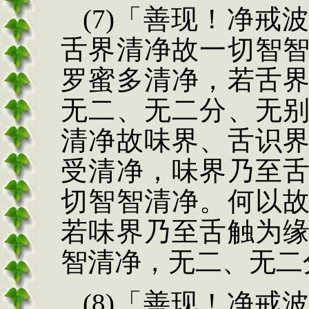
(7)
「善现！净戒
舌界清净故一切智
罗蜜多清净，若舌
无二、无二分、无
清净故味界、舌识
受清净，味界乃至
切智智清净。何以
若味界乃至舌触为
智清净，无二、无二
(8)
「善现！净戒