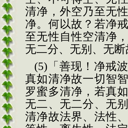
清净，外空乃至无
净。何以故？若净
至无性自性空
清净
无二分、无别、无
断
(5)
「善现！净戒
真如清净故一切智
罗蜜多清净，若真
无二、无二分、无
清净故法界、法性