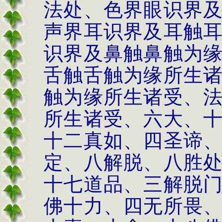
法处、色界眼识界
声界耳识界及耳触
识界及鼻触鼻触为
舌触舌触为缘所生
触为缘所生诸受、
所生诸受、六大、
十二真如、四圣谛
定、八解脱、八胜
十七道品、三解脱
佛十力、四无所畏