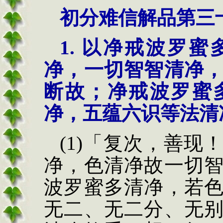
初分难信解品第三
1.
以
净戒波罗蜜
净，一切智智清净
断故
；
净戒波罗蜜
净，五蕴六识等法清
(1)
「复次，善现
净，色
清净故一切
波罗
蜜多清净，若
无
二、无二分、无