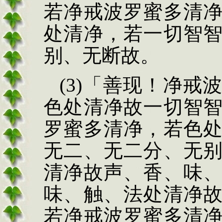
若净戒波罗蜜多清
处清
净，若一切智
别、无断
故。
(3)
「善现！净戒
色
处清净故一切智
罗蜜多清净，若色
无二、无二分、无
清
净故声、香、味
味、触、法处清
净
若净戒波罗蜜
多清