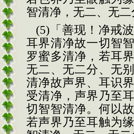
智清净，
无二、无二
(5)
「善现！净戒
耳界清净故一切智
罗蜜多清净，若耳
无二、无二分、无
清净故声界、耳识
受清净，声界乃至
切智智清净。何以
若声界乃至耳触
为