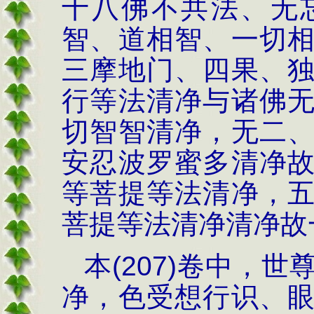
十八佛不共法、无
智、道相智、一切
三摩地门、四果、
行
等法清净与
诸佛
切智智清净，无二
安忍波罗蜜多清净
等菩提
等法清净，
菩提
等法清净清净故
本
(207)
卷中，世
净，
色受想行识、