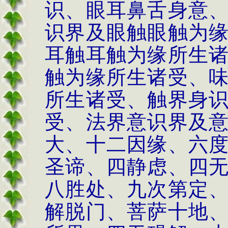
识、眼耳鼻舌身意
识界及眼触眼触为
耳触耳触为缘所生
触为缘所生诸受、
所生诸受、触界身
受、法界意识界及
大、十二因缘、六
圣谛、四静虑、四
八胜处、九次第定
解脱门、菩萨十地