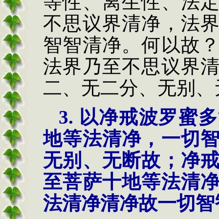
等性、
离生性、法
不思议界清
净，法
智智清
净。何以故
法界
乃至不思议界
二、
无二分、无别、
3.
以
净戒波罗蜜多
地等法清净，一切
无别、无断故
；
净
至菩萨十地等法清
法清净清净故一切智