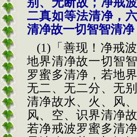
别、无断故
；
净戒
二真如等法清净，
清净故一切智智清净
(1)
「善现！
净戒
地界清净
故一切智
罗蜜多
清净，若地
无二、
无二分、无
清净故
水、火、风
风、空、识界清净
若净戒波罗蜜多清