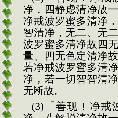
净，四静虑清净故
净戒波罗蜜多清净
智清净，无二、无
波
罗蜜多清净故四
量、四无色定清净
若净戒波罗蜜多清
净，若一切智智清
无
断故。
(3)
「善现！净戒
净，八解脱清净故