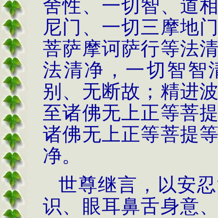
舍性、一切智、道
尼门、一切三摩地
菩萨摩诃萨行
等法
法清净，一切智智
别、无断故
；
精进
至
诸佛无上正等菩
诸佛无上正等菩提
净
。
世尊继言，
以
安忍
识、眼耳鼻舌身意