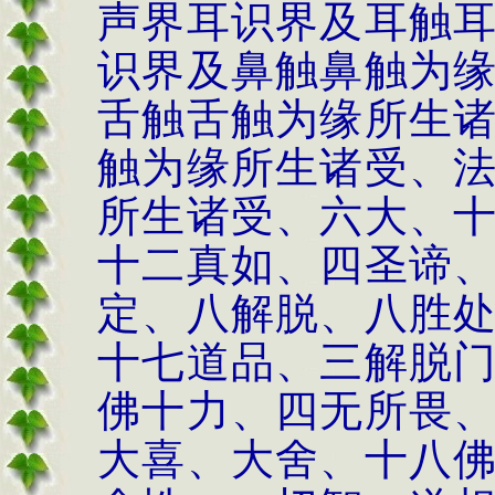
声界耳识界及耳触
识界及鼻触鼻触为
舌触舌触为缘所生
触为缘所生诸受、
所生诸受、六大、
十二真如、四圣谛
定、八解脱、八胜
十七道品、三解脱
佛十力、四无所畏
大喜、大舍、十八