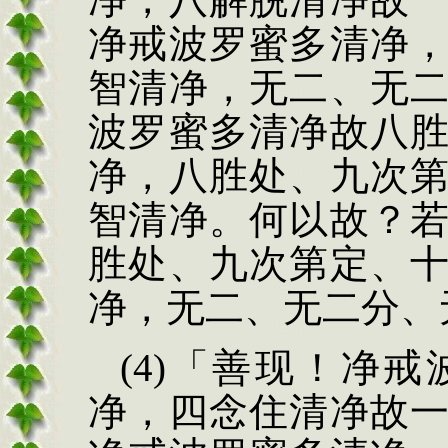
净戒波罗蜜多清净
智清净，无二、无
波
罗蜜多清净故八
净，八胜处、九次
智清净。何以故？
胜处、九次第定、
净，无二、无二分、
(4)
「善现！净戒
净，四念住清净故