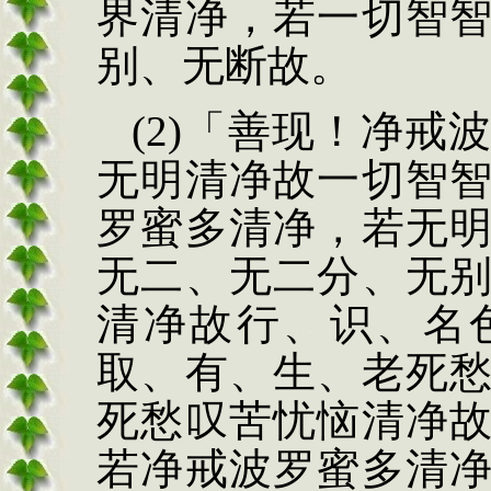
界清净，若一切智
别、无断故。
(2)
「善现！净戒
无明清净故一切智
罗蜜多清净，若无
无二、无二分、无
清净故行、识、名
取、有、生、老死
死愁叹苦忧恼清净
若净戒波罗蜜多清