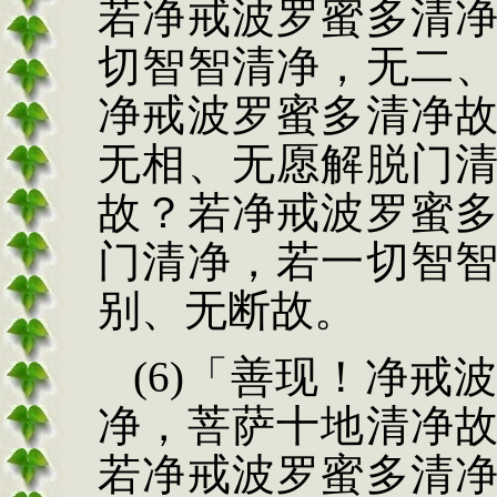
若净戒波罗蜜多清
切智智清净，无二
净戒波罗蜜多清净
无相、无愿解脱门
故？若净戒波罗蜜
门清净，若一切智
别、无断故。
(6)
「善现！净戒
净，菩萨十地清
净
若净戒波罗蜜
多清