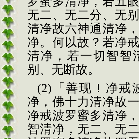
罗
蜜多清净，若五
无
二、无二分、无
清净
故六神通清净
净。何以故？若净
清净，若一切智智
别、
无断故。
(2)
「善现！净戒
净，佛十力清净故
净戒波罗蜜多清净
智清净，无二、无