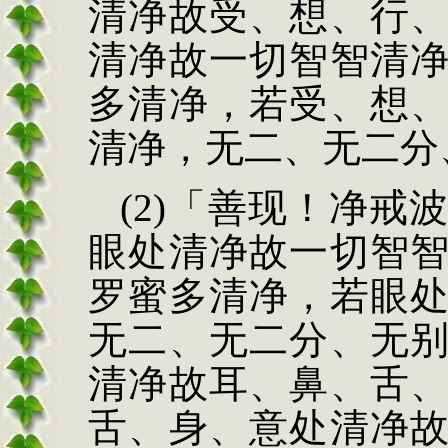
清净
故受、想、行
清净故一切智
智清
多清净，若
受、想
清净，无二、无二
分
(2)
「善现！净戒
眼处清净故一切智
罗蜜多清净，若眼
无二、无二分、无
清净故耳、鼻、舌
舌、身、意处清净