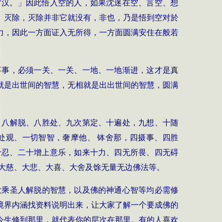
罗汉。」因此悟入空的人，如果沈迷在空、言空、想
、灭除，灭除并非它就没有，非也，乃是悟到空对於
力，因此一方面证入无所得，一方面圆满安住在般若
事事，必须一关、一关、一地、一地渐进，这才是真
就是出世间的智慧，无相就是出出世间的智慧，圆满
，八解脱、八胜处、九次第定、十遍处，九想、十随
处观、一切智智，奢摩他、 钵舍那，四摄事、四胜
十忍、二十增上意乐，如来十力、四无所畏、四无碍
大慈、大悲、大喜、大舍及馀无量无边佛法等。
大乘圣人解脱的智慧，以及佛的神通心智等均必需修
境界内涵找资料说明出来，让大家了解一个要成佛的
今生修到那里，就代表你的层次在那里。有的人喜欢