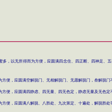
蜜多，以无所得而为方便，应圆满四念住、四正断、四神足、五
为方便，应圆满空解脱门、无相解脱门、无愿解脱门，叁解脱门
为方便，应圆满四静虑、四无量、四无色定，静虑无量及无色定
为方便，应圆满八解脱、八胜处、九次第定、十遍处，解脱胜处