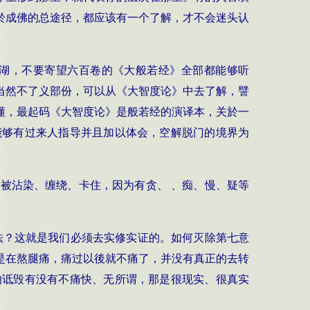
於成佛的总途径，都应该有一个了解，才不会迷头认
湖，不要寄望六百卷的《大般若经》全部都能够听
当然不了义部份，可以从《大智度论》中去了解，譬
懂，最起码《大智度论》是般若经的演译本，关於一
能够有过来人指导并且加以体会，空解脱门的境界为
被沾染、缠绕、卡住，因为有贪、 、痴、慢、疑等
法？这就是我们必须去实修实证的。如何灭除第七意
是在熬腿痛，痛过以後就不痛了，并没有真正的去转
的诋毁有没有不痛快、无
所谓
，那是很现实、很真实