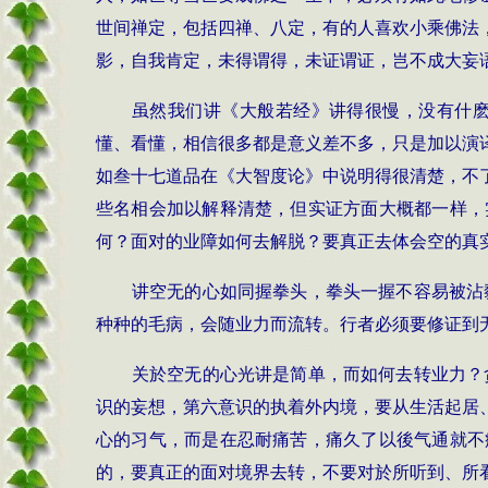
世间禅定，包括四禅、八定，有的人喜欢小乘佛法
影，自我肯定，未得谓得，未证谓证，岂不成大妄
虽然我们讲《大般若经》讲得很慢，没有什
懂、看懂，相信很多都是意义差不多，只是加以演
如叁十七道品在《大智度论》中说明得很清楚，不
些名相会加以解释清楚，但实证方面大概都一样，
何？面对的业障如何去解脱？要真正去体会空的真
讲空无的心如同握拳头，拳头一握不容易被沾
种种的毛病，会随业力而流转。行者必须要修证到
关於空无的心光讲是简单，而如何去转业力？
识的妄想，第六意识的执着外内境，要从生活起居
心的习气，而是在忍耐痛苦，痛久了以後气通就不
的，要真正的面对境界去转，不要对於所听到、所