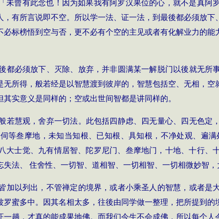
「未曾有此念也！因为如果我有阿罗汉果位的心，就不是真阿
人，有所言说即不空。所以学一法、证一法，到最後都必须放下
不必标榜悟到空与否，更不必有个空的主见或者有化解业力的能
後都必须放下、灭除、放弃，并非圆满某一解脱门以後就无所
是无所得，般若经是以智慧渡到彼岸的，智慧包括空、无相，空
但其实意义是同样的；空或出世间智都是讲同样的。
般若慧观，舍弃一切法。此包括四静虑、四无量心、四无色定
伺等叁摩地，未知当知根、已知根、具知根，不净处观、遍满
八大士觉、九有情居智、陀罗尼门、叁摩地门，十地、十行、
忘失法、 住舍性、一切智、道相智、一切相智、一切相微妙智，
皆加以列出，不管禅定的境界，或者小乘圣人的智慧，或者是
波罗蜜多中。因其名相太多，往後由同学做一整理，把所提到的
证一趟，才真的能成果地佛。而我们今生不会成佛，所以每个人