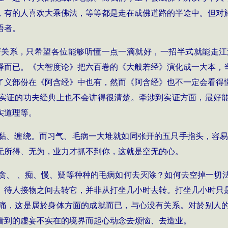
，有的人喜欢大乘佛法，等等都是走在成佛道路的半途中。但对
语者。
麽关系，只希望各位能够听懂一点一滴就好，一招半式就能走江
译而已。《大智度论》把六百卷的《大般若经》演化成一大本，
了义部份在《阿含经》中也有，然而《阿含经》也不一定会看得
实证的功夫经典上也不会讲得很清楚。牵涉到实证方面，最好
实道理等。
黏、缠绕。而习气、毛病一大堆就如同张开的五只手指头，容易
无所得、无为，业力才抓不到你，这就是空无的心。
贪、 、痴、慢、疑等种种的毛病如何去灭除？如何去空掉一切
、待人接物之间去转它，并非从打坐几小时去转。打坐几小时只
痛，这是属於身体方面的成就而已，与心没有关系。对於别人
看到的虚妄不实在的境界而起心动念去烦恼、去造业。