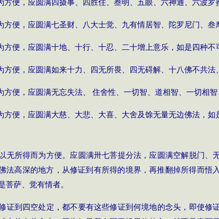
为方便，应圆满四摄事、四胜住、叁明、五眼、六神通、六波罗
为方便，应圆满七圣财、八大士觉、九有情居智、陀罗尼门、叁
为方便，应圆满十地、十行、十忍、二十增上意乐，如是四种不
为方便，应圆满如来十力、四无所畏、四无碍解、十八佛不共法
为方便，应圆满无忘失法、 住舍性、一切智、道相智、一切相
为方便，应圆满大慈、大悲、大喜、大舍及馀无量无边佛法，如
以无所得而为方便。应圆满卅七菩提分法，应圆满空解脱门、
佛法高深的地方，从修证到有所得的境界，再推翻掉所得而悟
是菩萨、觉有情者。
修证到四空处定，都不要有这些修证到何境地的念头，即使修