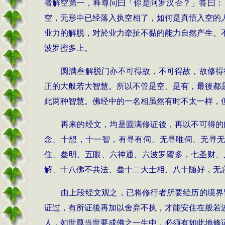
者解空第一，释尊问曰「你是阿罗汉否？」答曰：
空，无形中已经落入执空相了，如何是真悟入空的
业力的解脱，对於业力牵扯不黏的能力自然产生。
波罗蜜多上。
圆满叁解脱门亦不可得故，不可得故，故修得
正的大般若大智慧。所以不管是空、是有，最後都
此两种智慧。佛经中的一名相虽然有时不太一样，
再来的经文，均是圆满修证後，再以不可得的
念、十想，十一智，有寻有伺、无寻唯伺、无寻无
住、叁明、五眼、六神通、六波罗蜜多，七圣财、
解、十八佛不共法、叁十二大士相、八十随好，无
由上段经文观之，已将修行者所要经历的境界
证过，有所证後再加以舍弃不执，才能安住在般若
人，如世尊当世要成佛之一生中，必须有如此地修