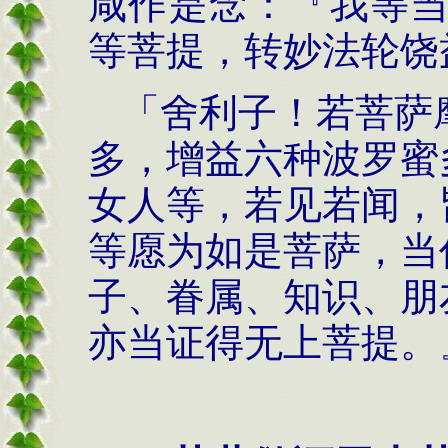
咸作是念：『我等
等菩提，转妙法轮饶
「舍利子！若菩萨
多，增益六种波罗蜜
女人等，若见若闻，
等愿为如是菩萨，当
子、眷属、知识、朋
亦当证得无上菩提。