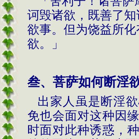
「舍利子！诸菩萨
诃毁诸欲，既善了知
欲事。但为饶益所化
欲。」
叁、菩萨如何断淫
出家人虽是断淫欲
免也会面对这种因
时面对此种诱惑，