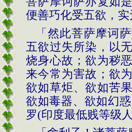
菩萨摩诃萨亦复如
便善巧化受五欲，实
「然此菩萨摩诃萨
五欲过失所染，以
烧身心故；欲为秽
来今常为害故；欲
欲如草炬、欲如苦
欲如毒器、欲如幻惑
罗
(
印度最低贱等级