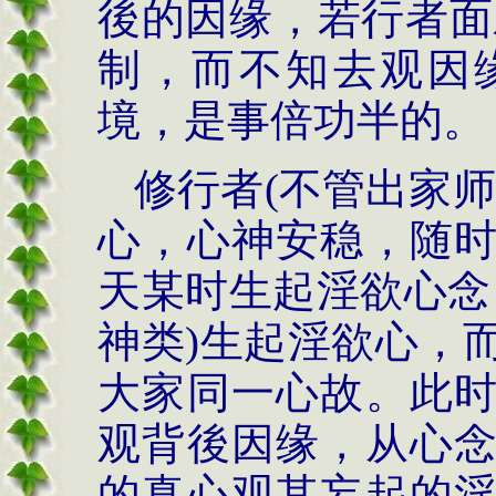
後的因缘，若行者面
制，而不知去观因
境，是事倍功半的。
修行者
(
不管出家师
心，心神安稳，随
天某时生起淫欲心念
神类
)
生起淫欲心，
大家同一心故。此
观背後因缘，从心
的真心观其妄起的