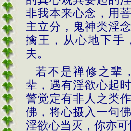
非我本来心念，用
主立分，鬼神类淫
擒王，从心地下手
夫。
若不是禅修之辈
辈，遇有淫欲心起
警觉定有非人之类
佛，将心摄入一句
淫欲心当灭，你亦可