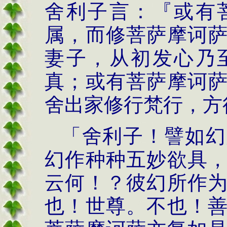
舍利子言：『或有
属，而修菩萨摩诃
妻子，从初发心乃
真；或有菩萨摩诃
舍出家修行梵行，方
「舍利子！譬如幻
幻作种种五妙欲具
云何！？彼幻所作
也！世尊。不也！