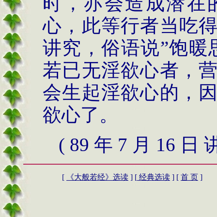
时，亦会造成潜在
心，此等行者当吃
讲究，俗语说
”
饱暖
若已无淫欲心者，
会生起淫欲心的，
欲心了。
( 89 年 7 月 16 日
[
《
大般若经》
选读
] [
经典选读
] [
首 页
]