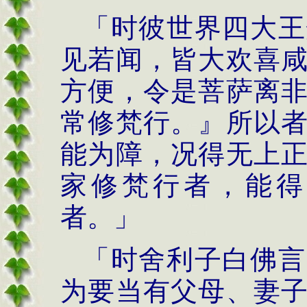
「时彼世界四大王
见若闻，皆大欢喜
方便，令是菩萨离
常修梵行。』所以
能为障，况得无上
家修梵行者，能得
者。」
「时舍利子白佛言
为要当有父母、妻