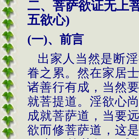
二、菩萨欲证无上
五欲心
)
(
一
)
、前言
出家人当然是断淫
眷之累。然在家居
诸善行有成，当然
就菩提道。淫欲心
成就菩萨道，当要
欲而修菩萨道，这