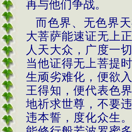
再与他们争战。
而色界、无色界天
大菩萨能速证无上
人天大众，广度一
当他证得无上菩提
生顽劣难化，便欲
王得知，便代表色
地祈求世尊，不要
违本誓，度化众生
能修行般若波罗蜜