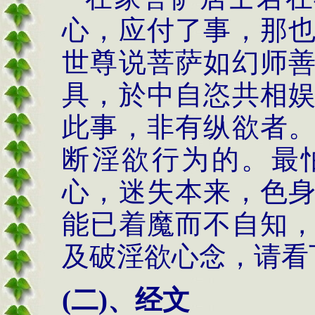
心，应付了事，那
世尊说菩萨如幻师
具，於中自恣共相
此事，非有纵欲者
断淫欲行为的。最
心，迷失本来，色
能已着魔而不自知
及破淫欲心念，请看
(
二
)
、经文