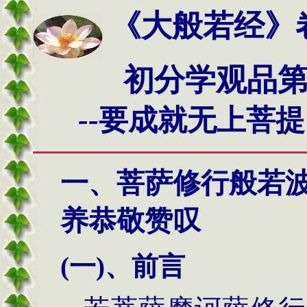
《大般若经》
初分学观品第二
--
要成就无上菩提
一、菩萨修行般若
养恭敬赞叹
(
一
)
、前言