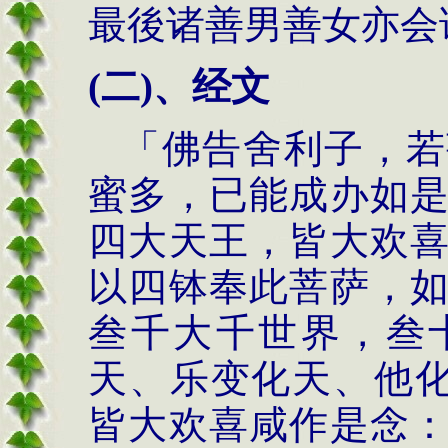
最後诸善男善女亦会
(
二
)
、经文
「佛告舍利子，若
蜜多，已能成办如
四大天王，皆大欢
以四钵奉此菩萨，
叁千大千世界，叁
天、乐变化天、他
皆大欢喜咸作是念