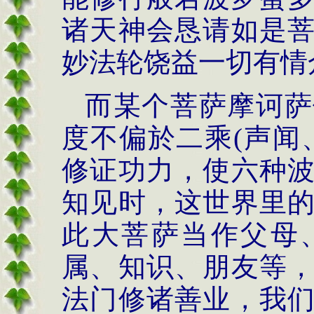
诸天神会恳请如是
妙法轮饶益一切有情
而某个菩萨摩诃萨
度不偏於二乘
(
声闻
修证功力，使六种
知见时，这世界里
此大菩萨当作父母
属、知识、朋友等
法门修诸善业，我