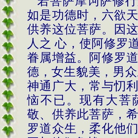
若菩萨摩诃萨修行
如是功德时，六欲
供养这位菩萨。因
人之 心，使阿修罗
眷属增益。阿修罗
德，女生貌美，男众
神通广大，常与忉
恼不已。现有大菩
敬、供养此菩萨，
罗道众生，柔化他