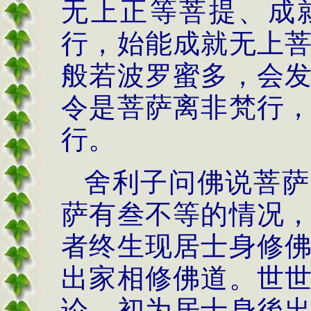
无上正等菩提、成
行，始能成就无上
般若波罗蜜多，会
令是菩萨离非梵行
行。
舍利子问佛说菩萨
萨有叁不等的情况
者终生现居士身修
出家相修佛道。世
论，初为居士身後