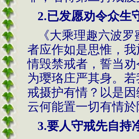
2.已发愿劝令众生
《大乘理趣六波罗
者应作如是思惟，我
情毁禁戒者，誓当劝
为璎珞庄严其身。若
戒摄护有情？以是因
云何能置一切有情於
3.要人守戒先自持