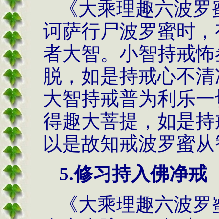
《大乘理趣六波罗
诃萨行尸波罗蜜时，
者大智。小智持戒怖
脱，如是持戒心不清
大智持戒普为利乐一
得趣大菩提，如是持
以是故知戒波罗蜜从
5.修习持入佛净戒
《大乘理趣六波罗