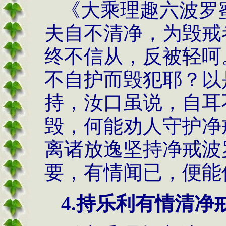
《大乘理趣六波罗
夫自不清净，为毁戒
终不信从，反被轻呵
不自护而毁犯耶？以
持，汝口虽说，自耳
毁，何能劝人守护净
离诸放逸坚持净戒波
要，有情闻已，便能
4.持乐利有情清净