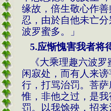
缘故，倍生敬心作善
忍，由於自他未亡分
波罗蜜多。」
5.应惭愧害我者将
《大乘理趣六波罗
闲寂处，而有人来谤
行，打骂治罚。菩萨
惟，非他之过，是我
罚。以我馀殃，招来