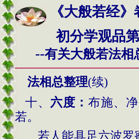
《大般若经》
初分学观品第二
--
有关大般若法相
法相总整理
(续)
十
、
六度：
布施、净
若。
若人能具足六波罗