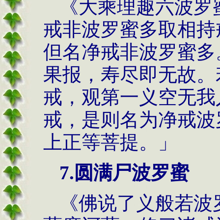
《大乘理趣六波罗
戒非波罗蜜多取相持
但名净戒非波罗蜜多
果报，寿尽即无故。
戒，观第一义空无我
戒，是则名为净戒波
上正等菩提。」
7.圆满尸波罗蜜
《佛说了义般若波