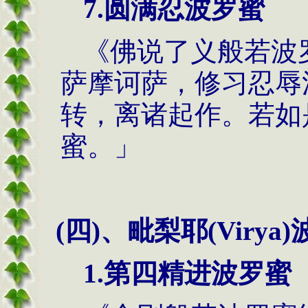
7.圆满忍波罗蜜
《佛说了义般若波
萨摩诃萨，修习忍辱
转，离诸起作。若如
蜜。」
(四)、毗梨耶(Virya
1.第四精进波罗蜜