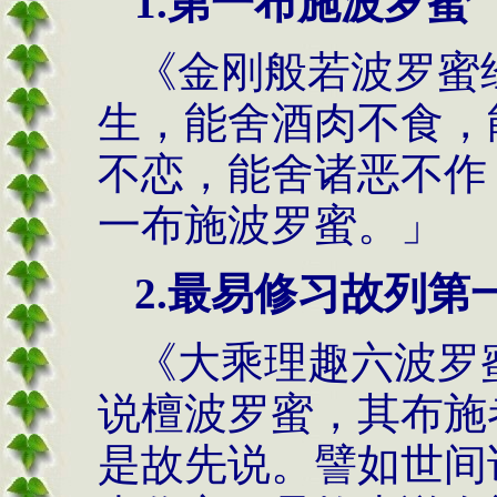
1.第一布施波罗蜜
《金刚般若波罗蜜
生，能舍酒肉不食，
不恋，能舍诸恶不作
一布施波罗蜜。」
2.最易修习故列第
《大乘理趣六波罗
说檀波罗蜜，其布施
是故先说。譬如世间