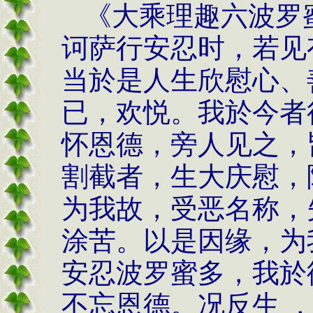
《大乘理趣六波罗
诃萨行安忍时，若见
当於是人生欣慰心、
已，欢悦。我於今者
怀恩德，旁人见之，
割截者，生大庆慰，
为我故，受恶名称，
涂苦。以是因缘，为
安忍波罗蜜多，我於
不忘恩德。况反生 