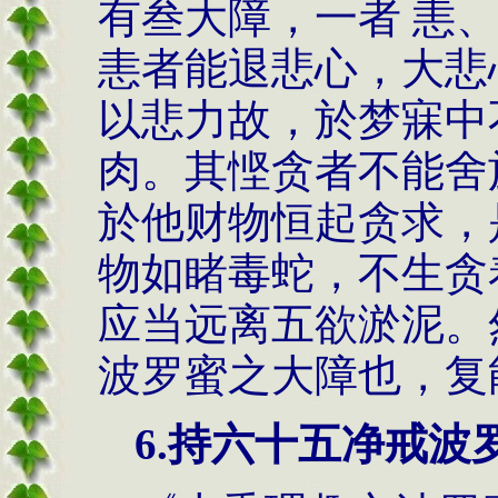
有叁大障，一者 恚
恚者能退悲心，大悲
以悲力故，於梦寐中
肉。其悭贪者不能舍
於他财物恒起贪求，
物如睹毒蛇，不生贪
应当远离五欲淤泥。
波罗蜜之大障也，复
6.持六十五净戒波