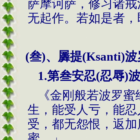
萨摩诃萨，修习诸戒
无起作。若如是者，
(叁)、羼提(Ksanti)
1.第叁安忍(忍辱)
《金刚般若波罗蜜
生，能受人亏，能忍
受，都无怨恨，返加
蜜。」