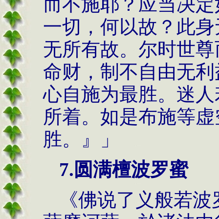
而不施耶？应当决定
一切，何以故？此身
无所有故。尔时世尊
命财，制不自由无利
心自施为最胜。迷人
所着。如是布施等虚
胜。』」
7.圆满檀波罗蜜
《佛说了义般若波