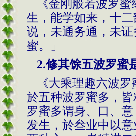
《金刚般若波罗蜜
生，能学如来，十二
说，未通务通，未证
蜜。」
2.修其馀五波罗蜜
《大乘理趣六波罗
於五种波罗蜜多，皆
罗蜜多谓身、口、意
发生，於叁业中以意