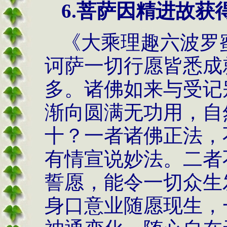
6.菩萨因精进故获
《大乘理趣六波罗
诃萨一切行愿皆悉成
多。诸佛如来与受记
渐向圆满无功用，自
十？一者诸佛正法，
有情宣说妙法。二者
誓愿，能令一切众生
身口意业随愿现生，