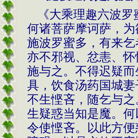
《大乘理趣六波罗
何诸菩萨摩诃萨，为
施波罗蜜多，有来乞
亦不邪视、忿恚、怀
施与之。不得迟疑而
具，饮食汤药国城妻
不生悭吝，随乞与之
生疑惑当知是魔。何
令使悭吝。以此方便