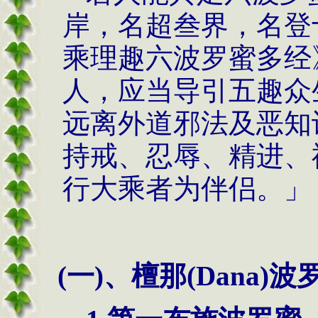
岸，名超叁界，名登
乘理趣六波罗蜜多经
人，应当导引五趣众
远离外道邪法及恶知
持戒、忍辱、精进、
行大乘者为伴侣。」
(一)、檀那(Dana)波