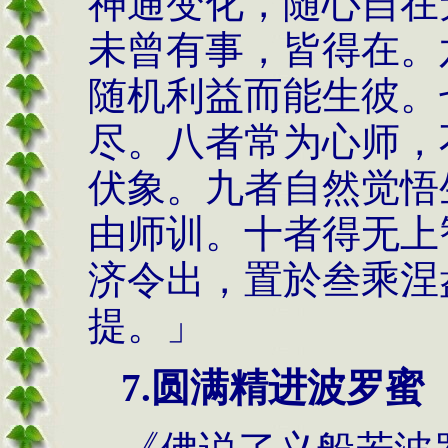
神通变化，随心自在
未曾有事，皆得在。
随机利益而能生彼。
尽。八者常为心师，
伏象。九者自然觉悟
由师训。十者得无上
济令出，置於叁乘涅
提。」
7.圆满精进波罗蜜