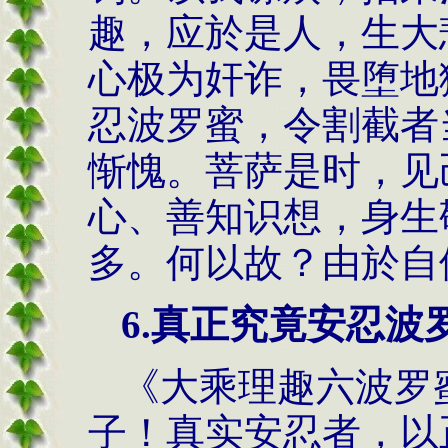
趣，应於是人，生大
心极为奸诈，畏堕地
忍波罗蜜，令割截者
惭愧。菩萨是时，见
心、善知识想，身生
多。何以故？由於自
6.真正究竟安忍波
《大乘理趣六波罗
子！真实安忍者，以