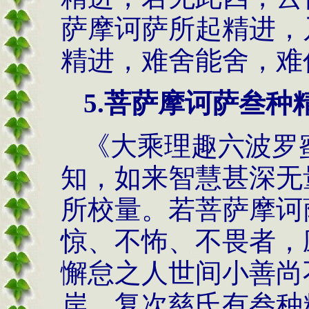
萨摩诃萨所起精进，
精进，难舍能舍，难
5.菩萨摩诃萨叁种
《大乘理趣六波罗
知，如来智慧甚深无
所校量。若菩萨摩诃
惊、不怖、不畏者，
懈怠之人世间小善尚
岸。复次慈氏有叁种