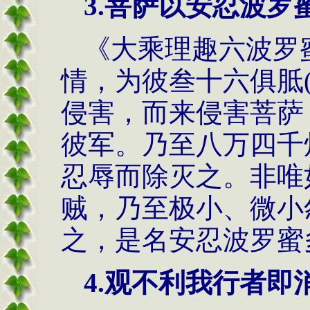
3.菩萨以安忍波罗
《大乘理趣六波罗
情，为彼叁十六俱胝
侵害，而来侵害菩萨
彼军。乃至八万四千
忍辱而除灭之。非唯
贼，乃至极小、微小
之，是名安忍波罗蜜
4.观不利我行者即