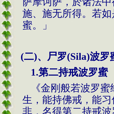
萨摩诃萨，於诸法中
施、施无所得。若如
蜜。」
(二)、尸罗(Sila)波罗
1.第二持戒波罗蜜
《金刚般若波罗蜜
生，能持佛戒，能习
非，名得第二持戒波