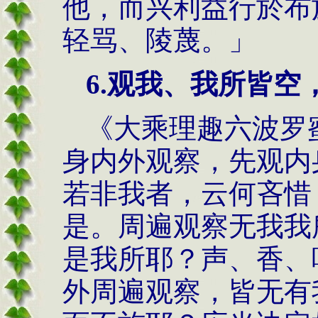
他，而兴利益行於布
轻骂、陵蔑。」
6.观我、我所皆空
《大乘理趣六波罗
身内外观察，先观内
若非我者，云何吝惜
是。周遍观察无我我
是我所耶？声、香、
外周遍观察，皆无有