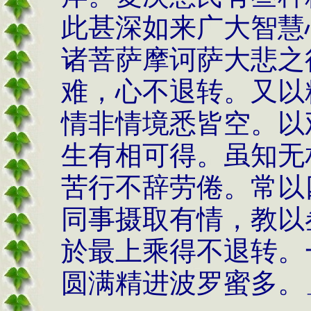
此甚深如来广大智慧
诸菩萨摩诃萨大悲之
难，心不退转。又以
情非情境悉皆空。以
生有相可得。虽知无
苦行不辞劳倦。常以
同事摄取有情，教以
於最上乘得不退转。
圆满精进波罗蜜多。