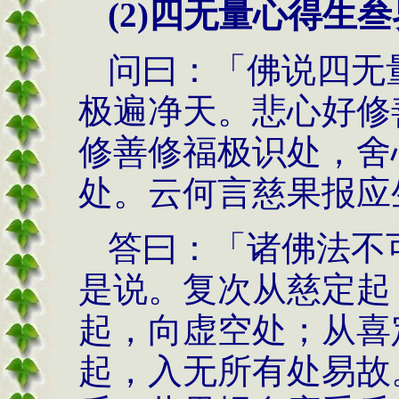
(2)
四无量心得生叁
问曰：「佛说四无
极遍净天。悲心好修
修善修福极识处，舍
处。云何言慈果报应
答曰：「诸佛法不
是说。复次从慈定起
起，向虚空处；从喜
起，入无所有处易故