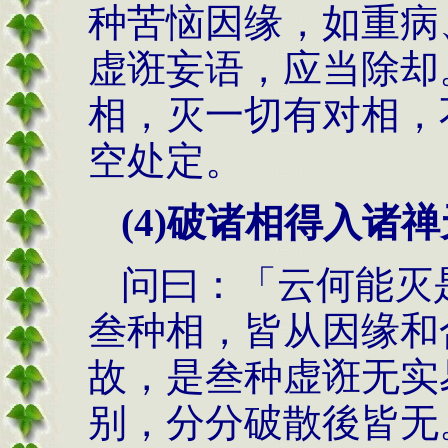
种苦恼因缘，如重病
虚诳妄语，应当除却
相，灭一切有对相，
空处定。
(4)
破诸相得入诸禅
问曰：「云何能灭
叁种相，皆从因缘和
故，是叁种虚诳无实
别，分分破散後皆无