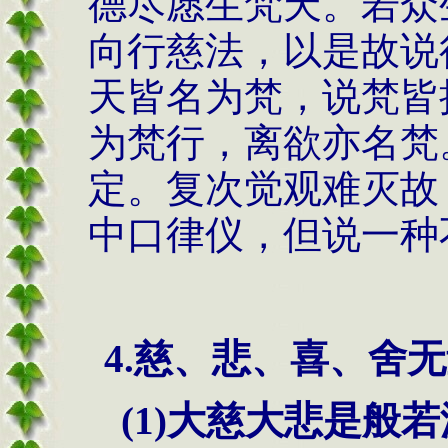
德尽愿生梵天。若众
向行慈法，以是故说
天皆名为梵，说梵皆
为梵行，离欲亦名梵
定。复次觉观难灭故
中口律仪，但说一种
4.慈、悲、喜、舍
(1)
大慈大悲是般若