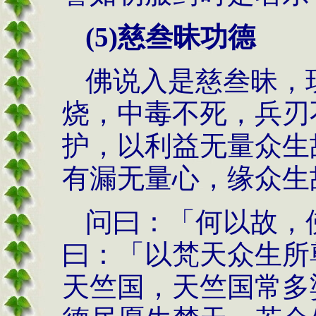
(5)
慈叁昧功德
佛说入是慈叁昧，
烧，中毒不死，兵刃
护，以利益无量众生
有漏无量心，缘众生
问曰：「何以故，
曰：「以梵天众生所
天竺国，天竺国常多