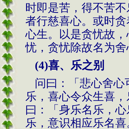
时即是苦，得不苦不
者行慈喜心。或时贪
心生。以是贪忧故，
忧，贪忧除故名为舍
(4)
喜、乐之别
问曰：「悲心舍心
乐，喜心令众生喜，
曰：「身乐名乐，心
乐，意识相应乐名喜