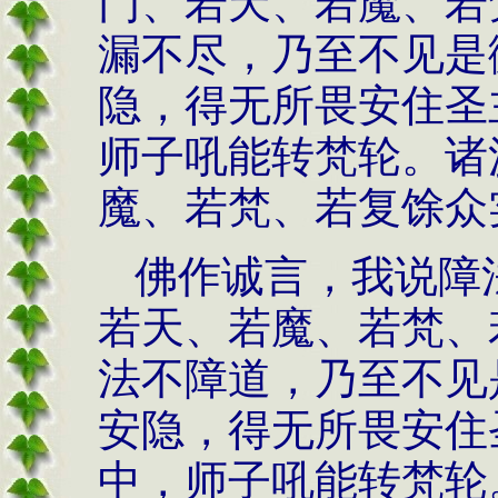
门、若天、若魔、若
漏不尽，乃至不见是
隐，得无所畏安住圣
师子吼能转梵轮。诸
魔、若梵、若复馀众
佛作诚言，我说障
若天、若魔、若梵、
法不障道，乃至不见
安隐，得无所畏安住
中，师子吼能转梵轮