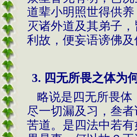
道辈小明照世得供养
灭诸外道及其弟子，
利故，便妄语谤佛及
3. 四无所畏之体为
略说是四无所畏体
尽一切漏及习，叁者
苦道。是四法中若有