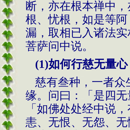
断，亦在根本禅中，
根、忧根，如是等阿
漏，取相已入诸法实
菩萨问中说。
(1)
如何行慈无量心
慈有叁种，一者众
缘。问曰：「是四无
「如佛处处经中说，
恚、无恨、无怨、无