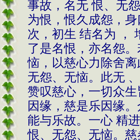
事故，名无 恨、无
为恨，恨久成怨，身
次，初生 结名为 ，
了是名恨，亦名怨。
恼，以慈心力除舍离
无怨、无恼。此无 
赞叹慈心，一切众生
因缘，慈是乐因缘。
能与乐故。一心 精
恨、无怨、无恼。慈