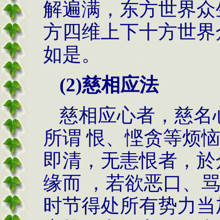
解遍满，东方世界众
方四维上下十方世界
如是。
(2)
慈相应法
慈相应心者，慈名
所谓 恨、悭贪等烦
即清，无恚恨者，於
缘而 ，若欲恶口、
时节得处所有势力当