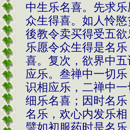
中生乐名喜。先求乐
众生得喜。如人怜愍
後教令卖买得受五欲
乐愿令众生得是名乐
喜。复次，欲界中五
应乐。叁禅中一切乐
识相应乐，二禅中一
细乐名喜；因时名乐
名乐，欢心内发乐相
譬如初服药时是名乐