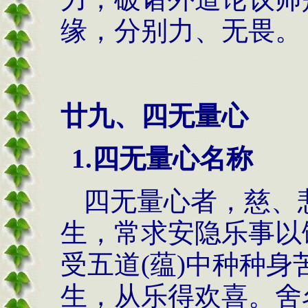
缘，分别力、无畏。
廿九、四无量心
1.
四无量心名称
四无量心者，慈、
生，常求安隐乐事以
受五道
(
蕴
)
中种种身
生，从乐得欢喜。舍