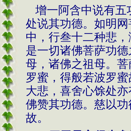
增一阿含中说有五
处说其功德。如明网
中，行叁十二种悲，
是一切诸佛菩萨功德
母，诸佛之祖母。菩
罗蜜，得般若波罗蜜
大悲，喜舍心馀处亦
佛赞其功德。慈以功
故。