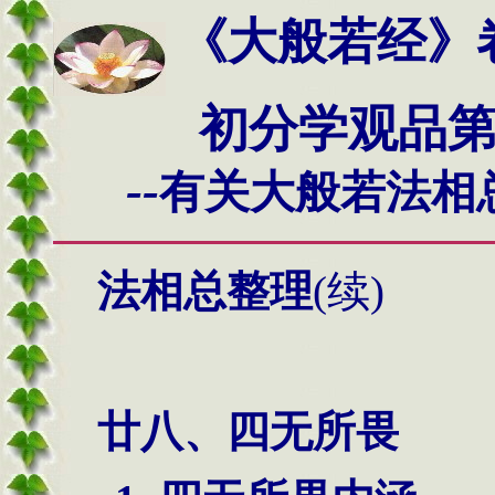
《大般若经》
初分学观品第二
--
有关大般若法相
法相总整理
(续)
廿八、四无所畏