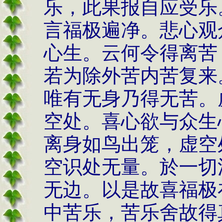
乐，此果报自应受乐
言福极遍净。悲心观
心生。云何令得离苦
若为除外苦内苦复来
唯有无身乃得无苦。
空处。喜心欲与众生
离身如鸟出笼，虚空
空识处无量。於一切
无边。以是故喜福极
中苦乐，苦乐舍故得