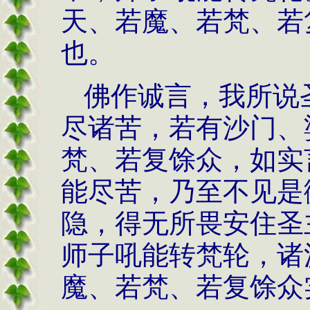
天、若魔、若梵、若
也。
佛作诚言，我所说
尽诸苦，若有沙门、
梵、若复馀众，如实
能尽苦，乃至不见是
隐，得无所畏安住圣
师子吼能转梵轮，诸
魔、若梵、若复馀众