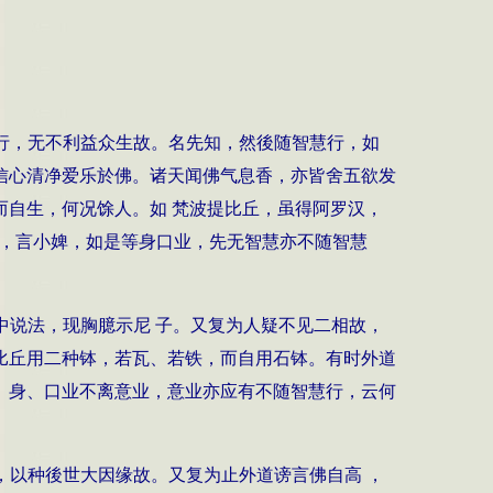
行，无不利益众生故。名先知，然後随智慧行，如
信心清净爱乐於佛。诸天闻佛气息香，亦皆舍五欲发
自生，何况馀人。如 梵波提比丘，虽得阿罗汉，
神，言小婢，如是等身口业，先无智慧亦不随智慧
中说法，现胸臆示尼 子。又复为人疑不见二相故，
比丘用二种钵，若瓦、若铁，而自用石钵。有时外道
。身、口业不离意业，意业亦应有不随智慧行，云何
，以种後世大因缘故。又复为止外道谤言佛自高 ，