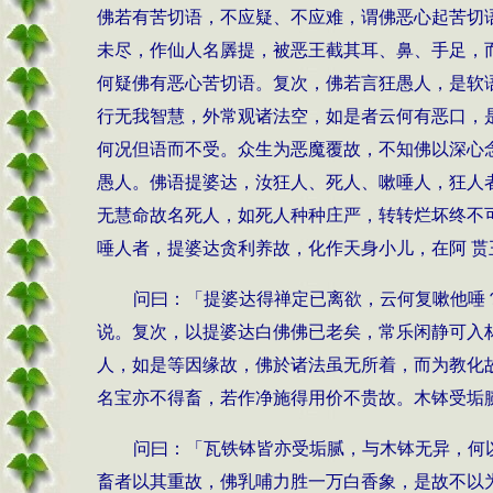
佛若有苦切语，不应疑、不应难，谓佛恶心起苦切
未尽，作仙人名羼提，被恶王截其耳、鼻、手足，
何疑佛有恶心苦切语。复次，佛若言狂愚人，是软
行无我智慧，外常观诸法空，如是者云何有恶口，
何况但语而不受。众生为恶魔覆故，不知佛以深心
愚人。佛语提婆达，汝狂人、死人、嗽唾人，狂人
无慧命故名死人，如死人种种庄严，转转烂坏终不
唾人者，提婆达贪利养故，化作天身小儿，在阿 
问曰：「提婆达得禅定已离欲，云何复嗽他唾
说。复次，以提婆达白佛佛已老矣，常乐闲静可入
人，如是等因缘故，佛於诸法虽无所着，而为教化
名宝亦不得畜，若作净施得用价不贵故。木钵受垢
问曰：「瓦铁钵皆亦受垢腻，与木钵无异，何
畜者以其重故，佛乳哺力胜一万白香象，是故不以