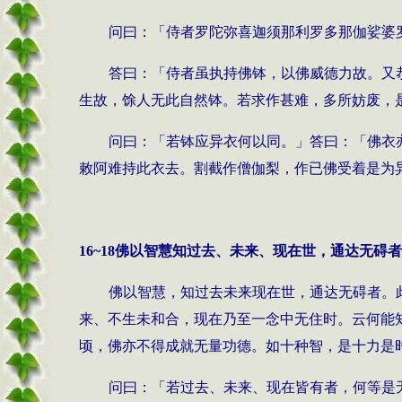
问曰：「侍者罗陀弥喜迦须那利罗多那伽娑婆
答曰：「侍者虽执持佛钵，以佛威德力故。又
生故，馀人无此自然钵。若求作甚难，多所妨废，
问曰：「若钵应异衣何以同。」答曰：「佛衣
敕阿难持此衣去。割截作僧伽梨，作已佛受着是为
16~18
佛以智慧知过去、未来、现在世，通达无碍者
佛以智慧，知过去未来现在世，通达无碍者。
来、不生未和合，现在乃至一念中无住时。云何能
顷，佛亦不得成就无量功德。如十种智，是十力是
问曰：「若过去、未来、现在皆有者，何等是