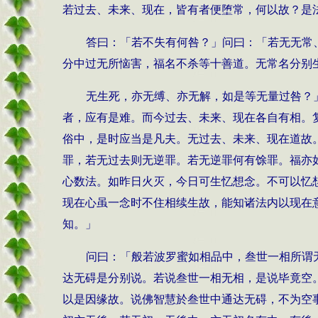
若过去、未来、现在，皆有者便堕常，何以故？是
答曰：「若不失有何咎？」问曰：「若无无常
分中过无所恼害，福名不杀等十善道。无常名分别
无生死，亦无缚、亦无解，如是等无量过咎？
者，应有是难。而今过去、未来、现在各自有相。
俗中，是时应当是凡夫。无过去、未来、现在道故
罪，若无过去则无逆罪。若无逆罪何有馀罪。福亦
心数法。如昨日火灭，今日可生忆想念。不可以忆
现在心虽一念时不住相续生故，能知诸法内以现在
知。」
问曰：「般若波罗蜜如相品中，叁世一相所谓
达无碍是分别说。若说叁世一相无相，是说毕竟空
以是因缘故。说佛智慧於叁世中通达无碍，不为空