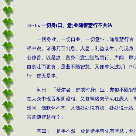
13~15.
一切身
(
口、意
)
业随智慧行不共法
一切身业、一切口业、一切意业，随智慧行者
经中说。诸佛乃至出息、入息，利益众生，何况身
心修善。以是故，言身口意业随智慧行。声闻、辟
自食吐而更食，是业不随智慧。又如摩头波斯
[
口
*
行，佛无是事。
问曰：「若尔者，佛或时身口业，亦似不随智
在大众中现舌相阴藏相。又复骂诸弟子汝狂愚人，
难问，佛默然不答。又佛处处说有我，处处说无我
言常随智慧行？」
答曰：「是事不然，於是诸事皆先有智慧，然