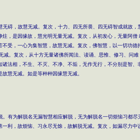
慧无碍，故慧无减。复次，十力、四无所畏、四无碍智成就故，
净炷，是因缘故，慧光明无量无减。复次，从初发心，无量阿僧 
苦不受，一心为集智慧，故慧无减。复次，佛智慧，以一切功德
慧无减。复次，从十方无量诸佛所闻法、读诵、思惟、修习、问难
知诸法相，不生、不灭、不净、不垢，无作无行，不分别是智、
是故慧无减。如是等种种因缘慧无减。
脱。有为解脱名无漏智慧相应解脱，无为解脱名一切烦恼习都尽
第一利，故烦恼、习永尽无馀，故解脱无减。复次，如漏尽力中