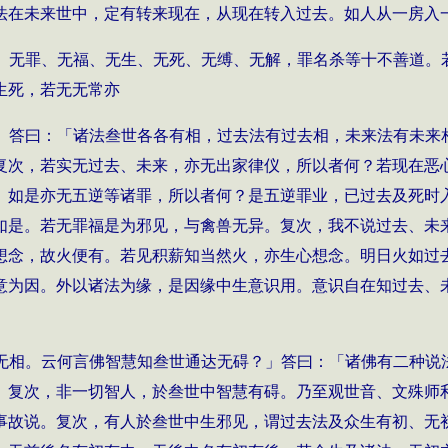
法在未来世中，定有转来现在，从现在转入过去。如人从一房入
、无罪、无福、无生、无死、无缚、无解，罪名杀等十不善道。
生死，若无无常亦
」答曰：「诸法叁世各各有相，过去法有过去相，未来法有未来
复次，若实无过去、未来，亦无出家律仪，所以者何？若现在恶
。如是亦无五逆等诸罪，所以者何？是五逆罪业，已过去及死时
如是。若无罪福是为邪见，与禽兽无异。复次，我不说过去、未
想念，故火便有。若见积薪知当然火，亦生心想念。明日火如过
意为因。外以诸法为缘，是因缘中生意识用。意识自在知过去、
无相。云何言佛智慧知叁世通达无碍？」答曰：「诸佛有二种说
。复次，非一切智人，於叁世中智慧有碍。乃至观世音、文殊师
事故说。复次，有人於叁世中生邪见，谓过去法及众生有初、无