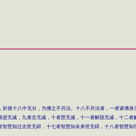
，於後十八中无分，为佛之不共法。十八不共法者，一者诸佛身
精进无减，九者念无减，十者慧无减，十一者解脱无减，十二者
者智慧知过去世无碍，十七者智慧知未来世无碍，十八者智慧知