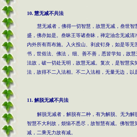
10.
慧无减不共法
慧无减者，佛得一切智慧，故慧无减，叁世智
盛，佛亦如是。叁昧王等诸叁昧，禅定油念无减清
内外所有而布施。入火投山、剥皮钉身，如是等无
书，世俗法、佛法， 细、善不善，悉皆学知，故
法故，破一切处无明，故慧无减。复次，是智慧实
法，故得不二入法相。不二入法相，无量无边，以
11.
解脱无减不共法
解脱无减者，解脱有二种，有为解脱、无为解
智慧不大利故，烦恼不悉尽，故智慧有减。佛智慧
减，二乘无力故有减。