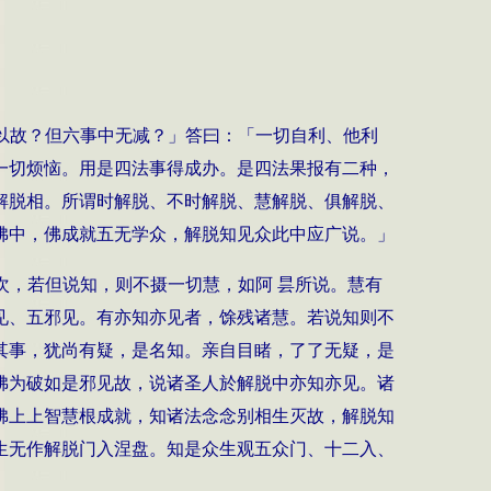
以故？但六事中无减？」答曰：「一切自利、他利
一切烦恼。用是四法事得成办。是四法果报有二种，
解脱相。所谓时解脱、不时解脱、慧解脱、俱解脱、
佛中，佛成就五无学众，解脱知见众此中应广说。」
次，若但说知，则不摄一切慧，如阿 昙所说。慧有
见、五邪见。有亦知亦见者，馀残诸慧。若说知则不
其事，犹尚有疑，是名知。亲自目睹，了了无疑，是
佛为破如是邪见故，说诸圣人於解脱中亦知亦见。诸
佛上上智慧根成就，知诸法念念别相生灭故，解脱知
生无作解脱门入涅盘。知是众生观五众门、十二入、