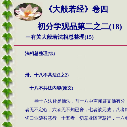
《大般若经》卷四
初分学观品第二之二(18)
--
有关大般若法相总整理
(15)
法相总整理
(续)
卅、十八不共法
(2
之
2)
十八不共法内容
(
原文
)
叁十六法皆是佛法，前十八中声闻辟支佛有分
者无不定心，六者无不知已舍，七者欲无减，八者
切口业随智慧行，十五者一切意业随智慧行，十六