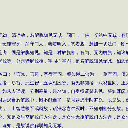
无边、清净故，名解脱知见无减。问曰：「佛一切法中无减，何
，念能守护。如守门人，善者听入，恶者遮。慧照一切法门，断
见者，固是解脱知见。知是二种解脱相，有为、无为解脱，知诸
解脱等。分别诸解脱相，牢固不牢固，是名解脱知见无减。如念
答曰：「言知、言见，事得牢固。譬如绳二合为一，则牢固。复
见者，尽智、无生智，五识相应智。有见非知者，八忍世间、正
，如从人诵读、分别筹量，是名知，自身得证是名见。譬如耳闻
阿罗汉自於解脱中，疑不能自了，是阿罗汉非阿罗汉。以是故，
故，上上智慧根不成就故，诸法念念生灭时，不知别相分别故。
说。知是众生空解脱门入涅盘，是众生无相解脱门入涅盘，是众
、遍知，是故说佛解脱知见无减。