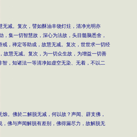
慧无减。复次，譬如酥油丰饶灯炷，清净光明亦
劫，集一切智慧故，深心为法故，头目髓脑悉舍，
持戒，禅定等助成，故慧无减。复次，世世求一切经
，故慧无减。复次，为一切众生故，为增益一切善
非智，知诸法一等清净如虚空无染、无着，不以二
无馀。佛於二解脱无减，何以故？声闻、辟支佛，
说，佛与声闻解脱有差别，佛得漏尽力，故解脱无