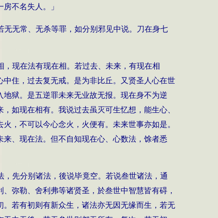
一房不名失人。」
若无无常、无杀等罪，如分别邪见中说。刀在身七
相，现在法有现在相。若过去、未来，有现在相
心中住，过去复无戒。是为非比丘。又贤圣人心在世
入地狱。是五逆罪未来无业故无报。现在身不为逆
来，如现在相有。我说过去虽灭可生忆想，能生心、
去火，不可以今心念火，火便有。未来世事亦如是。
未来、现在法。但不自知现在心、心数法，馀者悉
法，先分别诸法，後说毕竟空。若说叁世诸法，通
利、弥勒、舍利弗等诸贤圣，於叁世中智慧皆有碍，
初。若有初则有新众生，诸法亦无因无缘而生，若无