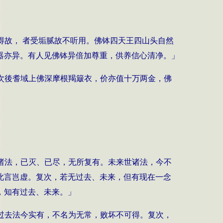
得故， 者受垢腻故不听用。佛钵四天王四山头自然
器亦异。有人见佛钵异倍加尊重，供养信心清净。」
次後耆域上佛深摩根羯簸衣，价亦值十万两金，佛
诸法，已灭、已尽，无所复有。未来世诸法，今不
此言岂虚。复次，若无过去、未来，但有现在一念
，知有过去、未来。」
过去法今实有，不名为无常，败坏不可得。复次，