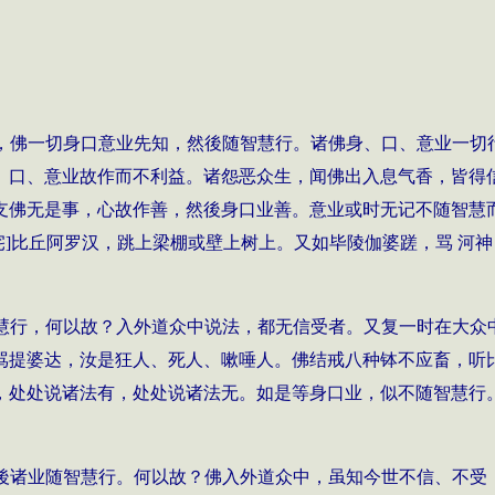
，佛一切身口意业先知，然後随智慧行。诸佛身、口、意业一切
、口、意业故作而不利益。诸怨恶众生，闻佛出入息气香，皆得
支佛无是事，心故作善，然後身口业善。意业或时无记不随智慧而
宅
]
比丘阿罗汉，跳上梁棚或壁上树上。又如毕陵伽婆蹉，骂 河
慧行，何以故？入外道众中说法，都无信受者。又复一时在大众
骂提婆达，汝是狂人、死人、嗽唾人。佛结戒八种钵不应畜，听
，处处说诸法有，处处说诸法无。如是等身口业，似不随智慧行
後诸业随智慧行。何以故？佛入外道众中，虽知今世不信、不受