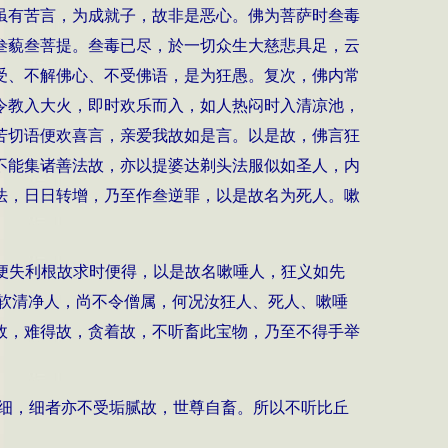
虽有苦言，为成就子，故非是恶心。佛为菩萨时叁毒
叁藐叁菩提。叁毒已尽，於一切众生大慈悲具足，云
受、不解佛心、不受佛语，是为狂愚。复次，佛内常
令教入大火，即时欢乐而入，如人热闷时入清凉池，
苦切语便欢喜言，亲爱我故如是言。以是故，佛言狂
不能集诸善法故，亦以提婆达剃头法服似如圣人，内
法，日日转增，乃至作叁逆罪，以是故名为死人。嗽
便失利根故求时便得，以是故名嗽唾人，狂义如先
软清净人，尚不令僧属，何况汝狂人、死人、嗽唾
故，难得故，贪着故，不听畜此宝物，乃至不得手举
 细，细者亦不受垢腻故，世尊自畜。所以不听比丘