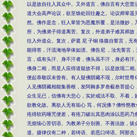
以是故自往入其众中。又外道言，佛自言有大悲普
道大会高声论议，欲至馀处回往趣之。论议师辈遥
然。佛作是念，狂人辈皆为恶魔所覆，是法微妙，
所，为佛弟子得道离苦。复次，外道弟子难其师故
往入外道众。复次，萨遮 尼 子铜 络腹自誓言，
能得答，汗流淹地举体如渍。佛告尼 ，汝先誓言
言，或有头汗、身不汗者，佛头虽不汗，身必有汗
佛身二相，而是人应得道疑故不得，以是故现二相
便起恭敬叹未曾有。有人疑佛阴藏不现，尔时世尊
人见佛阴藏相能集善根，发阿耨多罗叁藐叁菩提心
众生见已，信佛有大悲心，实於戒法不取、不着，
欲教化故。离欲人无有垢心 骂，何况佛？佛怜愍
疮得软药唾咒便差，有疮刀破出其恶肉涂以恶药乃
无烦恼心苦切语。为教弟子分别善、不善法故，拔
道。摄律仪有二种，若绮语、若恶口绮语。阿那含