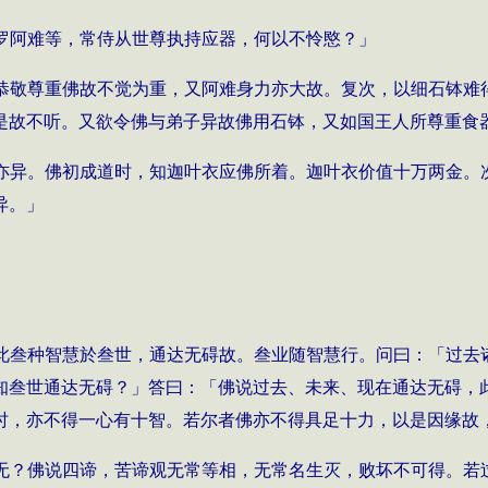
罗阿难等，常侍从世尊执持应器，何以不怜愍？」
恭敬尊重佛故不觉为重，又阿难身力亦大故。复次，以细石钵难
是故不听。又欲令佛与弟子异故佛用石钵，又如国王人所尊重食
亦异。佛初成道时，知迦叶衣应佛所着。迦叶衣价值十万两金。
异。」
此叁种智慧於叁世，通达无碍故。叁业随智慧行。问曰：「过去
知叁世通达无碍？」答曰：「佛说过去、未来、现在通达无碍，
时，亦不得一心有十智。若尔者佛亦不得具足十力，以是因缘故
无？佛说四谛，苦谛观无常等相，无常名生灭，败坏不可得。若