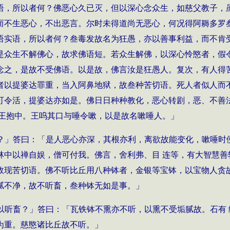
语，所以者何？佛恶心久已灭，但以深心念众生，如慈父教子，
而不生恶心，不出恶言。尔时未得道尚无恶心，何况得阿耨多罗
语实语，所以者何？叁毒发故名为狂愚，亦以善事利益，而不肯
是众生不解佛心，故求佛语短。若众生解佛，以深心怜愍者，假
念之，是故不受佛语。以是故，佛言汝是狂愚人。复次，有人得
者以提婆达罪重，当入阿鼻地狱，故叁种苦切语。死人者似人而
可令活，提婆达亦如是。佛日日种种教化，恶心转剧，恶、不善
贳王抱中。王呜其口与唾令嗽，以是故名嗽唾人。」
？」答曰：「是人恶心亦深，其根亦利，离欲故能变化，嗽唾时
林中以禅自娱，僧可付我。佛言，舍利弗、目 连等，有大智慧善
故现苦切语。佛不听比丘用八种钵者，金银等宝钵，以宝物人贪
腻不净，故不听畜，叁种钵无如是事。」
以听畜？」答曰：「瓦铁钵不熏亦不听，以熏不受垢腻故。石有
为重。慈愍诸比丘故不听。」