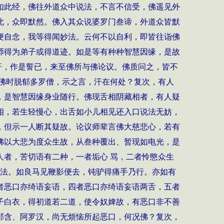
如此经，佛往外道众中说法，不言不信受，佛遥见外
此，众即默然。佛入其众说婆罗门叁谛，外道众皆默
便自念，我等得闻妙法。云何不以自利，即皆往诣佛
师得为弟子或得道迹。如是等有种种智慧因缘，是故
汗，作是誓已，来至佛所与佛论议。佛质问之，皆不
佛时脱郁多罗僧，示之言，汗在何处？复次，有人
，是智慧因缘身业随行。佛现舌相阴藏相者，有人疑
相，若生轻慢心，出舌如小儿相见还入口说法无妨，
，但示一人断其疑故。论议师辈言佛大慈悲心，若有
佛以大悲为度众生故，从叁种覆出、暂现如电光，是
者，苦切语有二种，一者垢心 骂，二者怜愍众生
入法。如良马见鞭影便去，钝驴得痛手乃行。亦如有
者恶口亦绮语妄语，四者恶口亦绮语妄语两舌，五者
子白衣，得初道若二道，使令奴婢故，有恶口非不善
那含、阿罗汉，尚无烦恼所起恶口，何况佛？复次，