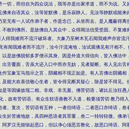
济一切，而但自为四众说法，我等亦是出家求道，而不为说。又
见佛来自语其众，汝等皆默佛，是乐寂静人。见汝等静默或能来
乃至无有一人试作弟子者，作是念已，从坐而去。是人魔蔽得离
，不敢到佛所。是故佛自入其众中，众得闻法信受坚固。不复难
无有人得我难而不流汗破坏者。大象乃至树木瓦石闻我难声亦皆流
，无有闻我难者而不流汗，汝今汗流淹地，汝试观佛见有汗相不。
。以是故佛脱郁多罗僧示其身。因是外道大得信向，皆入佛法中
。出舌覆面，舌虽大还入口中而亦无妨，见者疑断。有人见出舌
化作宝象宝马指示之言，阴藏相不现正如是。有人言佛出阴藏相
，及能大欢喜信敬心生者，皆令得见断其疑心，除是皆不得见。
如是等因缘故现二相。非戏、非无羞。佛苦切语，诸比丘汝狂愚人
教化，故有苦切语。有众生软语善教不入道，检要须苦切 教乃得
愈者。复次，苦切语有五种，一者但绮语，二者恶口亦绮语，叁
众生於苦难地故，具四种恶语者其罪重，叁二一转转轻微。佛弟
、阿罗汉无烦恼起恶口，但以净心须恶言教化，故恶口绮语。阿