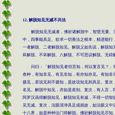
12.
解脱知见无减不共法
解脱知见无减者，佛於诸解脱中，智慧无量、
中，四事能具足。欲求一切善法之根本，精进能行
一者解脱、二者解脱知见。解脱义如先说，解脱知
坏解脱、不坏解脱、八解脱、不可思议解脱、无碍
问曰：「解脱知见者但言知，何以复言见？」
叁种，有知非见，有见非知，有亦知亦见。有知非
摄见，若说见则不摄知，是故说知见则具足。复次
名见。解脱中知见，亦如是差别。复次，有人言，
阿罗汉虽得解脱知见，解脱知见有减，不得一切智
见无减。复次，法眼清净具足成就故，如法眼义中
十八界，如是种种法门得解脱。佛於解脱知见尽知