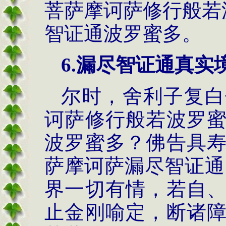
菩萨摩诃萨修行般若
智证通波罗蜜多。
6.漏尽
智证通真实
尔时，舍利子复白
诃萨修行般若波罗
波罗蜜多？佛告具
萨摩诃萨漏尽智证通
界一切有情，若自
止金刚喻定，断诸