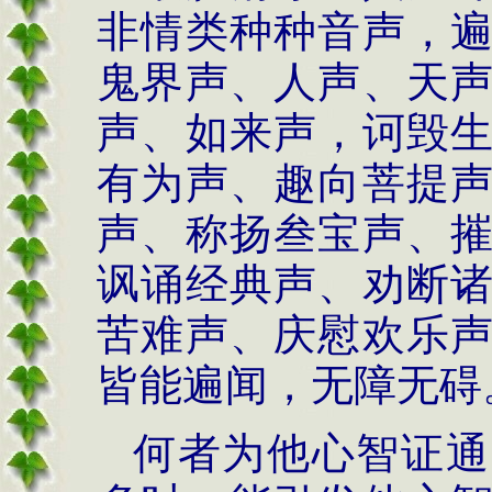
非情类种种音声，
鬼界声、人声、天
声、如来声，诃毁
有为声、趣向菩提
声、称扬叁宝声、
讽诵经典声、劝断
苦难声、庆慰欢乐
皆能遍闻，无障无碍
何者为他心智证通