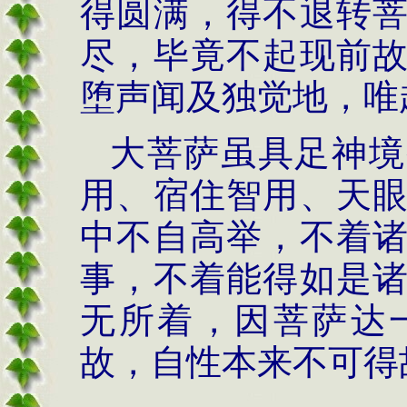
得圆满，得不退转
尽，毕竟不起现前
堕声闻及独觉地，唯
大菩萨虽具足神境
用、宿住智用、天
中不自高举，不着
事，不着能得如是
无所着，因菩萨达
故，自性本来不可得