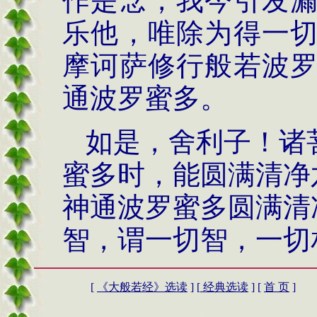
作是念，我今引发
乐他，唯除为得一
摩诃萨修行般若波
通波罗蜜多。
如是，舍利子！诸
蜜多时，能圆满清净
神通波罗蜜多圆满清
智，谓一切智，一切
[
《
大般若经》
选读
] [
经典选读
] [
首 页
]