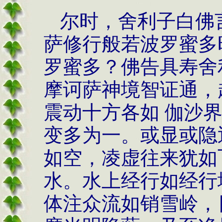
尔时，舍利子白佛
萨修行般若波罗蜜多
罗蜜多？佛告具寿舍
摩诃萨神境智证通，
震动十方各如 伽沙
变多为一。或显或隐
如空，凌虚往来犹如
水。水上经行如经行
体注众流如销雪岭，