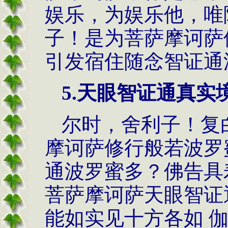
娱乐，为娱乐他，唯
子！是为菩萨摩诃萨
引发宿住随念智证通
5.
天眼智证通真实
尔时，舍利子！复
摩诃萨修行般若波罗
通波罗蜜多？佛告具
菩萨摩诃萨天眼智证
能如实见十方各如 