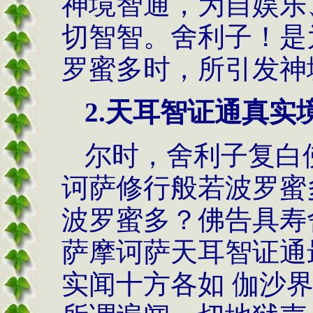
神境智通，为自娱乐
切智智。舍利子！是
罗蜜多时，所引发神
2.
天耳智证通真实
尔时，舍利子复白
诃萨修行般若波罗蜜
波罗蜜多？佛告具寿
萨摩诃萨天耳智证通
实闻十方各如 伽沙