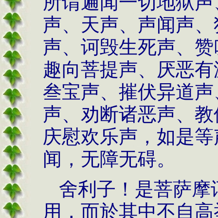
所谓遍闻一切地狱声
声、天声、声闻声、
声、诃毁生死声、赞
趣向菩提声、厌恶有
叁宝声、摧伏异道声
声、劝断诸恶声、教
庆慰欢乐声，如是等
闻，无障无碍。
舍利子！是菩萨摩
用，而於其中不自高