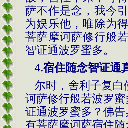
萨不作是念，我今
为娱乐他，唯除为
菩萨摩诃萨修行般
智证通波罗蜜多。
4.
宿住随念智证通
尔时，舍利子复白
诃萨修行般若波罗蜜
证通波罗蜜多？佛告
有菩萨摩诃萨宿住随