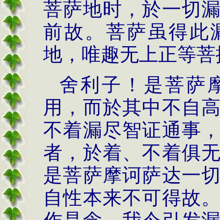
菩萨地时，於一切
前故。菩萨虽得此
地，唯趣无上正等菩
舍利子！是菩萨
用，而於其中不自
不着漏尽智证通事
者，於着、不着俱
是菩萨摩诃萨达一
自性本来不可得故