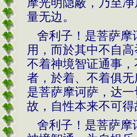
摩光明隐蔽，乃至净
量无边。
舍利子！是菩萨摩
用，而於其中不自高
不着神境智证通事，
者，於着、不着俱无
是菩萨摩诃萨，达一
故，自性本来不可得
舍利子！是菩萨摩