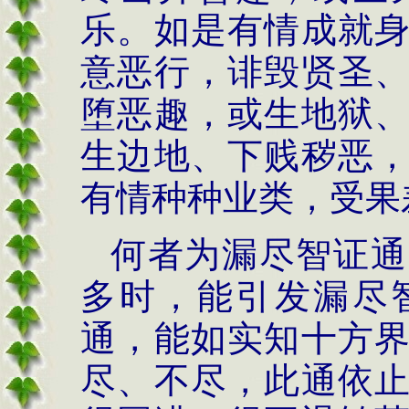
乐。如是有情成就
意恶行，诽毁贤圣
堕恶趣，或生地狱
生边地、下贱秽恶
有情种种业类，受果
何者为漏尽智证通
多时，能引发漏尽
通，能如实知十方
尽、不尽，此通依