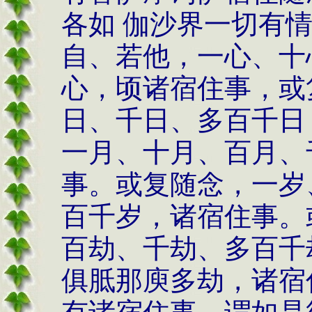
各如 伽沙界一切有
自、若他，一心、十
心，顷诸宿住事，或
日、千日、多百千日
一月、十月、百月、
事。或复随念，一岁
百千岁，诸宿住事。
百劫、千劫、多百千
俱胝那庾多劫，诸宿