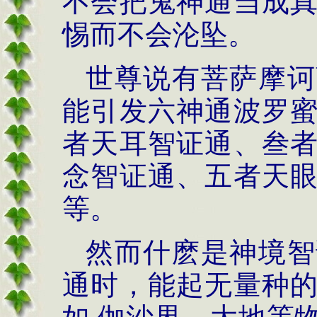
不会把鬼神通当成
惕而不会沦坠。
世尊说有菩萨摩诃
能引发六神通波罗
者天耳智证通、叁
念智证通、五者天
等。
然而什麽是神境智
通时，能起无量种