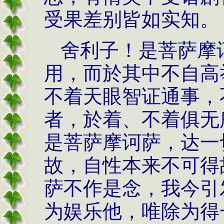
受果差别皆如实知。
舍利子！是菩萨摩
用，而於其中不自高
不着天眼智证通事，
者，於着、不着俱无
是菩萨摩诃萨，达一
故，自性本来不可得
萨不作是念，我今引
为娱乐他，唯除为得