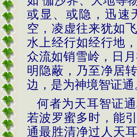
如 伽沙界、大地等
或显、或隐，迅速
空，凌虚往来犹如
水上经行如经行地
众流如销雪岭，日月
明隐蔽，乃至净居
边，是为神境智证通
何者为天耳智证通
若波罗蜜多时，能
通最胜清净过人天