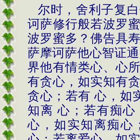
尔时，舍利子复白
诃萨修行般若波罗
波罗蜜多？佛告具
萨摩诃萨他心智证通
界他有情类心、心
有贪心，如实知有
贪心；若有 心，如
知离 心；若有痴
心，如实知离痴心
心；若离爱心，如