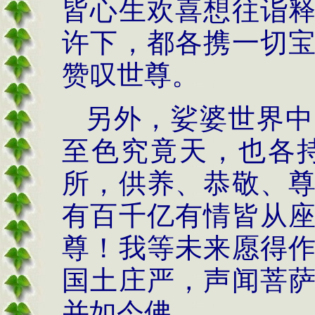
皆心生欢喜想往诣
许下，都各携一切
赞叹世尊。
另外，娑婆世界中
至色究竟天，也各
所，供养、恭敬、
有百千亿有情皆从
尊！我等未来愿得
国土庄严，声闻菩
并如今佛。