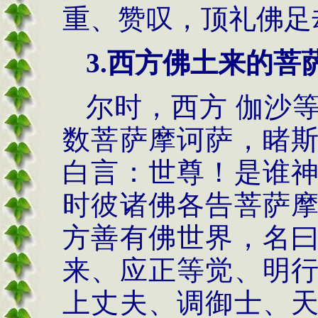
重、赞叹，顶礼佛足
3.
西方佛土来的菩
尔时，西方 伽沙
数菩萨摩诃萨，睹
白言：世尊！是谁
时彼诸佛各告菩萨
方善有佛世界，名
来、应正等觉、明
上丈夫、调御士、