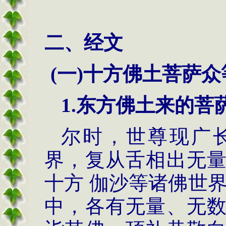
二、经文
(
一
)
十方佛土菩萨众
1.
东方佛土来的菩
尔时，世尊现广
界，复从舌相出无
十方 伽沙等诸佛世
中，各有无量、无