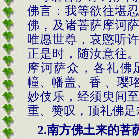
佛言：我等欲往堪
佛，及诸菩萨摩诃
唯愿世尊，哀愍听
正是时，随汝意往
摩诃萨众，各礼佛
幢、幡盖、香 、璎
妙伎乐，经须臾间
重、赞叹，顶礼佛足
2.
南方佛土来的菩