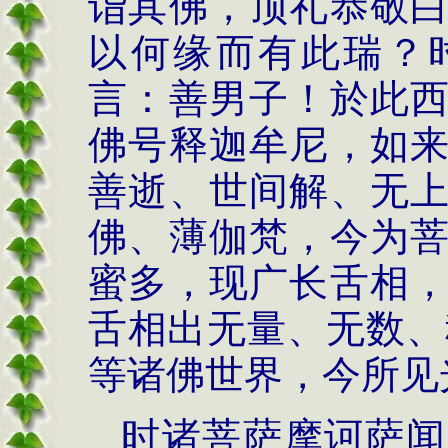
诣其佛，顶礼恭敬
以何缘而有此瑞？
言：善男子！於此
佛号释迦牟尼，如
善逝、世间解、无
佛、薄伽梵，今为
蜜多，现广长舌相
舌相出无量、无数、
等诸佛世界，今所见
时诸菩萨摩诃萨闻