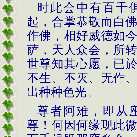
时此会中有百千
起，合掌恭敬而白
作佛，相好威德如
萨，天人众会，所
世尊知其心愿，已
不生、不灭、无作
出种种色光。
尊者阿难，即从
尊！何因何缘现此