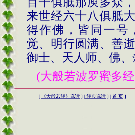
百千俱胝那庾多众
来世经六十八俱胝
得作佛，皆同一号
觉、明行圆满、善
御士、天人师、佛、
(
大般若波罗蜜多经
[
《
大般若经》
选读
] [
经典选读
] [
首 页
]