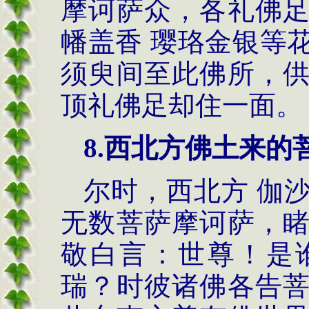
摩诃萨众，各礼佛
幡盖香 璎珞金银等
须臾间至此佛所，
顶礼佛足却住一面。
8.
西北方佛土来的
尔时，西北方 伽
无数菩萨摩诃萨，
敬白言：世尊！是
瑞？时彼诸佛各告