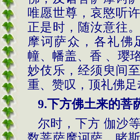
唯愿世尊，哀愍听
正是时，随汝意往
摩诃萨众，各礼佛
幢、幡盖、香 、璎
妙伎乐，经须臾间
重、赞叹，顶礼佛足
9.
下方佛土来的菩
尔时，下方 伽沙
数菩萨摩诃萨，睹