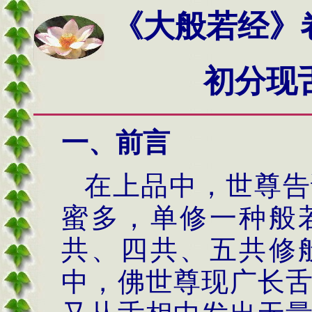
《大般若经》
初分
现
一、前言
在上品中，世尊告
蜜多，单修一种般
共、四共、五共修
中，佛世尊现广长