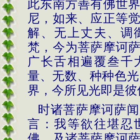
此东南方善有佛世
尼，如来、应正等
解、无上丈夫、调
梵，今为菩萨摩诃
广长舌相遍覆叁千
量、无数、种种色光
界，今所见光即是彼
时诸菩萨摩诃萨闻
言：我等欲往堪忍
佛，及诸菩萨摩诃