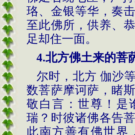
珞、金银等华，奏
至此佛所，供养、
足却住一面。
4.
北方佛土来的菩
尔时，北方 伽沙
数菩萨摩诃萨，睹
敬白言：世尊！是
瑞？时彼诸佛各告
此南方善有佛世界