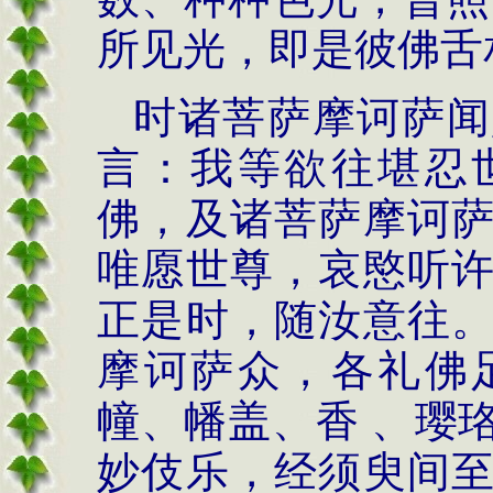
所见光，即是彼佛舌
时诸菩萨摩诃萨闻
言：我等欲往堪忍
佛，及诸菩萨摩诃
唯愿世尊，哀愍听
正是时，随汝意往
摩诃萨众，各礼佛
幢、幡盖、香 、璎
妙伎乐，经须臾间