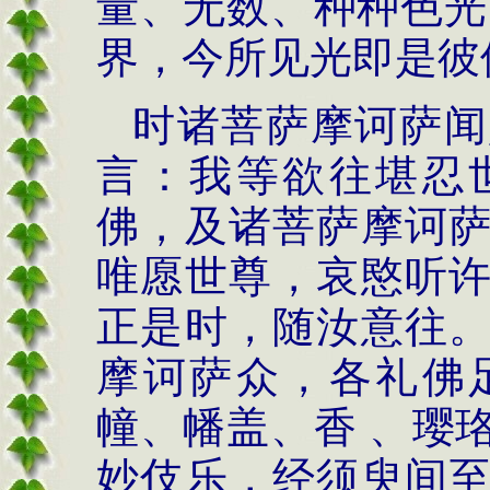
量、无数、种种色光
界，今所见光即是彼
时诸菩萨摩诃萨闻
言：我等欲往堪忍
佛，及诸菩萨摩诃
唯愿世尊，哀愍听
正是时，随汝意往
摩诃萨众，各礼佛
幢、幡盖、香 、璎
妙伎乐，经须臾间