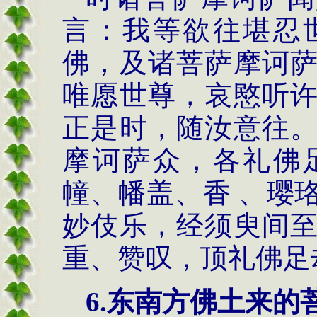
言：我等欲往堪忍
佛，及诸菩萨摩诃
唯愿世尊，哀愍听
正是时，随汝意往
摩诃萨众，各礼佛
幢、幡盖、香 、璎
妙伎乐，经须臾间
重、赞叹，顶礼佛足
6.
东南方佛土来的