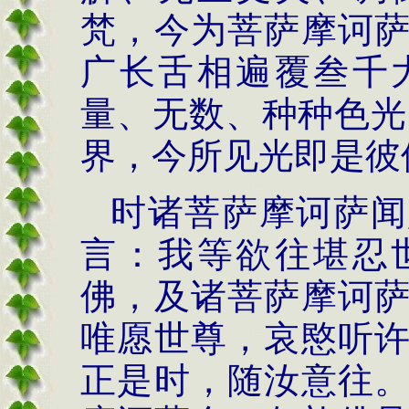
梵，今为菩萨摩诃
广长舌相遍覆叁千
量、无数、种种色光
界，今所见光即是彼
时诸菩萨摩诃萨闻
言：我等欲往堪忍
佛，及诸菩萨摩诃
唯愿世尊，哀愍听
正是时，随汝意往