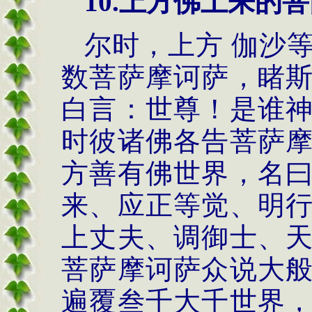
10.
上方佛土来的菩
尔时，上方 伽沙
数菩萨摩诃萨，睹
白言：世尊！是谁
时彼诸佛各告菩萨
方善有佛世界，名
来、应正等觉、明
上丈夫、调御士、
菩萨摩诃萨众说大
遍覆叁千大千世界