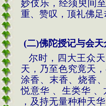
妙伎乐，经须臾间
重、赞叹，顶礼佛足
(
二
)
佛陀授记与会天
尔时，四大王众天
天，乃至色究竟天，
涂香、末香、烧香
悦意华 、生类华 
，及持无量种种天华