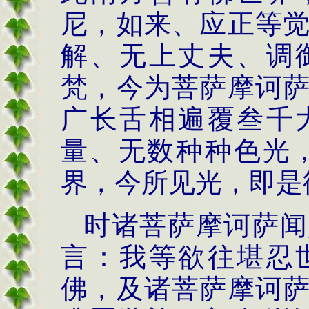
尼，如来、应正等
解、无上丈夫、调
梵，今为菩萨摩诃
广长舌相遍覆叁千
量、无数种种色光
界，今所见光，即是
时诸菩萨摩诃萨闻
言：我等欲往堪忍
佛，及诸菩萨摩诃