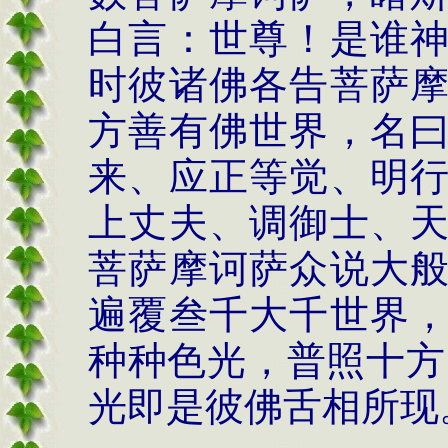
白言：世尊！是谁
时彼诸佛各告菩萨
方善有佛世界，名
来、应正等觉、明
上丈夫、调御士、
菩萨摩诃萨众说大
遍覆叁千大千世界
种种色光，普照十方
光即是彼佛舌相所现