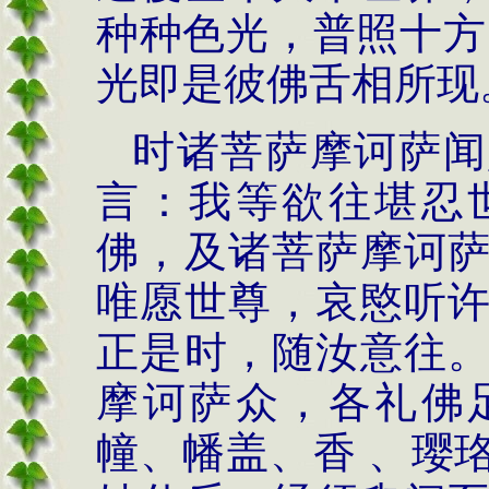
种种色光，普照十方
光即是彼佛舌相所现
时诸菩萨摩诃萨闻
言：我等欲往堪忍
佛，及诸菩萨摩诃
唯愿世尊，哀愍听
正是时，随汝意往
摩诃萨众，各礼佛
幢、幡盖、香 、璎