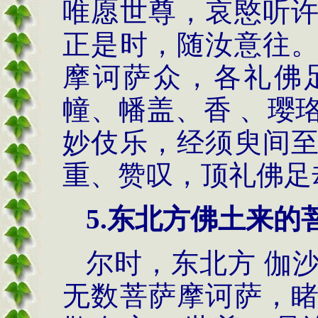
唯愿世尊，哀愍听
正是时，随汝意往
摩诃萨众，各礼佛
幢、幡盖、香 、璎
妙伎乐，经须臾间
重、赞叹，顶礼佛足
5.
东北方佛土来的
尔时，东北方 伽
无数菩萨摩诃萨，