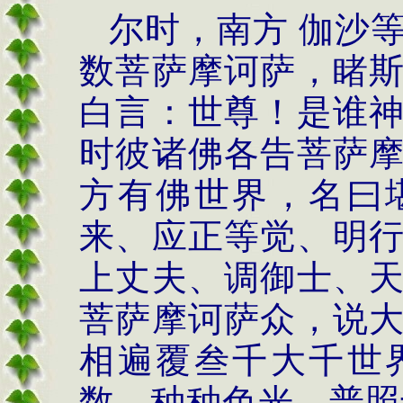
尔时，南方 伽沙
数菩萨摩诃萨，睹
白言：世尊！是谁
时彼诸佛各告菩萨
方有佛世界，名曰
来、应正等觉、明
上丈夫、调御士、
菩萨摩诃萨众，说
相遍覆叁千大千世
数、种种色光，普照