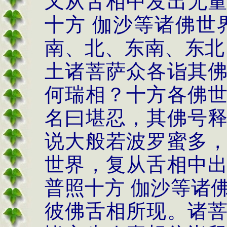
又从舌相中发出无
十方 伽沙等诸佛世
南、北、东南、东北
土诸菩萨众各诣其
何瑞相？十方各佛
名曰堪忍，其佛号
说大般若波罗蜜多
世界，复从舌相中
普照十方 伽沙等诸
彼佛舌相所现。诸