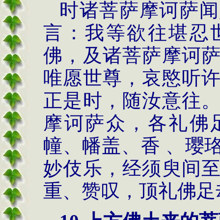
时诸菩萨摩诃萨闻
言：我等欲往堪忍
佛，及诸菩萨摩诃
唯愿世尊，哀愍听
正是时，随汝意往
摩诃萨众，各礼佛
幢、幡盖、香 、璎
妙伎乐，经须臾间
重、赞叹，顶礼佛足