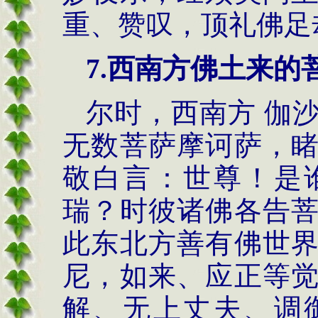
重、赞叹，顶礼佛足
7.
西南方佛土来的
尔时，西南方 伽
无数菩萨摩诃萨，
敬白言：世尊！是
瑞？时彼诸佛各告
此东北方善有佛世
尼，如来、应正等
解、无上丈夫、调