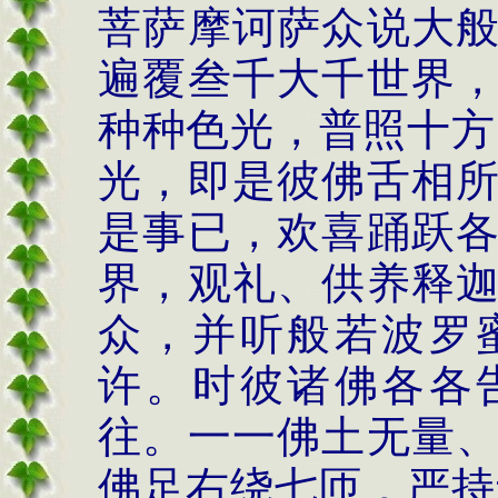
菩萨摩诃萨众说大
遍覆叁千大千世界
种种色光，普照十方
光，即是彼佛舌相
是事已，欢喜踊跃
界，观礼、供养释
众，并听般若波罗
许。时彼诸佛各各
往。一一佛土无量
佛足右绕七匝，严持