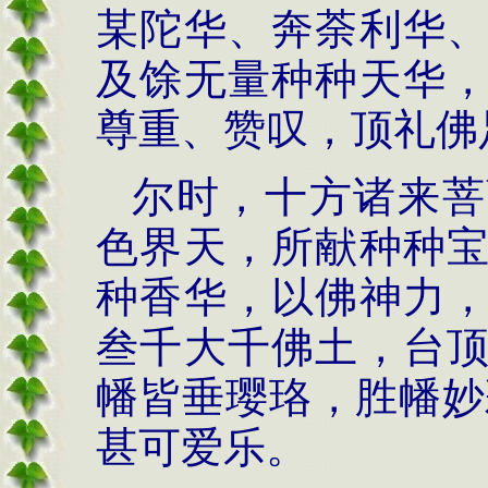
某陀华、奔荼利华
及馀无量种种天华
尊重、赞叹，顶礼佛
尔时，十方诸来菩
色界天，所献种种
种香华，以佛神力
叁千大千佛土，台
幡皆垂璎珞，胜幡妙
甚可爱乐。