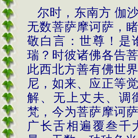
尔时，东南方 伽
无数菩萨摩诃萨，
敬白言：世尊！是
瑞？时彼诸佛各告
此西北方善有佛世
尼，如来、应正等
解、无上丈夫、调
梵，今为菩萨摩诃
广长舌相遍覆叁千