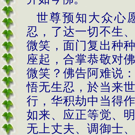
世尊预知大众心
忍，了达一切不生
微笑，面门复出种
座起，合掌恭敬对
微笑？佛告阿难说
悟无生忍，於当来
行，华积劫中当得
如来、应正等觉、
无上丈夫、调御士