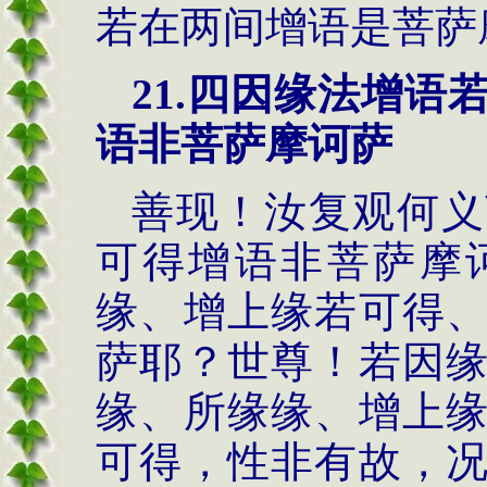
若在两间增语是菩萨
21.
四因缘法
增语
语非菩萨摩诃萨
善现！汝复观何义
可得增语非菩萨摩
缘、增上缘若可得
萨耶？世尊！若因
缘、所缘缘、增上
可得，性非有故，