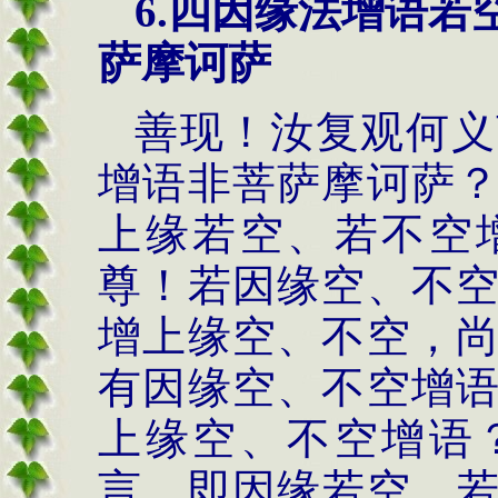
6.
四因缘法
增语若
萨摩诃萨
善现！汝复观何义
增语非菩萨摩诃萨
上缘若空、若不空
尊！若因缘空、不
增上缘空、不空，
有因缘空、不空增
上缘空、不空增语
言，即因缘若空、