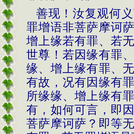
善现！汝复观何义
罪增语非菩萨摩诃
增上缘若有罪、若
世尊！若因缘有罪
缘、增上缘有罪、
有故，况有因缘有
所缘缘、增上缘有
有，如何可言，即
菩萨摩诃萨？即等