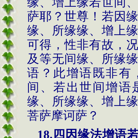
缘、增上缘若世间
萨耶？世尊！若因
缘、所缘缘、增上
可得，性非有故，
及等无间缘、所缘
语？此增语既非有
间、若出世间增语
缘、所缘缘、增上
菩萨摩诃萨？
18.
四因缘法
增语