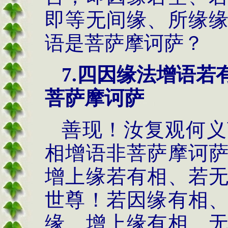
即等无间缘、所缘
语是菩萨摩诃萨？
7.
四因缘法
增语若
菩萨摩诃萨
善现！汝复观何义
相增语非菩萨摩诃
增上缘若有相、若
世尊！若因缘有相
缘、增上缘有相、