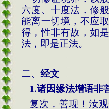
六度、十度法，修
能离一切境，不应
得，性非有故，如
法，即是正法。
二、
经文
1.
诸因缘法增语非
复次，善现！汝观