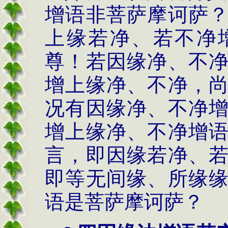
增语非菩萨摩诃萨
上缘若净、若不净
尊！若因缘净、不
增上缘净、不净，
况有因缘净、不净
增上缘净、不净增
言，即因缘若净、
即等无间缘、所缘
语是菩萨摩诃萨？