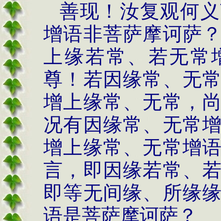
善现！汝复观何义
增语非菩萨摩诃萨
上缘若常、若无常
尊！若因缘常、无
增上缘常、无常，
况有因缘常、无常
增上缘常、无常增
言，即因缘若常、
即等无间缘、所缘
语是菩萨摩诃萨？