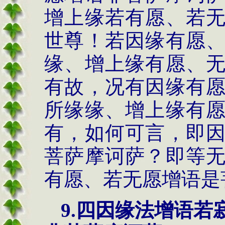
增上缘若有愿、若
世尊！若因缘有愿
缘、增上缘有愿、
有故，况有因缘有
所缘缘、增上缘有
有，如何可言，即
菩萨摩诃萨？即等
有愿、若无愿增语是
9.
四因缘法
增语若