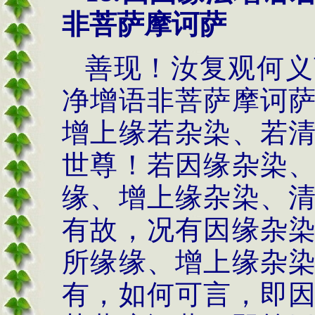
非菩萨摩诃萨
善现！汝复观何义
净增语非菩萨摩诃
增上缘若杂染、若
世尊！若因缘杂染
缘、增上缘杂染、
有故，况有因缘杂
所缘缘、增上缘杂
有，如何可言，即