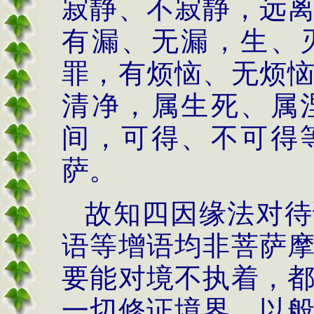
寂静、不寂静，远
有漏、无漏，生、
罪，有烦恼、无烦
清净，属生死、属
间，可得、不可得
萨。
故知四因缘法对待
语等增语均非菩萨
要能对境不执着，
一切修证境界，以