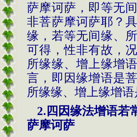
萨摩诃萨，即等无
非菩萨摩诃萨耶？
缘，若等无间缘、
可得，性非有故，
所缘缘、增上缘增
言，即因缘增语是
所缘缘、增上缘增语
2.
四因缘法
增语若
萨摩诃萨