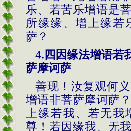
乐、若苦乐增语是
所缘缘、增上缘若
萨？
4.
四因缘法
增语若
萨摩诃萨
善现！汝复观何义
增语非菩萨摩诃萨
上缘若我、若无我
尊！若因缘我、无