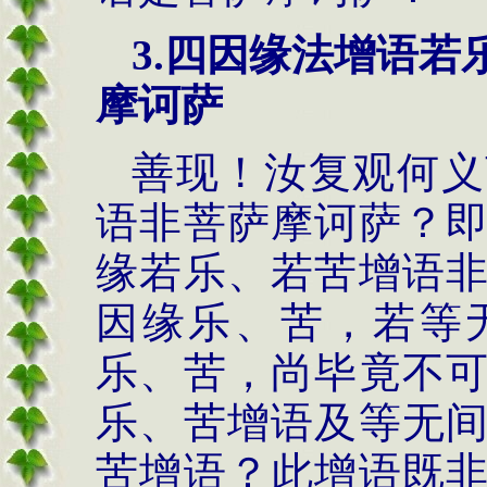
3.
四因缘法
增语若
摩诃萨
善
现！汝复观何义
语非菩萨摩诃萨？
缘若乐、若苦增语
因缘乐、苦，若等
乐、苦，尚毕竟不
乐、苦增语及等无
苦增语？此增语既