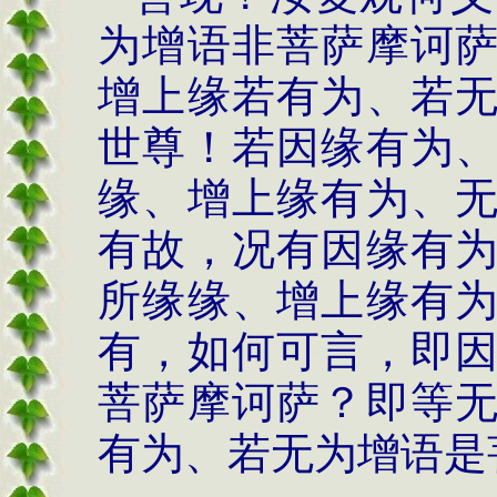
为增语非菩萨摩诃
增上缘若有为、若
世尊！若因缘有为
缘、增上缘有为、
有故，况有因缘有
所缘缘、增上缘有
有，如何可言，即
菩萨摩诃萨？即等
有为、若无为增语是