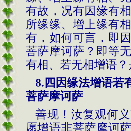
有故，况有因缘有
所缘缘、增上缘有
有，如何可言，即
菩萨摩诃萨？即等
有相、若无相增语？
8.
四因缘法
增语若
菩萨摩诃萨
善现！汝复观何义
愿增语非菩萨摩诃