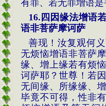
有罪、若无罪增语是
16.
四因缘法
增语
语非菩萨摩诃萨
善现！汝复观何义
无烦恼增语非菩萨
缘、增上缘若有烦
诃萨耶？世尊！若
无间缘、所缘缘、
毕竟不可得，性非