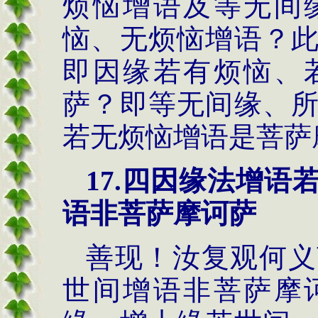
烦恼增语及等无间
恼、无烦恼增语？
即因缘若有烦恼、
萨？即等无间缘、
若无烦恼增语是菩萨
17.
四因缘法
增语
语非菩萨摩诃萨
善现！汝复观何义
世间增语非菩萨摩