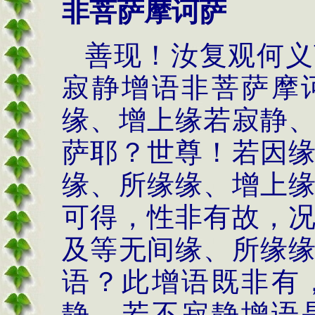
非菩萨摩诃萨
善现！汝复观何义
寂静增语非菩萨摩
缘、增上缘若寂静
萨耶？世尊！若因
缘、所缘缘、增上
可得，性非有故，
及等无间缘、所缘
语？此增语既非有
静、若不寂静增语