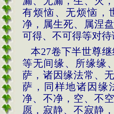
漏、无漏，生、灭
有烦恼、无烦恼，
净，属生死、属涅
可得、不可得等对待
本
27卷下半世尊
等无间缘、所缘缘
萨，诸因缘法常、
萨，同样地诸因缘
净
、不净，
空
、不
愿，寂静、不寂静