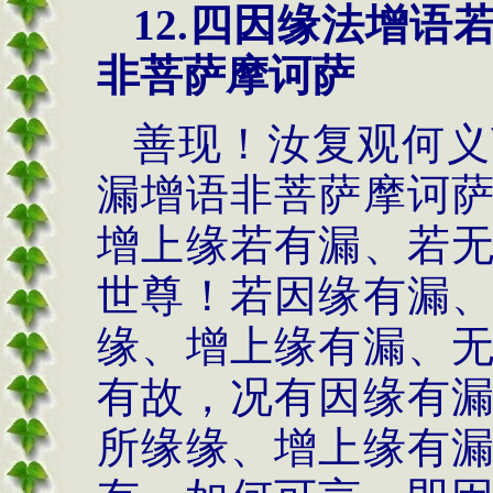
12.
四因缘法
增语
非菩萨摩诃萨
善现！汝复观何义
漏增语非菩萨摩诃
增上缘若有漏、若
世尊！若因缘有漏
缘、增上缘有漏、
有故，况有因缘有
所缘缘、增上缘有