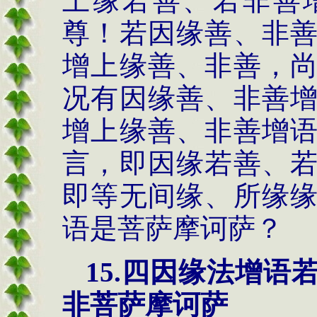
上缘若善、若非善
尊！若因缘善、非
增上缘善、非善，
况有因缘善、非善
增上缘善、非善增
言，即因缘若善、
即等无间缘、所缘
语是菩萨摩诃萨？
15.
四因缘法
增语
非菩萨摩诃萨