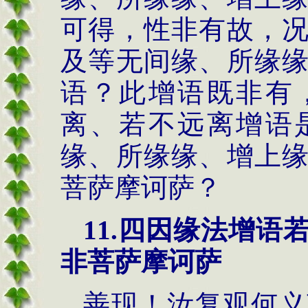
可得，性非有故，
及等无间缘、所缘
语？此增语既非有
离、若不远离增语
缘、所缘缘、增上
菩萨摩诃萨？
11.
四因缘法
增语
非菩萨摩诃萨
善现！汝复观何义