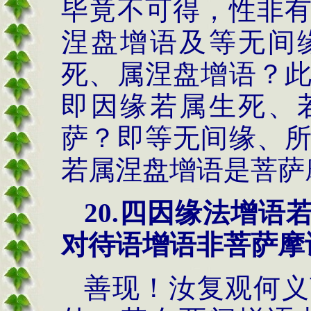
毕竟不可得，性非
涅盘增语及等无间
死、属涅盘增语？
即因缘若属生死、
萨？即等无间缘、
若属涅盘增语是菩萨
20.
四因缘法
增语
对待语增语非菩萨摩
善现！汝复观何义