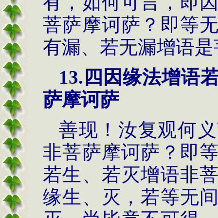
有，如何可言，即
菩萨摩诃萨？即等
有漏、若无漏增语是
13.
四因缘法
增语
萨摩诃萨
善现！汝复观何义
非菩萨摩诃萨？即
若生、若灭增语非
缘生、灭，若等无