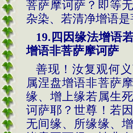
菩萨摩诃萨？即等
杂染、若清净增语是
19.
四因缘法
增语
增语非菩萨摩诃萨
善现！汝复观何义
属涅盘增语非菩萨
缘、增上缘若属生
诃萨耶？世尊！若
无间缘、所缘缘、