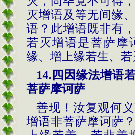
灭，尚毕竟不可得
灭增语及等无间缘
语？此增语既非有
若灭增语是菩萨摩
缘、增上缘若生、若
14.
四因缘法
增语
菩萨摩诃萨
善现！汝复观何义
增语非菩萨摩诃萨