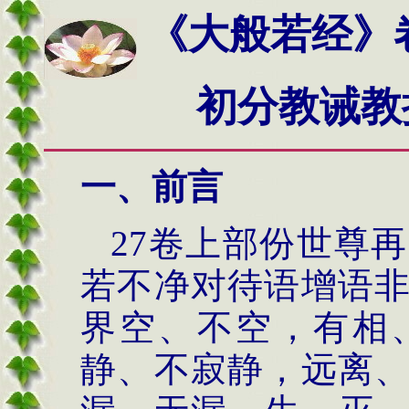
《大般若经》
初分教诫教
一、前言
27卷上部份世尊
若不净对待语增语
界空、不空，有相
静、不寂静，远离