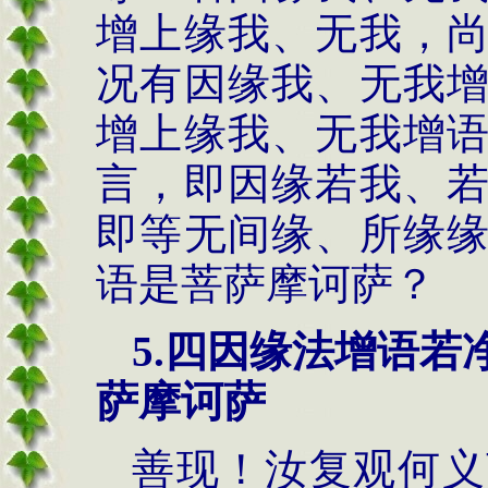
增上缘我、无我，
况有因缘我、无我
增上缘我、无我增
言，即因缘若我、
即等无间缘、所缘
语是菩萨摩诃萨？
5.
四因缘法
增语若
萨摩诃萨
善现！汝复观何义