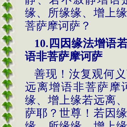
缘、所缘缘、增上
菩萨摩诃萨？
10.
四因缘法
增语
语非菩萨摩诃萨
善现！汝复观何义
远离增语非菩萨摩
缘、增上缘若远离
萨耶？世尊！若因
缘、所缘缘、增上