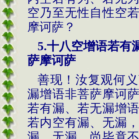
空乃至无性自性空
摩诃萨？
5.
十八空增语若有
萨摩诃萨
善现！汝复观何义
漏增语非菩萨摩诃
若有漏、若无漏增
若内空有漏、无漏
漏、无漏，尚毕竟