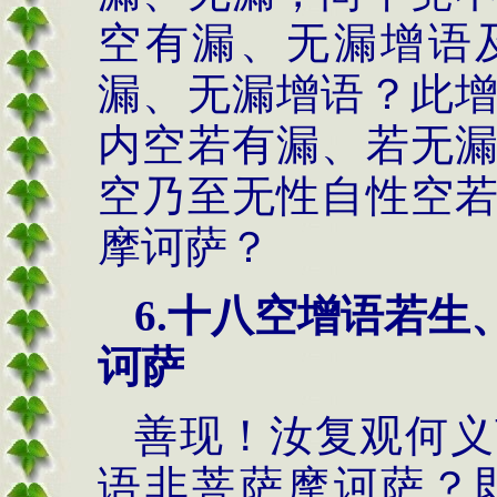
空有漏、无漏增语
漏、无漏增语？此
内空若有漏、若无
空乃至无性自性空
摩诃萨？
6.
十八空增语若生
诃萨
善现！汝复观何义
语非菩萨摩诃萨？