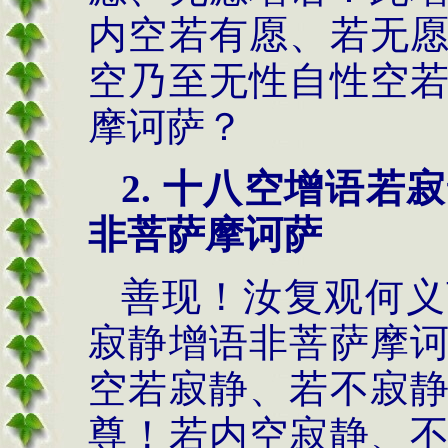
内空若有愿、若无
空乃至无性自性空
摩诃萨？
2.
十八空增语若寂
非菩萨摩诃萨
善现！汝复观何义
寂静增语非菩萨摩
空若寂静、若不寂
尊！若内空寂静、