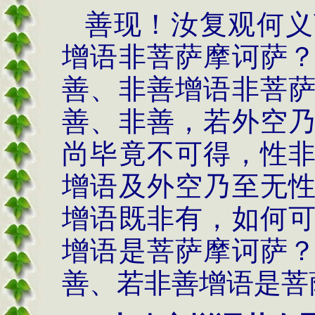
善现！汝复观何义
增语非菩萨摩诃萨
善、非善增语非菩
善、非善，若外空
尚毕竟不可得，性
增语及外空乃至无
增语既非有，如何
增语是菩萨摩诃萨
善、若非善增语是菩