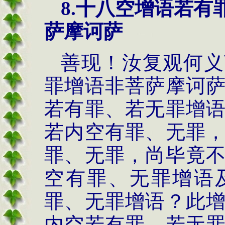
8.
十八空增语若有
萨摩诃萨
善现！汝复观何义
罪增语非菩萨摩诃
若有罪、若无罪增
若内空有罪、无罪
罪、无罪，尚毕竟
空有罪、无罪增语
罪、无罪增语？此
内空若有罪、若无