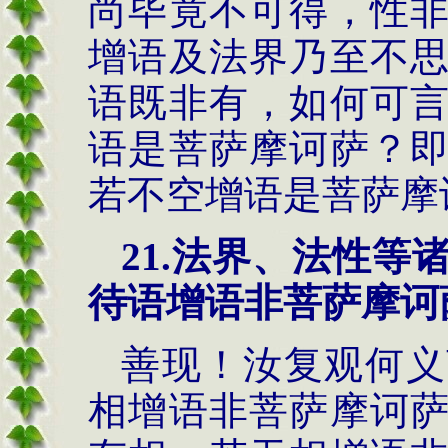
尚毕竟不可得，性
增语及法界乃至不
语既非有，如何可
语是菩萨摩诃萨？
若不空增语是菩萨摩
21.
法界、法性等
待语增语非菩萨摩诃
善现！汝复观何义
相增语非菩萨摩诃