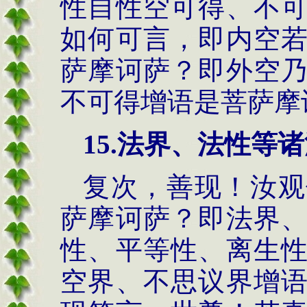
性自性空可得、不
如何可言，即内空
萨摩诃萨？即外空
不可得增语是菩萨摩
15.
法界、法性等诸
复次，善现！汝观
萨摩诃萨？即法界
性、平等性、离生
空界、不思议界增