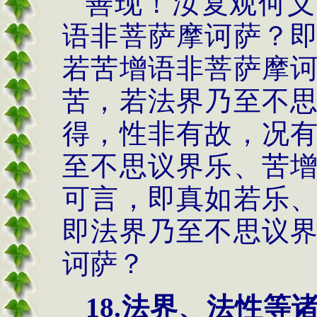
善现！汝复观何义
语非菩萨摩诃萨？
若苦增语非菩萨摩
苦，若法界乃至不
得，性非有故，况
至不思议界乐、苦
可言，即真如若乐
即法界乃至不思议
诃萨？
18.
法界、法性等