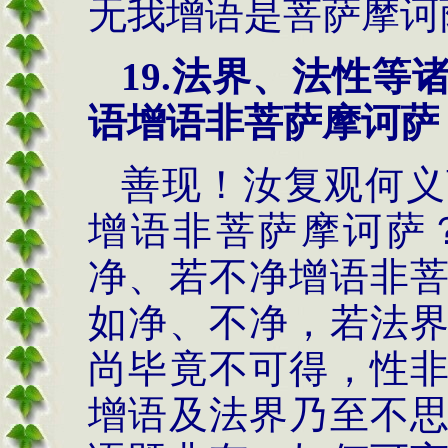
无我增语是菩萨摩诃
19.
法界、法性等
语增语非菩萨摩诃萨
善现！汝复观何义
增语非菩萨摩诃萨
净、若不净增语非
如净、不净，若法
尚毕竟不可得，性
增语及法界乃至不