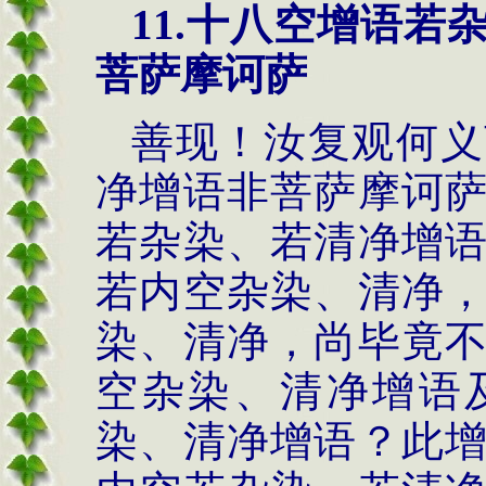
11.
十八空增语若
菩萨摩诃萨
善现！汝复观何义
净增语非菩萨摩诃
若杂染、若清净增
若内空杂染、清净
染、清净，尚毕竟
空杂染、清净增语
染、清净增语？此