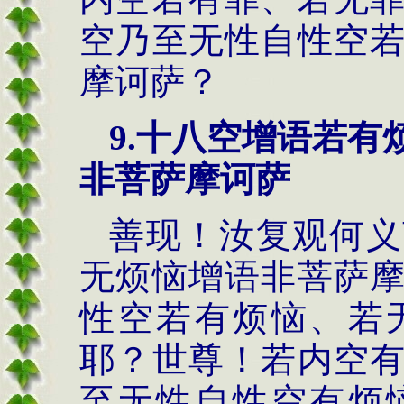
空乃至无性自性空
摩诃萨？
9.
十八空增语若有
非菩萨摩诃萨
善现！汝复观何义
无烦恼增语非菩萨
性空若有烦恼、若
耶？世尊！若内空
至无性自性空有烦