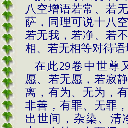
八空增语若常、若
萨，同理可说十八
若无我，若净、若
相、若无相等对待语
在此
29
卷中世尊
愿、若无愿，若寂
离，有为、无为，
非善，有罪、无罪
出世间，杂染、清