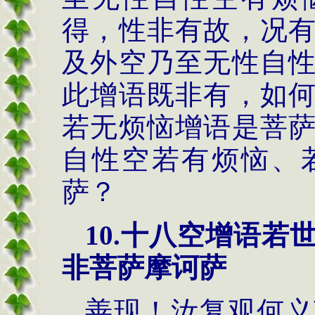
得，性非有故，况
及外空乃至无性自
此增语既非有，如
若无烦恼增语是菩
自性空若有烦恼、
萨？
10.
十八空增语若
非菩萨摩诃萨
善现！汝复观何义