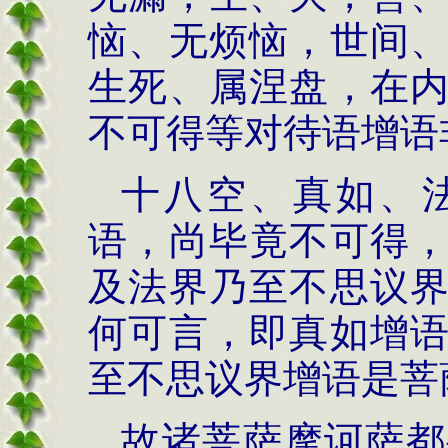
恼、无烦恼，世间
生死、属涅盘，在
不可得等对待语增语
十八空、真如、
语，尚毕竟不可得
及法界乃至不思议
何可言，即真如增
至不思议界增语是菩
故
诸菩萨摩诃萨都