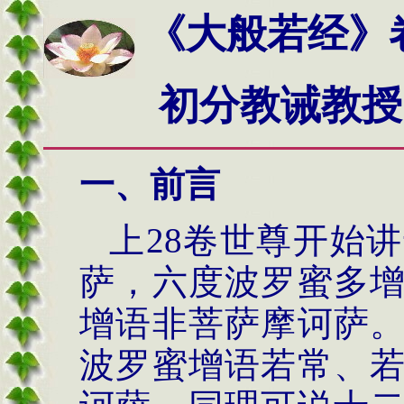
《大般若经》
初分教诫教授
一、前言
上
28卷世尊开始讲
萨，六度波罗蜜多
增语非菩萨摩诃萨
波罗蜜增语若常、