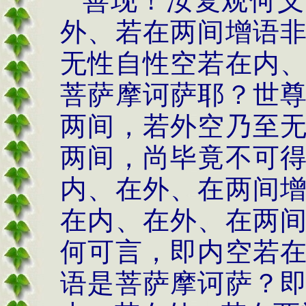
善现！汝复观何义
外、若在两间增语
无性自性空若在内
菩萨摩诃萨耶？世
两间，若外空乃至
两间，尚毕竟不可
内、在外、在两间
在内、在外、在两
何可言，即内空若
语是菩萨摩诃萨？