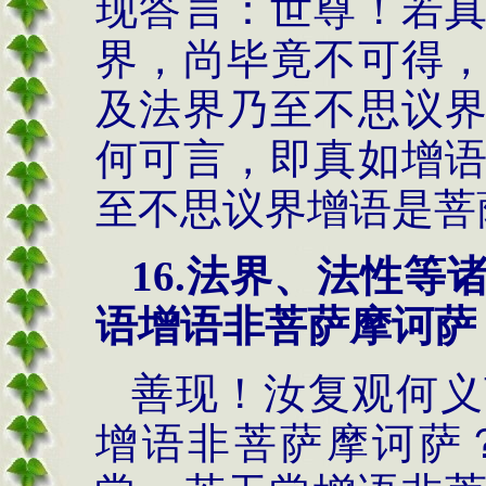
现答言：世尊！若
界，尚毕竟不可得
及法界乃至不思议
何可言，即真如增
至不思议界增语是菩
16.
法界、法性等
语增语非菩萨摩诃萨
善现！汝复观何义
增语非菩萨摩诃萨