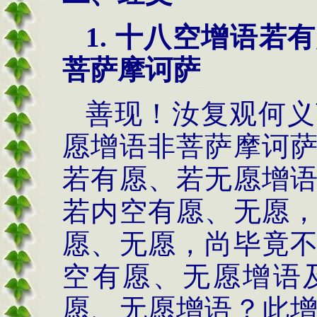
1.
十八空增语若有
菩萨摩诃萨
善现！汝复观何义
愿增语非菩萨摩诃
若有愿、若无愿增
若内空有愿、无愿
愿、无愿，尚毕竟
空有愿、无愿增语
愿、无愿增语？此