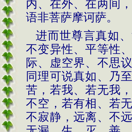
内、在外、在两间
语非菩萨摩诃萨。
进而世尊言真如、
不变异性、平等性
际、虚空界、不思
同理可说真如、乃
苦，若我、若无我
不空，若有相、若
不寂静，远离、不
无漏，生、灭，善