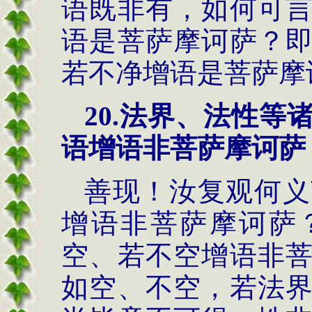
语既非有，如何可
语是菩萨摩诃萨？
若不净增语是菩萨摩
20.
法界、法性等
语增语非菩萨摩诃萨
善现！汝复观何义
增语非菩萨摩诃萨
空、若不空增语非
如空、不空，若法