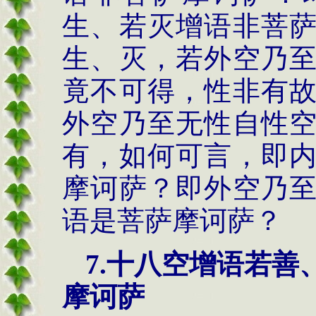
生、若灭增语非菩
生、灭，若外空乃
竟不可得，性非有
外空乃至无性自性
有，如何可言，即
摩诃萨？即外空乃
语是菩萨摩诃萨？
7.
十八空增语若善
摩诃萨