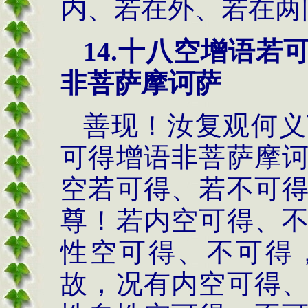
内、若在外、若在两
14.
十八空增语若
非菩萨摩诃萨
善现！汝复观何义
可得增语非菩萨摩
空若可得、若不可
尊！若内空可得、
性空可得、不可得
故，况有内空可得