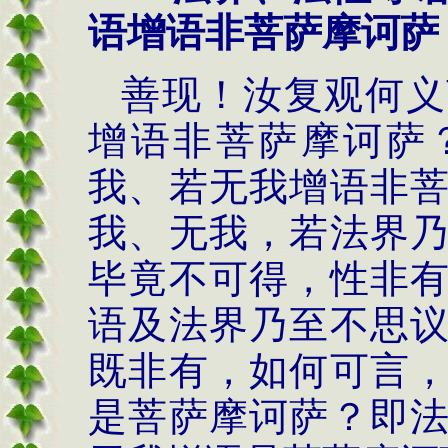
语增语非菩萨摩诃萨
善现！汝复观何义
增语非菩萨摩诃萨
我、若无我增语非
我、无我，若法界
毕竟不可得，性非
语及法界乃至不思
既非有，如何可言
是菩萨摩诃萨？即