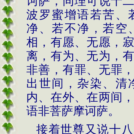
诃萨，同理可说十
波罗蜜增语若苦、
净、若不净，若空
相，
有愿、无愿，
离，有为、无为，
非善，有罪、无罪
出世间，杂染、清
内、在外、在两间
语非菩萨摩诃萨。
接着世尊又说十八