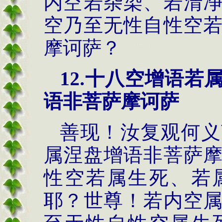
内空若杂染、若清
空乃至无性自性空
摩诃萨？
12.
十八空增语若
语非菩萨摩诃萨
善现！汝复观何义
属涅盘增语非菩萨
性空若属生死、若
耶？世尊！若内空