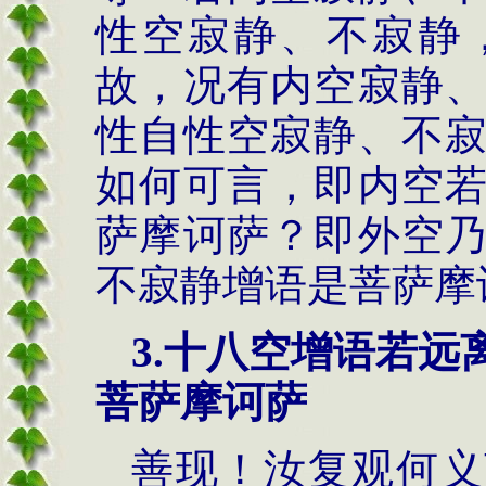
性空寂静、不寂静
故，况有内空寂静
性自性空寂静、不
如何可言，即内空
萨摩诃萨？即外空
不寂静增语是菩萨摩
3.
十八空增语若远
菩萨摩诃萨
善现！汝复观何义