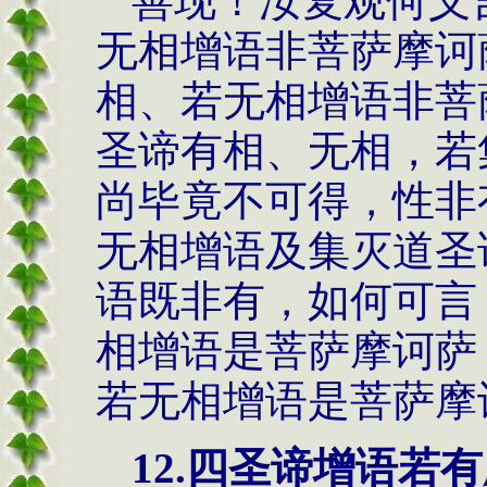
善现！汝复观何义
无相增语非菩萨摩诃
相、若无相增语非菩
圣谛有相、无相，若
尚毕竟不可得，性非
无相增语及集灭道圣
语既非有，如何可言
相增语是菩萨摩诃萨
若无相增语是菩萨摩
12.
四圣谛增语若有