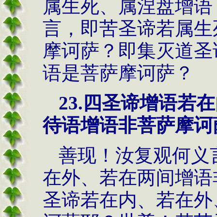
属生死、属涅盘增语
言，即苦圣谛若属生
摩诃萨？即集灭道圣
语是菩萨摩诃萨？
23.
四圣谛增语若在
待语增语非菩萨摩诃
善现！汝复观何义
在外、若在两间增语
圣谛若在内、若在外