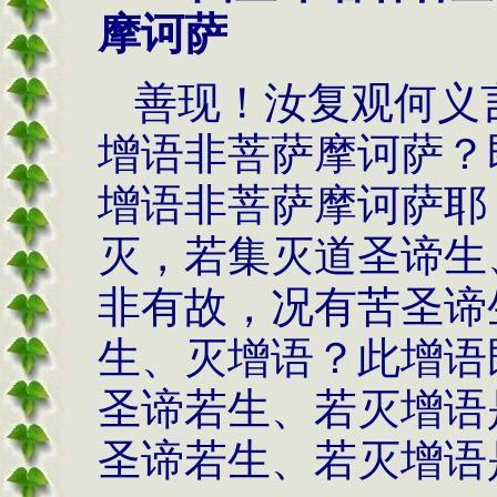
摩诃萨
善现！汝复观何义
增语非菩萨摩诃萨？
增语非菩萨摩诃萨耶
灭，若集灭道圣谛生
非有故，况有苦圣谛
生、灭增语？此增语
圣谛若生、若灭增语
圣谛若生、若灭增语