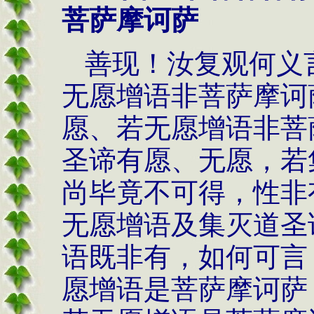
菩萨摩诃萨
善现！汝复观何义
无愿增语非菩萨摩诃
愿、若无愿增语非菩
圣谛有愿、无愿，若
尚毕竟不可得，性非
无愿增语及集灭道圣
语既非有，如何可言
愿增语是菩萨摩诃萨