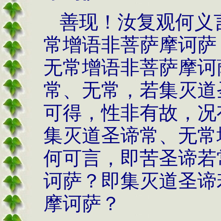
善现！汝复观何义
常增语非菩萨摩诃萨
无常增语非菩萨摩诃
常、无常，若集灭道
可得，性非有故，况
集灭道圣谛常、无常
何可言，即苦圣谛若
诃萨？即集灭道圣谛
摩诃萨？