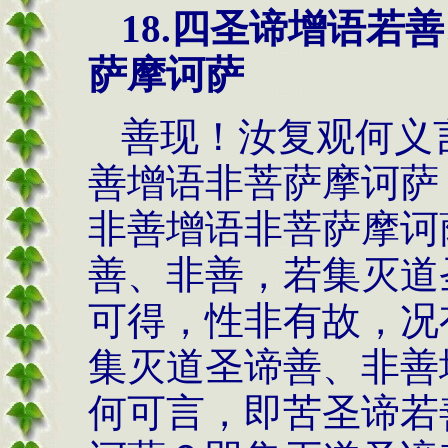
18.
四圣谛增语若
善
萨摩诃萨
善现！汝复观何义
善增语非菩萨摩诃萨
非善增语非菩萨摩诃
善、非善，若集灭道
可得，性非有故，况
集灭道圣谛善、非善
何可言，即苦圣谛若