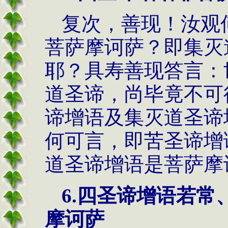
复次，善现！汝观
菩萨摩诃萨？即集灭
耶？具寿善现答言：
道圣谛，尚毕竟不可
谛增语及集灭道圣谛
何可言，即苦圣谛增
道圣谛增语是菩萨摩
6.
四圣谛增语若常
摩诃萨