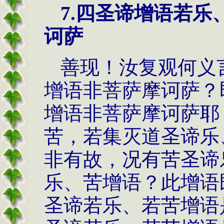
7.
四圣谛增语若乐
诃萨
善现！汝复观何义
增语非菩萨摩诃萨？
增语非菩萨摩诃萨耶
苦，若集灭道圣谛乐
非有故，况有苦圣谛
乐、苦增语？此增语
圣谛若乐、若苦增语