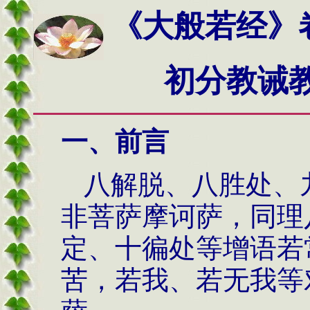
《大般若经》
初分教诫
一、前言
八解脱、八胜处、
非菩萨摩诃萨，同理
定、十徧处等增语若
苦，若我、若无我等