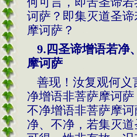
何可言，即苦圣谛若
诃萨？即集灭道圣谛
摩诃萨？
9.
四圣谛增语若净
摩诃萨
善现！汝复观何义
净增语非菩萨摩诃萨
不净增语非菩萨摩诃
净、不净，若集灭道