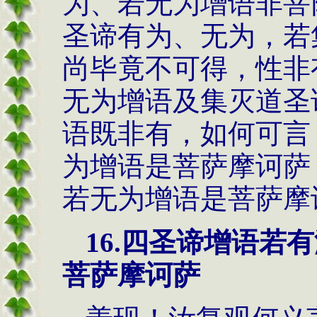
为、若无为增语非菩
圣谛有为、无为，若
尚毕竟不可得，性非
无为增语及集灭道圣
语既非有，如何可言
为增语是菩萨摩诃萨
若无为增语是菩萨摩
16.
四圣谛增语若有
菩萨摩诃萨