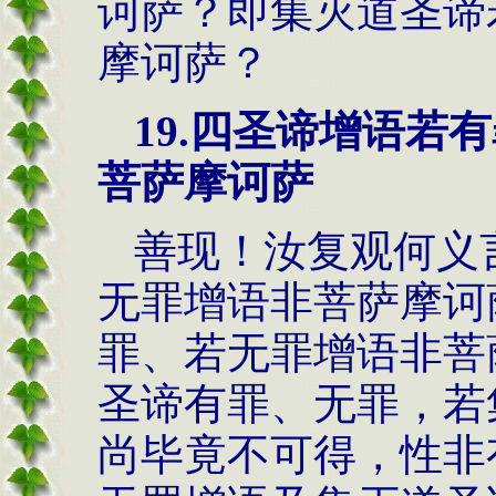
诃萨？即集灭道圣谛
摩诃萨？
19.
四圣谛增语若有
菩萨摩诃萨
善现！汝复观何义
无罪增语非菩萨摩诃
罪、若无罪增语非菩
圣谛有罪、无罪，若
尚毕竟不可得，性非