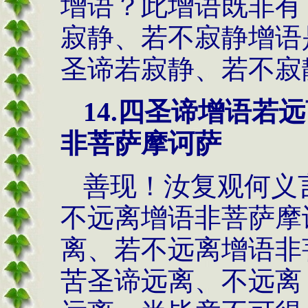
增语？此增语既非有
寂静、若不寂静增语
圣谛若寂静、若不寂
14.
四圣谛增语若远
非菩萨摩诃萨
善现！汝复观何义
不远离增语非菩萨摩
离、若不远离增语非
苦圣谛远离、不远离