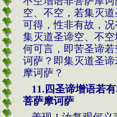
不空增语非菩萨摩诃
空、不空，若集灭道
可得，性非有故，况
集灭道圣谛空、不空
何可言，即苦圣谛若
诃萨？即集灭道圣谛
摩诃萨？
11.
四圣谛增语若有
菩萨摩诃萨