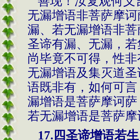
善现！汝复观何义
无漏增语非菩萨摩诃
漏、若无漏增语非菩
圣谛有漏、无漏，若
尚毕竟不可得，性非
无漏增语及集灭道圣
语既非有，如何可言
漏增语是菩萨摩诃萨
若无漏增语是菩萨摩
17.
四圣谛增语若生