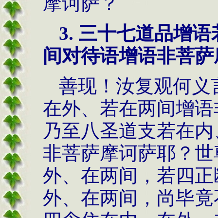
摩诃萨？
3.
三十七道品增语
间对待语增语非菩萨
善现！汝复观何义
在外、若在两间增语
乃至八圣道支若在内
非菩萨摩诃萨耶？世
外、在两间，若四正
外、在两间，尚毕竟