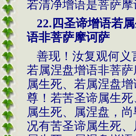
若清净增语是菩萨摩
22.
四圣谛增语若属
语非菩萨摩诃萨
善现！汝复观何义
若属涅盘增语非菩萨
属生死、若属涅盘增
尊！若苦圣谛属生死
属生死、属涅盘，尚
况有苦圣谛属生死、