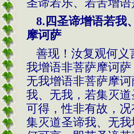
圣谛若乐、若苦增语
8.
四圣谛增语若我
摩诃萨
善现！汝复观何义
我增语非菩萨摩诃萨
无我增语非菩萨摩诃
我、无我，若集灭道
可得，性非有故，况
集灭道圣谛我、无我