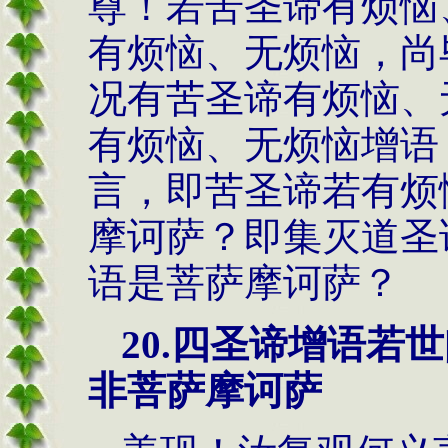
尊！若苦圣谛有烦恼
有烦恼、无烦恼，尚
况有苦圣谛有烦恼、
有烦恼、无烦恼增语
言，即苦圣谛若有烦
摩诃萨？即集灭道圣
语是菩萨摩诃萨？
20.
四圣谛增语若世
非菩萨摩诃萨