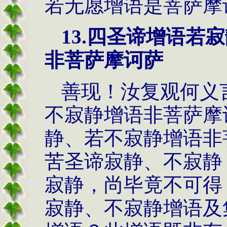
若无愿增语是菩萨摩
13.
四圣谛增语若寂
非菩萨摩诃萨
善现！汝复观何义
不寂静增语非菩萨摩
静、若不寂静增语非
苦圣谛寂静、不寂静
寂静，尚毕竟不可得
寂静、不寂静增语及