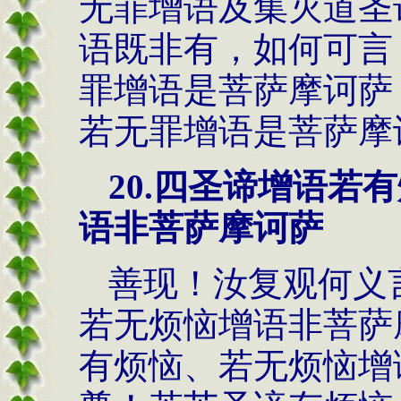
无罪增语及集灭道圣
语既非有，如何可言
罪增语是菩萨摩诃萨
若无罪增语是菩萨摩
20.
四圣谛增语若有
语非菩萨摩诃萨
善现！汝复观何义
若无烦恼增语非菩萨
有烦恼、若无烦恼增