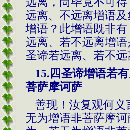
远离，尚毕竟不可得
远离、不远离增语及
增语？此增语既非有
远离、若不远离增语
圣谛若远离、若不远
15.
四圣谛增语若有
菩萨摩诃萨
善现！汝复观何义
无为增语非菩萨摩诃