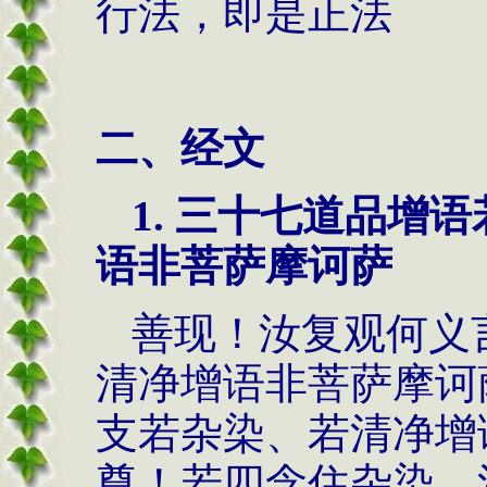
行法，即是正法
二、经文
1.
三十七道品增语
语非菩萨摩诃萨
善现！汝复观何义
清净增语非菩萨摩诃
支若杂染、若清净增
尊！若四念住杂染、