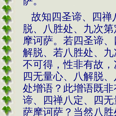
萨。
故知四圣谛、四禅
脱、八胜处、九次第
摩诃萨。若四圣谛、
解脱、若八胜处、九
不可得，性非有故，
四无量心、八解脱、
处增语？此增语既非
谛、四禅八定、四无
萨摩诃萨？当然八胜