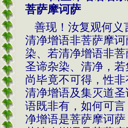
菩萨摩诃萨
善现！汝复观何义
清净增语非菩萨摩诃
染、若清净增语非菩
圣谛杂染、清净，若
尚毕竟不可得，性非
清净增语及集灭道圣
语既非有，如何可言
净增语是菩萨摩诃萨