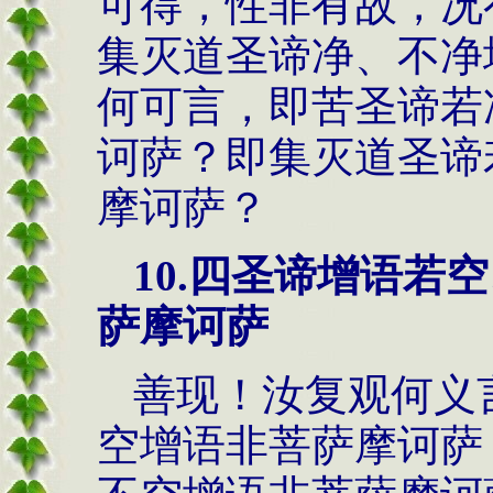
可得，性非有故，况
集灭道圣谛净、不净
何可言，即苦圣谛若
诃萨？即集灭道圣谛
摩诃萨？
10.
四圣谛增语若空
萨摩诃萨
善现！汝复观何义
空增语非菩萨摩诃萨