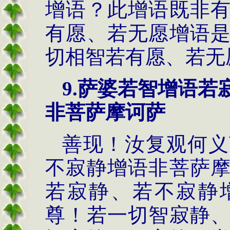
增语？此增语既非
有愿、若无愿增语
切相智若有愿、若无
9.萨婆若智增语
非菩萨摩诃萨
善现！汝复观何义
不寂静增语非菩萨
若寂静、若不寂静
尊！若一切智寂静