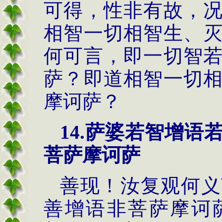
可得，性非有故，
相智一切相智生、
何可言，即一切智
萨？即道相智一切
摩诃萨？
14.萨婆若智增
菩萨摩诃萨
善现！汝复观何义
善增语非菩萨摩诃