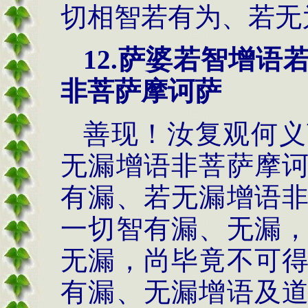
切相智若有为、若无
12.萨婆若智增
非菩萨摩诃萨
善现！汝复观何义
无漏增语非菩萨摩
有漏、若无漏增语
一切智有漏、无漏
无漏，尚毕竟不可
有漏、无漏增语及