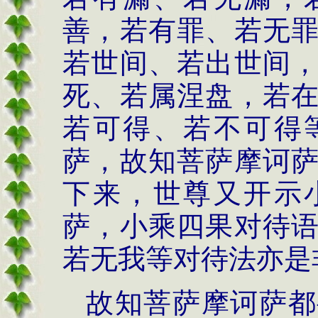
善，若有罪、若无
若世间、若出世间
死、若属涅盘，若
若可得、若不可得
萨，故知菩萨摩诃
下来，世尊又开示
萨，小乘四果对待
若无我等对待法亦是
故知菩萨摩诃萨都