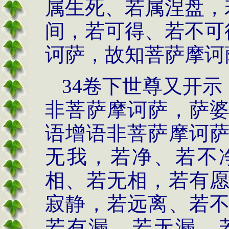
属生死、若属涅盘，
间，若可得、若不可
诃萨，故知菩萨摩诃
34卷下世尊又开示
非菩萨摩诃萨，萨
语增语非菩萨摩诃
无我，若净、若不
相、若无相，若有
寂静，若远离、若
若有漏、若无漏，