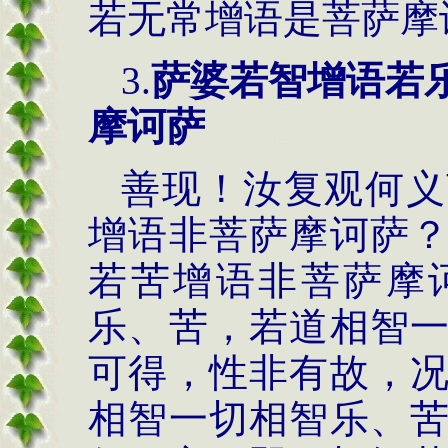
若无常增语是菩萨摩
3.
萨婆若智增语若
摩诃萨
善现！汝复观何义
增语非菩萨摩诃萨
若苦增语非菩萨摩
乐、苦，若道相智
可得，性非有故，
相智一切相智乐、