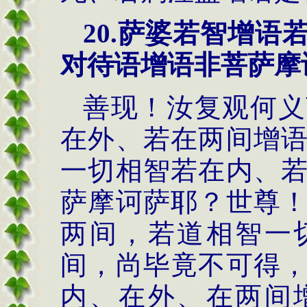
20.萨婆若智增
对待语增语非菩萨摩
善现！汝复观何义
在外、若在两间增
一切相智若在内、
萨摩诃萨耶？世尊
两间，若道相智一
间，尚毕竟不可得
内、在外、在两间