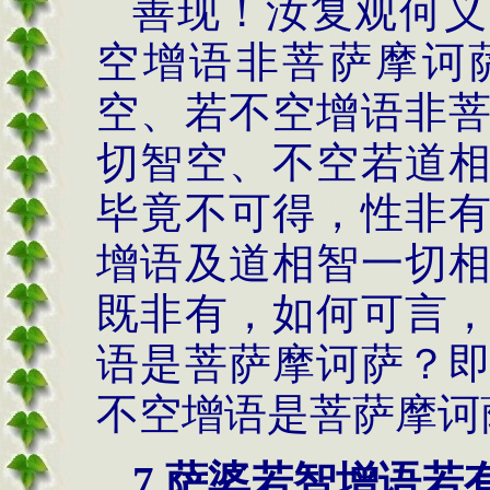
善现！汝复观何义
空增语非菩萨摩诃
空、若不空增语非
切智空、不空若道
毕竟不可得，性非
增语及道相智一切
既非有，如何可言
语是菩萨摩诃萨？
不空增语是菩萨摩诃
7.萨婆若智增语