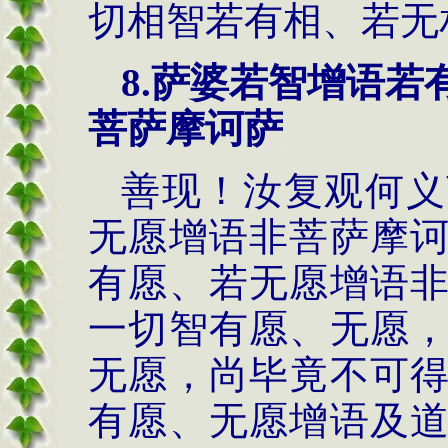
切相智若有相、若无
8.萨婆若智增语
菩萨摩诃萨
善现！汝复观何义
无愿增语非菩萨摩
有愿、若无愿增语
一切智有愿、无愿
无愿，尚毕竟不可
有愿、无愿增语及