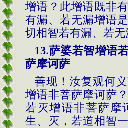
增语？此增语既非
有漏、若无漏增语
切相智若有漏、若无
13.萨婆若智增
萨摩诃萨
善现！汝复观何义
增语非菩萨摩诃萨
若灭增语非菩萨摩
生、灭，若道相智