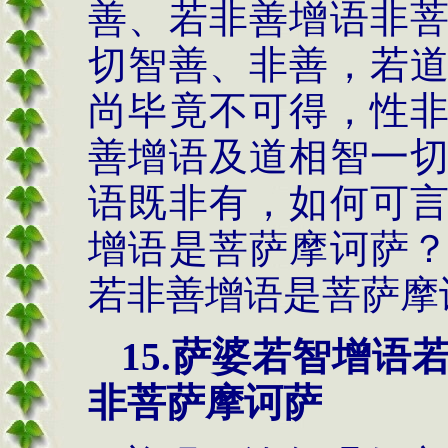
善、若非善增语非
切智善、非善，若
尚毕竟不可得，性
善增语及道相智一
语既非有，如何可
增语是菩萨摩诃萨
若非善增语是菩萨摩
15.萨婆若智增
非菩萨摩诃萨