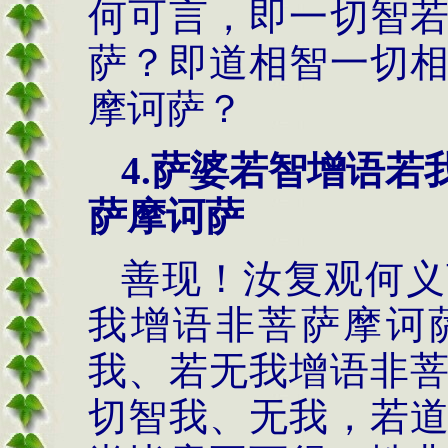
何可言，即一切智
萨？即道相智一切
摩诃萨？
4.萨婆若智增语
萨摩诃萨
善现！汝复观何义
我增语非菩萨摩诃
我、若无我增语非
切智我、无我，若