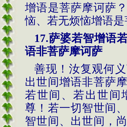
增语是菩萨摩诃萨
恼、若无烦恼增语是
17.萨婆若智增
语非菩萨摩诃萨
善现！汝复观何义
出世间增语非菩萨
若世间、若出世间
尊！若一切智世间
智世间、出世间，