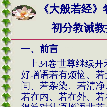
《大般若经》
初分教诫教
一、前言
上34卷世尊继续
好增语若有烦恼、若
间、若杂染、若清净
若在内、若在外、若