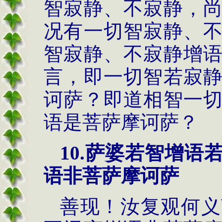
智寂静、不寂静，
况有一切智寂静、
智寂静、不寂静增
言，即一切智若寂
诃萨？即道相智一
语是菩萨摩诃萨？
10.萨婆若智增
语非菩萨摩诃萨
善现！汝复观何义