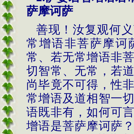
萨摩诃萨
善现！汝复观何义
常增语非菩萨摩诃
常、若无常增语非
切智常、无常，若
尚毕竟不可得，性
常增语及道相智一
语既非有，如何可
增语是菩萨摩诃萨