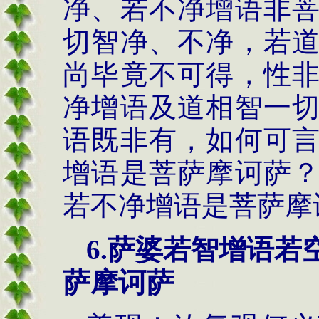
净、若不净增语非
切智净、不净，若
尚毕竟不可得，性
净增语及道相智一
语既非有，如何可
增语是菩萨摩诃萨
若不净增语是菩萨摩
6.萨婆若智增语
萨摩诃萨