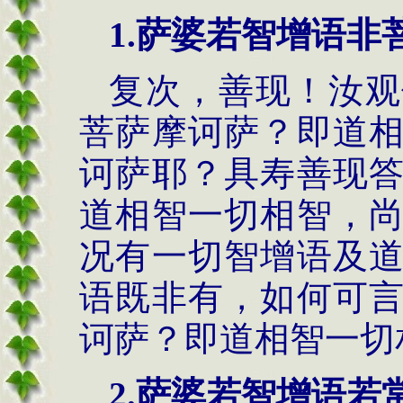
1.萨婆若智增语非
复次，善现！汝观
菩萨摩诃萨？即道
诃萨耶？具寿善现
道相智一切相智，
况有一切智增语及
语既非有，如何可
诃萨？即道相智一切
2.萨婆若智增语