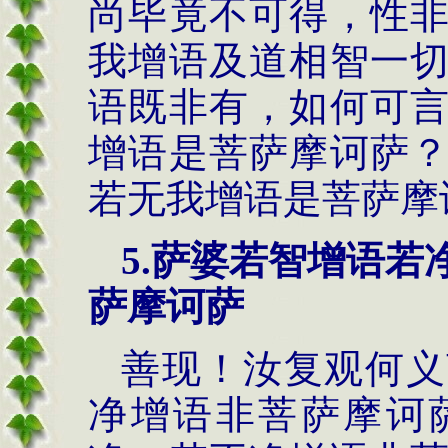
尚毕竟不可得，性
我增语及道相智一
语既非有，如何可
增语是菩萨摩诃萨
若无我增语是菩萨摩
5.萨婆若智增语
萨摩诃萨
善现！汝复观何义
净增语非菩萨摩诃