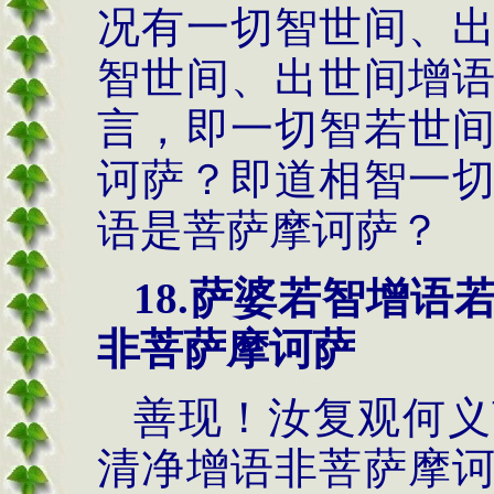
况有一切智世间、
智世间、出世间增
言，即一切智若世
诃萨？即道相智一
语是菩萨摩诃萨？
18.萨婆若智增
非菩萨摩诃萨
善现！汝复观何义
清净增语非菩萨摩