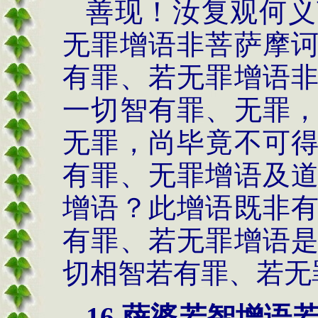
善现！汝复观何义
无罪增语非菩萨摩
有罪、若无罪增语
一切智有罪、无罪
无罪，尚毕竟不可
有罪、无罪增语及
增语？此增语既非
有罪、若无罪增语
切相智若有罪、若无
16.萨婆若智增