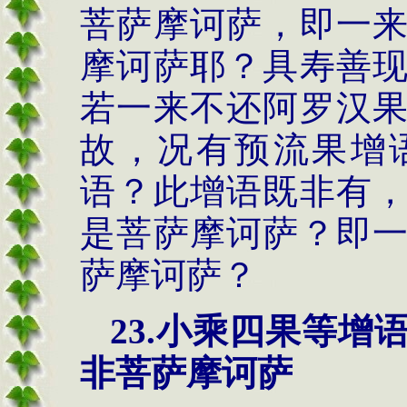
菩萨摩诃萨，即一
摩诃萨耶？具寿善
若一来不还阿罗汉
故，况有预流果增
语？此增语既非有
是菩萨摩诃萨？即
萨摩诃萨？
23.小乘四果等
非菩萨摩诃萨