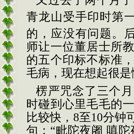
青龙山受手印时第
的，应没有问题。
师让一位董居士所
的五个印标不标准
毛病，现在想起很是
楞严咒念了三个月
时碰到心里毛毛的
比较快，
8
至
10
分钟
句：
“
毗陀夜阇
嗔陀