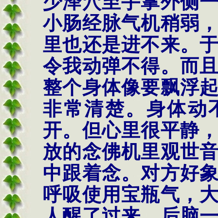
少泽穴至手掌外侧
小肠经脉气机稍弱
里也还是进不来。
令我动弹不得。而
整个身体像要飘浮
非常清楚。身体动
开。但心里很平静
放的念佛机里观世
中跟着念。对方好
呼吸使用宝瓶气，
人醒了过来，后脑