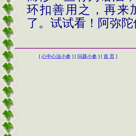
环扣善用之，再来
了。试试看！阿弥陀
[
心中心法小参
] [
问题小参
] [
首 页
]