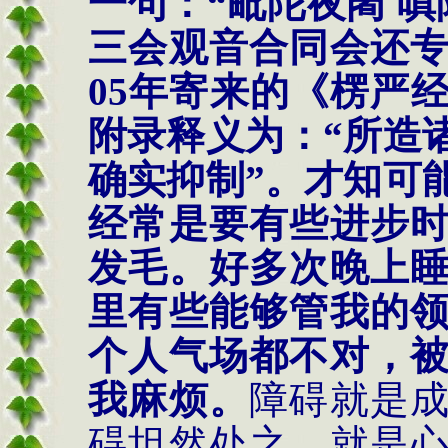
一句：
“
毗陀夜阇
嗔
三会观音合同会还
05
年寄来的《楞严
附录释义为：
“
所造
确实抑制
”
。才知可
经常是要有些进步
发毛。好多次晚上
里有些能够管我的
个人气场都不对，
我麻烦。
障碍就是
碍坦然处之，就是