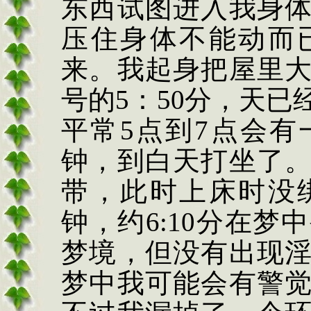
东西试图进入我身
压住身体不能动而
来。我起身把屋里
号的
5
：
50
分，天已
平常
5
点到
7
点会有
钟，到白天打坐了
带，此时上床时没
钟，约
6:10
分在梦中
梦境，但没有出现
梦中我可能会有警