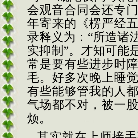
会观音合同会还专
年寄来的《楞严经
录释义为：
“
所造诸
实抑制
”
。才知可能
常是要有些进步时
毛。好多次晚上睡
有些能够管我的人
气场都不对，被一
烦。
其实就在上师接手