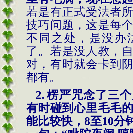
若是有正式受法者
技巧问题，这是每
不同之处，是没办
了。若是没人教，
对，有时就会卡到
都有。
2.
楞严咒念了三个
有时碰到心里毛毛
能比较快，
8
至
10
分