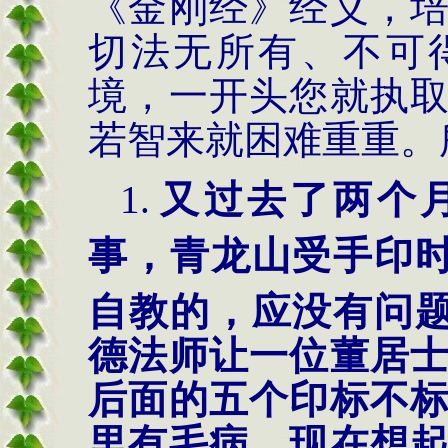
《金刚经》经义，
切法无所有、不可
境，一开头您就执
若智来就困难重重。
1.
又过去了两个
事，青龙山受手印
自教的，应没有问
德法师让一位董居
后面的五个印标不
里有毛病，现在想