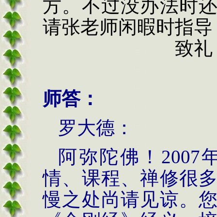
方。不过没办法时
请张老师闲暇时指导
致礼
师答：
罗大德：
阿弥陀佛！
2007
情、课程、禅修很
慢之处尚请见谅。