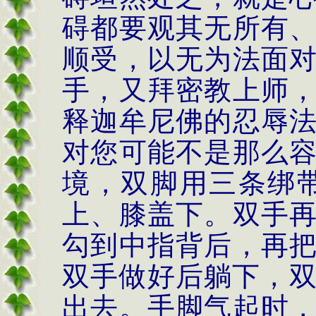
碍都要观其无所有
顺受，以无为法面
手，又拜密教上师
释迦牟尼佛的忍辱
对您可能不是那么
境，双脚用三条绑
上、膝盖下。双手
勾到中指背后，再
双手做好后躺下，
出去。手脚气起时