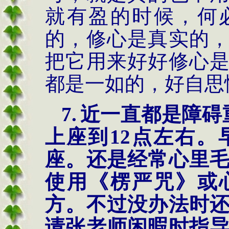
就有盈的时候，何
的，修心是真实的
把它用来好好修心
都是一如的，好自思
7
.
近一直都是障碍
上座到
12
点左右。
座。还是经常心里
使用《楞严咒》或
方。不过没办法时
请张老师闲暇时指