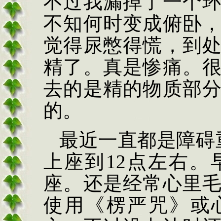
不过我漏掉了一个
不知何时变成俯卧
觉得尿憋得慌，到
精了。真是惨痛。
去的是精的物质部
的。
最近一直都是障碍
上座到
12
点左右。
座。还是经常心里
使用《楞严咒》或