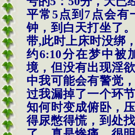
号的
5
：
50
分，天已
平常
5
点到
7
点会有
钟，到白天打坐了
带
,
此时上床时没绑
约
6:10
分在梦中被
境，但没有出现淫
中我可能会有警觉
过我漏掉了一个环
知何时变成俯卧，
得尿憋得慌，到处
了。真是惨痛。很