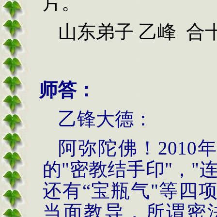
片。
山东弟子 乙峰 合
师答：
乙锋大德：
阿弥陀佛！
2010
的"密教结手印"，"
还有“宝瓶气"等四
当面教导，所谓密