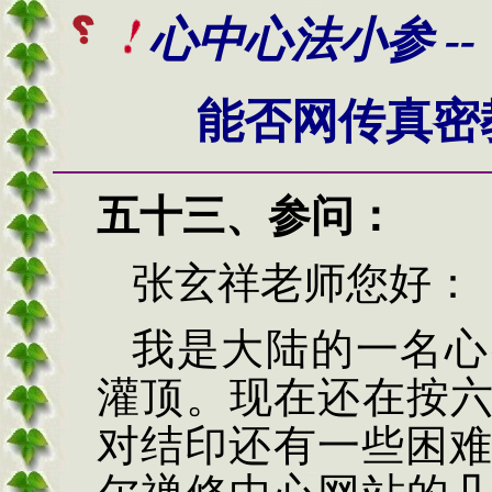
心
中心法小参 --
能否网传真密
五十三、
参问：
张玄祥老师您好：
我是大陆的一名心
灌顶。现在还在按
对结印还有一些困