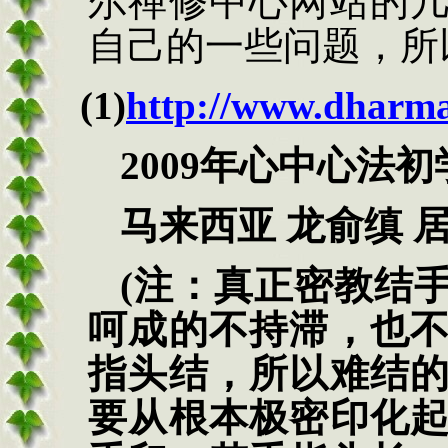
尔禅修中心网站的
自己的一些问题，所
(1)
http://www.dharm
2009年心中心法初学
马来西亚 龙俞缜 
(注：真正密教结
呵成的不持滞，也
指头结，所以难结
要从根本极密印化