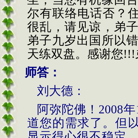
尔有联络电话否？
很乱，请见谅，弟
弟子九岁出国所以
天练
双盘。
感谢您
!!!
师答：
刘大德：
阿弥陀佛！
2008
年
道您的需求了。但
显示得心很不稳定