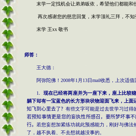
末学一定找机会让弟弟皈依，希望他们都能和
再次感谢您的慈悲回复，末学顶礼三拜，不知
末学 王
xx
敬书
师答：
王大德：
阿弥陀佛！
2008
年
1
月
13
日
mail
收悉，上次适值
1.
现在已经将两座并为一座下来，座上比较
躺下却有一宝蓝色的长方形块状物迎面飞来，上面
知飞到心里去了？
有些文字可能是过去世学习过得
若预知事情更是您的妄执性所感召，要所梦坏事不
行。
若您妄想加紧练功就此预感能力，刚好与佛法
了，越不执着、不去想就越没事的。