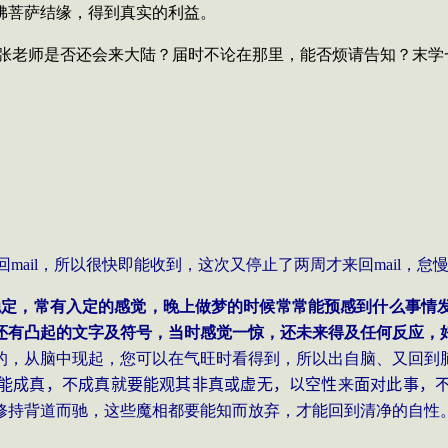
佛菩萨结缘，得到真实的利益。
张老师是否还会来大陆？届时不论在那里，能否烦请告知？末学
回
mail
，所以很快即能收到，这次又停止了两周才来回
mail
，怠
稳定，常有入定的感觉，晚上做梦的时候常常能预感到什么事情
还有凸起的文字及符号，当时感觉一惊，还未来得及任何反应，
的，从脑中现起，您可以在气旺时看得到，所以出自脑、又回到
能成真，不成真就要能观其非真或虚无，以空性
来
面对此事，
修持背道而驰，这些魔相都要能知而放弃，才能回到清净的自性