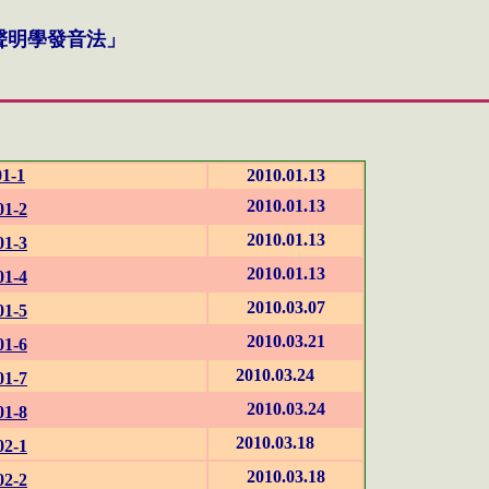
m)聲明學發音法」
-1
2010.01.13
2010.01.13
1-2
2010.01.13
1-3
2010.01.13
1-4
2010.03.07
1-5
2010.03.21
1-6
2010.03.24
1-7
2010.03.24
1-8
2010.03.18
2-1
2010.03.18
2-2