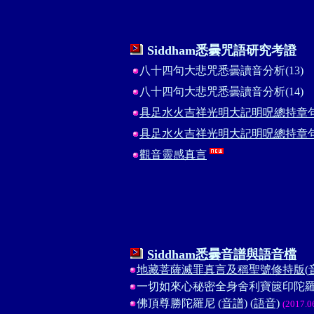
Siddham
悉曇咒語研究考證
八十四句大悲咒悉曇讀音分析(13)
八十四句大悲咒悉曇讀音分析(14)
具足水火吉祥光明大記明呪總持章句介
具足水火吉祥光明大記明呪總持章句介
觀音靈感真言
Siddham
悉曇
音譜與語音檔
地藏菩薩滅罪真言及稱聖號修持版(
一切如來心秘密全身舍利寶篋印陀
佛頂尊勝陀羅尼
(音譜)
(語音)
(2017.