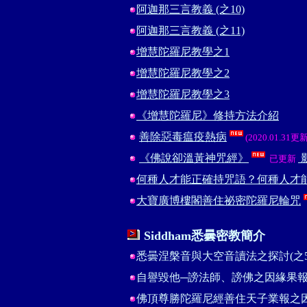
阿迦那三言教義 (之10)
阿迦那三言教義 (之11)
增慧陀羅尼教學之1
增慧陀羅尼教學之2
增慧陀羅尼教學之3
《增慧陀羅尼》修持方法介紹
善除惡毒瘟疫熱病
(2020.01.31更新
《佛說卻溫黃神咒經》
已更新
何種人才能正確持咒語？何種人才
大寶廣博樓閣善住祕密陀羅尼輪咒
Siddham悉曇
密教簡介
悉曇涅槃音與大空音讀法之探討(之5
自譽毀他─謗法師、謗佛之因緣果報
佛頂尊勝陀羅尼經善住天子業報之