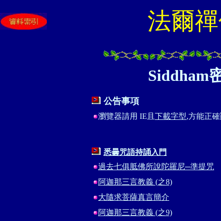
法爾禪
Siddh
公告事項
瀏覽器請用 IE且
下載字型
,方能正
悉曇咒語持誦入門
過去七俱胝佛所說陀羅尼─準提咒
阿迦那三言教義 (之8)
大隨求菩薩真言簡介
阿迦那三言教義 (之9)