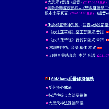
大悲咒
(音譜)
(語音)
(2017.06.11更新)
善除惡毒瘟疫熱病--《聖救度佛母
根本十字真言)
(語音
(2020.04.06更新)
佛說卻瘟黃神咒經
(語音--佛說卻
《
妙法蓮華經》藥王菩薩咒 音譜
《妙法蓮華經》普賢菩薩咒 音譜
求聰明神咒
音譜
稱佛
本咒
31觀音靈感真言
本咒
音譜
(2021.0
Siddham
悉曇
修持儀軌
受菩提心戒儀
持誦準提真言法要彙集
大黑天神法課誦簡儀