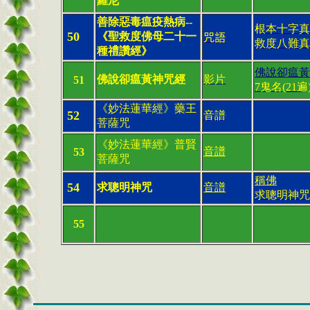
羅尼
善除惡毒瘟疫熱病--
根本十字真
50
《聖救度佛母二十一
咒語
救度八難真
種禮讚經》
佛說卻瘟黃
佛說卻瘟黃神咒經
影片
51
7鬼名(21遍
《妙法蓮華經》藥王
52
音譜
菩薩咒
《妙法蓮華經》普賢
音譜
53
菩薩咒
稱佛
54
求聰明神咒
音譜
求聰明神咒
55