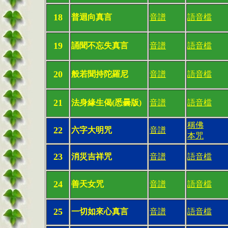
18
普迴向真言
音譜
語音檔
19
誦聞不忘失真言
音譜
語音檔
20
般若聞持陀羅尼
音譜
語音檔
21
法身緣生偈(悉曇版)
音譜
語音檔
稱佛
22
六字大明咒
音譜
本咒
23
消災吉祥咒
音譜
語音檔
24
善天女咒
音譜
語音檔
25
一切如來心真言
音譜
語音檔