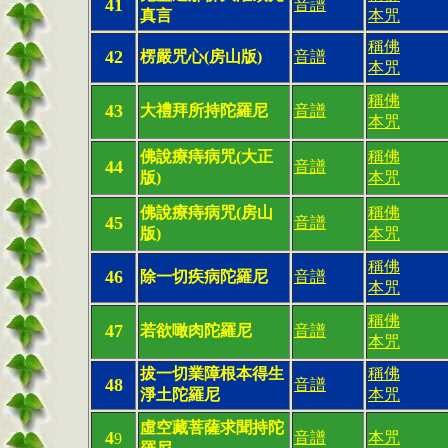
41
音譜
真言
本咒
稱佛
42
楞嚴咒心(房山版)
音譜
本咒
稱佛
43
大禮拜所持陀羅尼
音譜
本咒
佛說療痔病咒(大正
稱佛
44
音譜
版)
本咒
佛說療痔病咒(房山
稱佛
45
音譜
版)
本咒
稱佛
46
除一切疾病陀羅尼
音譜
本咒
稱佛
47
若欲噉肉陀羅尼
音譜
本咒
拔一切業障根本得生
稱佛
48
音譜
淨土陀羅尼
本咒
虛空藏菩薩求聞持陀
4
音譜
本咒
9