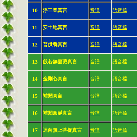
10
淨三業真言
音譜
語音檔
11
安土地真言
音譜
語音檔
12
普供養真言
音譜
語音檔
13
般若無盡藏真言
音譜
語音檔
14
金剛心真言
音譜
語音檔
15
補闕真言
音譜
語音檔
16
補闕圓滿真言
音譜
語音檔
17
迴向無上菩提真言
音譜
語音檔