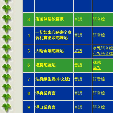
3
佛頂尊勝陀羅尼
音譜
語音檔
一切如來心秘密全身
4
音譜
語音檔
舍利寶篋印陀羅尼
身咒語音檔
5
大輪金剛陀羅尼
咒譜
心咒語音檔
稱佛
6
增慧陀羅尼
音譜
本咒
7
法身緣生偈(中文版)
音譜
語音檔
8
淨身業真言
音譜
語音檔
9
淨口業真言
音譜
語音檔