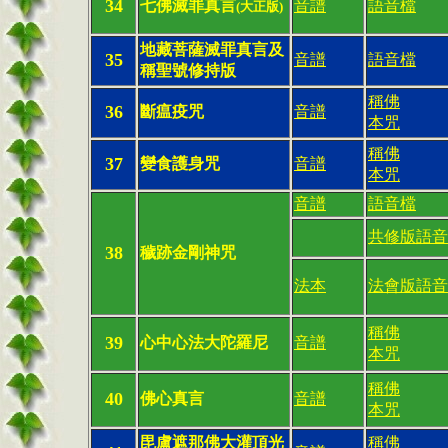
34
七佛滅罪真言
音譜
語音檔
(大正版)
地藏菩薩滅罪真言及
35
音譜
語音檔
稱聖號修持版
稱佛
36
斷瘟疫咒
音譜
本咒
稱佛
37
變食護身咒
音譜
本咒
音譜
語音檔
共修版語音
38
穢跡金剛神咒
法本
法會版語音
稱佛
39
心中心法大陀羅尼
音譜
本咒
稱佛
40
佛心真言
音譜
本咒
毘盧遮那佛大灌頂光
稱佛