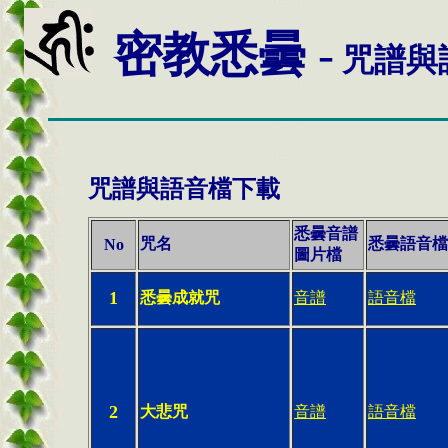
密教悉曇
-
咒譜與
咒譜與語音檔下載
悉曇音譜
咒名
悉曇語音檔
No
圖片檔
1
悉曇成就咒
音譜
語音檔
2
大悲咒
音譜
語音檔