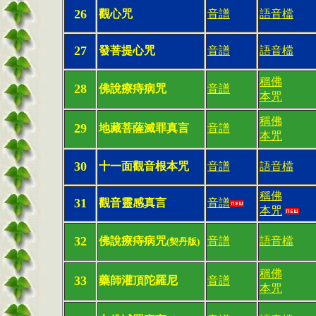
26
觀心咒
音譜
語音檔
27
發菩提心咒
音譜
語音檔
稱佛
28
佛說療痔病咒
音譜
本咒
稱佛
29
地藏菩薩滅罪真言
音譜
本咒
30
十一面觀音根本咒
音譜
語音檔
稱佛
31
觀音靈感真言
音譜
本咒
32
佛說療痔病咒
音譜
語音檔
(契丹版)
稱佛
33
藥師灌頂陀羅尼
音譜
本咒