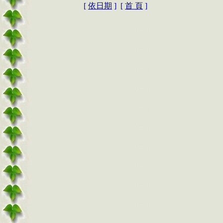
[
依日期
] [
首 頁
]