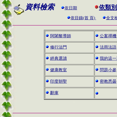
資料檢索
依類別
依日期
依目錄(首 頁)
全文
阿闍黎導師
公案禪機
修行法門
法雨法語
經典選讀
我的這一
健康教室
問題小參
印度朝聖
密教悉曇
辭庫