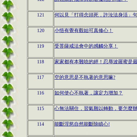
121
何以見「打得念頭死，許汝法身活」
120
小悟有覺有觀始可真修心！
119
受菩薩戒法會中的感觸分享！
118
家家都有本難唸的經！忍辱波羅蜜是
117
空的意思是不執著的意思嘛?
116
如何使心不執著，讓定力增加？
115
心無法關住，習氣難以轉動，要怎麼
114
能斷淫慾自然能斷除瞋心!