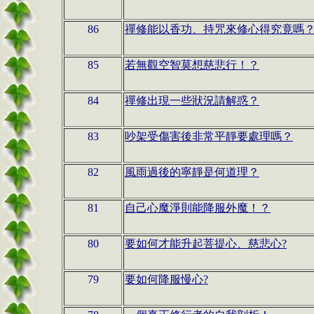
86
禪修能以香功、持咒來修心得究竟嗎
85
若無觀空智莫想慈悲行！？
84
禪修出現一些狀況請解惑？
83
吵架受傷害後非常平靜要處理嗎？
82
風雨過後的寧靜是何道理？
81
自己心魔淨則能降服外魔！？
80
要如何才能升起菩提心、慈悲心?
79
要如何降服慢心?