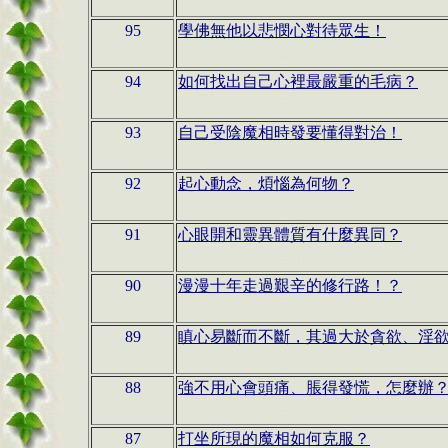
95
學佛無他以悲憫心對待眾生！
94
如何找出自己心裡最嚴重的毛病？
93
自己受陰魔相時發要懂得對治！
92
起心動念，煩惱為何物？
91
心眼開和靈異體質有什麼異同？
90
漫漫十年走過艱辛的修行路！？
89
瞋心易斷而不斷，其過大於貪欲、淫
88
強不用心會頭痛、脹得發慌，怎麼辦
87
打坐所現的魔相如何克服？