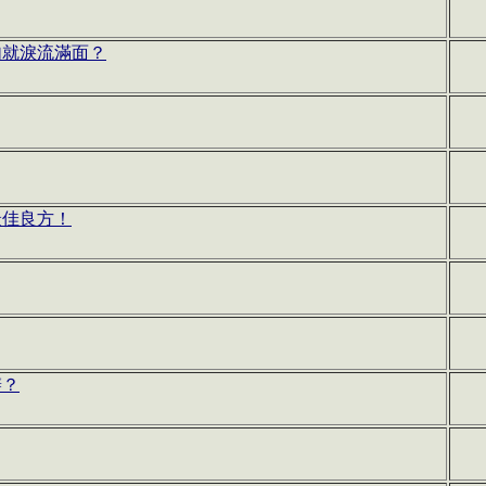
句就淚流滿面？
最佳良方！
辦？