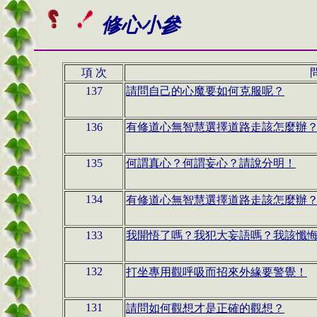
修心小參
項 次
137
請問自己的心魔要如何克服呢？
136
有修道心無智慧選擇道路走該怎麼辦
135
何謂真心？何謂妄心？請說分明！
有修道心無智慧選擇道路走該怎麼辦
134
133
我開悟了嗎？我犯大妄語嗎？我該懺
打坐專用觀呼吸而招來外緣要警覺！
132
請問如何觀想才是正確的觀想？
131