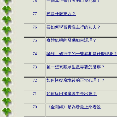
78
一個真正修行者的自我剖析！
77
禪是什麼東西？
76
要如何學習真性主行的功夫？
75
身體氣機的發動如何調理？
74
誦經、修行中的一些異相是什麼現象
73
被一些異類眾生戲弄要怎麼辦？
72
如何恢復魔境後的正常心理！？
71
如何從困擾魔境中走出來？
70
《金剛經》是為發最上乘者說！