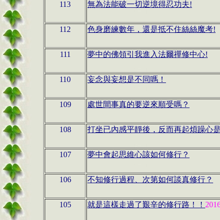
113
無為法能破一切逆境得忍功夫!
112
色身磨練數年，還是抵不住絲絲魔考!
111
夢中的佛領引我進入法爾禪修中心!
110
妄念與妄想是不同嗎！
109
處世間事真的要逆來順受嗎？
108
打坐已內感平靜後，反而再起煩躁心
107
夢中會起思維心該如何修行？
106
不知修行過程、次第如何談真修行？
105
就是這樣走過了艱辛的修行路！！
201