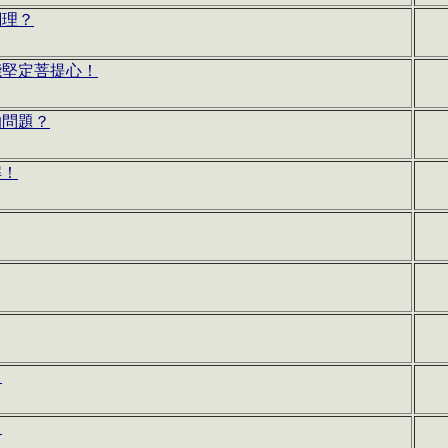
調理？
能堅定菩提心！
的問題？
解！
？
？