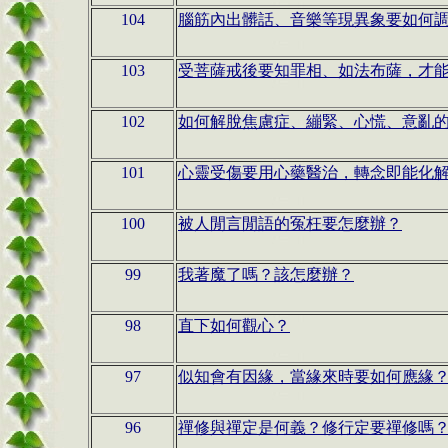
104
腦筋內出髒話、音樂等現異象要如何
103
受菩薩戒後要知罪相、如法布薩，才
102
如何解脫焦慮症、繃緊、心慌、意亂
101
心靈受傷要用心藥醫治，轉念即能化
100
被人閒言閒語的冤枉要怎麼辦？
99
我著魔了嗎？該怎麼辦？
98
直下如何觀心？
97
似知會有因緣，當緣來時要如何應緣
96
禪修與禪定是何義？修行定要禪修嗎