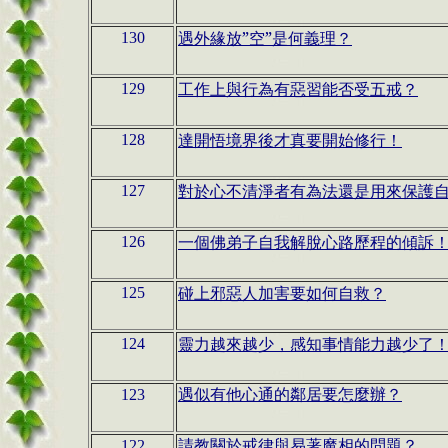
遇外緣放”空”是何義理？
130
工作上與行為有惡習能否受五戒？
129
達開悟境界後才真要開始修行！
128
對於心不清淨者有為法還是用來保護
127
一個佛弟子自我解脫心路歷程的傾訴
126
碰上邪惡人加害要如何自救？
125
靈力越來越少，感知事情能力越少了
124
123
遇似有他心通的鄰居要怎麼辦？
122
請教關於戒律與易著魔相的問題？