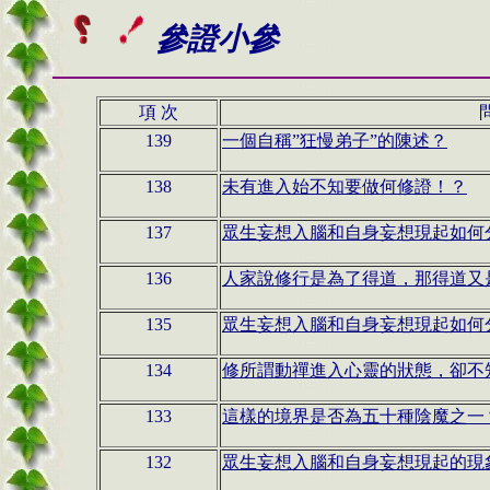
參證小參
項 次
139
一個自稱”狂慢弟子”的陳述？
138
未有進入始不知要做何修證！？
137
眾生妄想入腦和自身妄想現起如何分
136
人家說修行是為了得道，那得道又
135
眾生妄想入腦和自身妄想現起如何
134
修所謂動禪進入心靈的狀態，卻不
133
這樣的境界是否為五十種陰魔之一
132
眾生妄想入腦和自身妄想現起的現