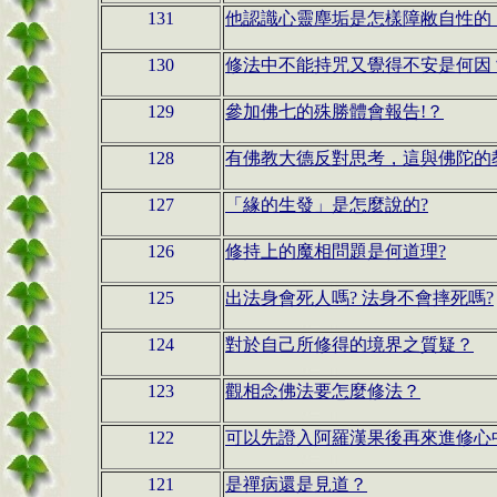
131
他認識心靈塵垢是怎樣障敝自性的
130
修法中不能持咒又覺得不安是何因
129
參加佛七的殊勝體會報告!？
128
有佛教大德反對思考，這與佛陀的
127
「緣的生發」是怎麼說的?
126
修持上的魔相問題是何道理?
125
出法身會死人嗎? 法身不會摔死嗎?
124
對於自己所修得的境界之質疑？
123
觀相念佛法要怎麼修法？
122
可以先證入阿羅漢果後再來進修心
121
是禪病還是見道？