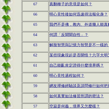
67
真翻種子的意境是如何？
66
明心見性後如何迅速得法報化身？
65
我們不是佛，教內、外道幾人能真
64
何謂「反聞聞自性」？
63
解脫智慧與記憶力智慧是不一樣的
62
某些現象現起是否開悟？六字大明
61
自己能亂肯定證得什麼境界嗎？
60
明心見性過程如何？
59
網友禪修經驗談及請問修行如何把
58
如何真實如法修習所謂的密法？
57
空寂是何義，境界又怎麼樣？