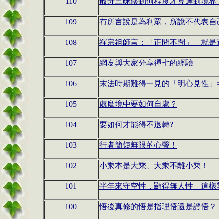
110
般舟三昧修到何程度才算達到境界
109
有所言說是為利眾，所說不代表自
108
禪宗祖師言：「正問不問」，就是
107
網友與大家分享禪七的經驗！
106
末法時期難得一見的「明心見性」
105
處魔境中要如何自處？
104
要如何才能得不退轉?
103
行者簡短無限的心聲！
102
小乘本是大乘、大乘不離小乘！
101
半年來守空性，顯得無人性，這樣
100
悟後真修的悟是指理悟還是證悟？