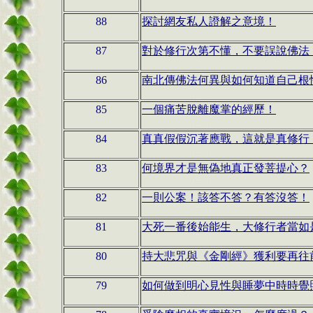
88
探討網友私人證解之意境！
87
對於修行次第不懂，不要誤說佛法
86
南北傳佛法何異與如何知道自己根
85
一個痛苦脫離魔掌的經歷！
84
真真假假沉著應戰，這就是真修行
83
何境界才是無偽地真正發菩提心？
82
一則公案！該答不答？有答沒答！
81
大死一番後始能生，大修行者當如
80
持大悲咒與《金剛經》獲利要再往
79
如何做到明心見性與睡夢中時時覺