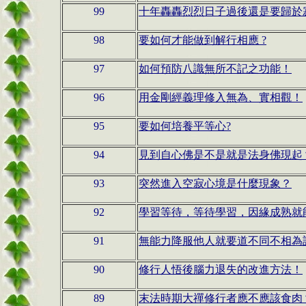
99
十年轟轟烈烈日子過後還是要歸於
98
要如何才能做到解行相應 ?
97
如何預防八識無所不記之功能！
96
用金剛經義理修入無為、實相觀！
95
要如何培養平等心?
94
見到自心佛是不是就是法身佛現起
93
突然進入空寂心境是什麼現象？
92
學習等待，等待學習，因緣成熟就
91
無能力降服他人就要道不同不相為
90
修行人悟後腦力退失的改進方法！
89
末法時期大禪修行者應不應該食肉