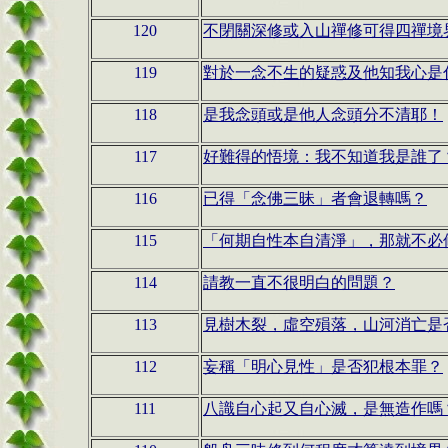
120
不閉關深修或入山禪修可得四禪境
119
對於一念不生的疑惑及他知我心是
118
是我念頭或是他人念頭分不清耶！
117
好難得的悟境：我不知道我是誰了
116
已得「念佛三昧」者會退轉嗎？
115
「何期自性本自清淨」，那就不必
114
請教一直不很明白的問題？
113
見樹木裂，虛空殞落，山河消亡是
112
妄稱「明心見性」是否犯根本罪？
111
八識自心起又自心滅，是無造作嗎