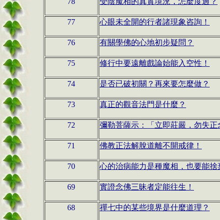
78
受陰魔相的真實境況，怎麼度過？
77
心眼未全開的行者諸現象咨詢！
76
有關學佛的心地初步疑問？
75
修行中要遠離戲論始能入空性！
74
是否已破初關？再來要怎麼做？
73
真正的觀音法門是什麼？
72
彌勒菩薩示：「立即莊嚴，勿失正
71
佛教正法解脫道離不開戒律！
70
心的治病能力是種魔相，也要能捨
69
實證念佛三昧者定能往生！
68
禪七中的某些境界是什麼道理？