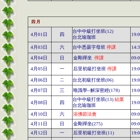
四
月
台中中級打坐班
(12)
4
月
01
日
四
19:
台北瑜珈班
4
月
03
日
六
台中悉曇字母班
停課
14:
4
月
04
日
日
金剛禪坐
停課
09:
4
月
05
日
一
后里初級打坐班
停課
19:
4
月
06
日
二
台北初級打坐班
(06)
19:
4
月
07
日
三
唯識學
--
解深密經
(178)
19:
台中中級打坐班
(1
3
)
結業
4
月
08
日
四
19:
台北瑜珈班
4
月
10
日
六
浴佛節法會
09
:
4
月
11
日
日
金剛禪坐
(27
5
)
09:
4
月
12
日
一
后里初級打坐班
(11)
19: