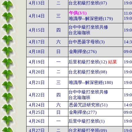
4
月
13
日
台北初級打坐班
(07)
19:
二
午供
(3/1)
11:
4
月
14
日
三
19:
唯識學
--
解深密經
(179)
台中中級打坐班共修
4
月15日
四
19:
台北瑜珈班
4
月
17
日
六
台中悉曇字母班
(
3
)
14:
4
月
18
日
日
金剛禪坐
(27
6
)
09:
4
月
19
日
一
后里初級打坐班
(12)
結業
19:
4
月
20
日
二
台北初級打坐班
(08)
19:
4
月
21
日
三
唯識學
--
解深密經
(180)
19:
台中中級打坐班共修
4
月22日
四
19:
台北瑜珈班
4
月
24
日
六
悉曇咒語研究班
(51)
14:
4
月
25
日
日
金剛禪坐
(27
7
)
09:
4
月26日
一
后里中級打坐班(1)
19:
4
月
2
7
日
二
台北初級打坐班
(09)
19: