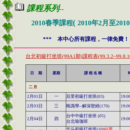
課程系列
--
(
2010春季課
程
20
10
年
2
月至
20
10
*** 本中心所有課程，一律免費！ 
台北初級打坐班(99A1期)課程表(99.3.2~99.8.1
日
期
星期
課
程
名
稱
二
月
2
月
01
日
一
后里初級打坐班
(03)
19:0
2
月
03
日
三
唯識學
--
解深密經
(170)
19:0
台中中級打坐班
(05)
2
月
04
日
四
19:0
台北瑜珈班
北斗初級打坐班
(10
)
結業