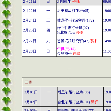
2
月
21
日
日
金剛禪坐
停課
09:0
2
月
22
日
一
后里初級打坐班
(05)
19:0
2
月
24
日
三
唯識學
--
解深密經
(172)
19:0
台中中級打坐班
(07)
2
月
25
日
四
19:0
台北瑜珈班
停課
2
月
27
日
六
悉曇咒語研究班
(47)
停課
14:0
午供
(
元
/15)
2
月
28
日
日
11:0
金剛禪坐
停課
三
月
3
月
01
日
一
后里初級打坐班
(06)
19:
3
月
02
日
二
台北初級打坐班
(01)
開課
19:
3
月
03
日
三
唯識學
--
解深密經
(173)
19: