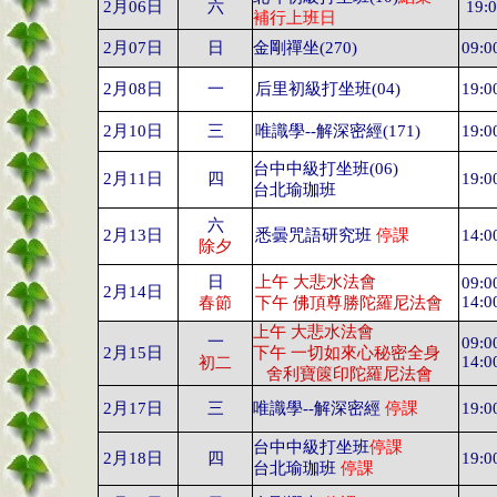
2
月
06
日
六
19:
補行上班日
2
月
07
日
日
金剛禪坐
(270)
09:0
2
月
08
日
一
后里初級打坐班
(04)
19:0
2
月
10
日
三
唯識學
--
解深密經
(171)
19:0
台中中級打坐班
(06)
2
月
11
日
四
19:0
台北瑜珈班
六
2
月
13
日
悉曇咒語研究班
停課
14:0
除夕
日
上午
大悲水法會
09:0
2
月
14
日
14:0
春節
下午
佛頂尊勝陀羅尼法會
上午
大悲水法會
一
09:0
2
月
15
日
下午
一切如來心秘密全身
14:0
初二
舍利寶篋印陀羅尼法會
2
月
17
日
三
唯識學
--
解深密經
停課
19:0
台中中級打坐班
停課
2
月
18
日
四
19:0
台北瑜珈班
停課