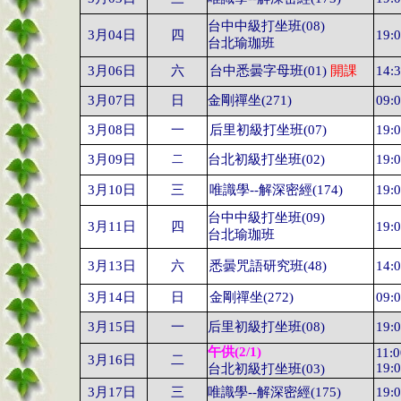
台中中級打坐班
(08)
3
月
04
日
四
19:
台北瑜珈班
3月06日
六
台中悉曇字母班
(01
)
開課
14:
3
月
07
日
日
金剛禪坐
(271)
09:
3
月
08
日
一
后里初級打坐班
(07)
19:
3
月
09
日
二
台北初級打坐班
(02)
19:
3
月
10
日
三
唯識學
--
解深密經
(174)
19:
台中中級打坐班
(09)
3
月
11
日
四
19:
台北瑜珈班
3
月
13
日
六
悉曇咒語研究班
(48)
14:
3
月
14
日
日
金剛禪坐
(272)
09:
3
月
15
日
一
后里初級打坐班
(08)
19:
午供
(2/1)
11:
3
月
16
日
二
19:
台北初級打坐班
(03)
3
月
17
日
三
唯識學
--
解深密經
(175)
19: