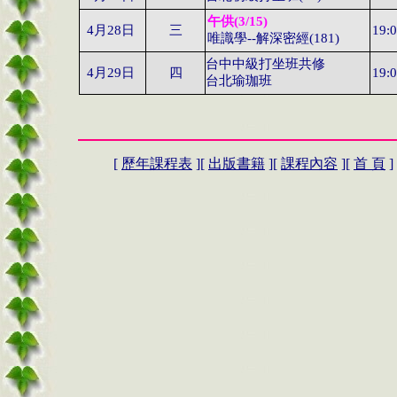
午供
(3/15)
4
月
28
日
三
19:
唯識學
--
解深密經
(181)
台中中級打坐班共修
4
月29日
四
19:
台北瑜珈班
[
歷年課程表
][
出版書籍
][
課程內容
][
首 頁
]