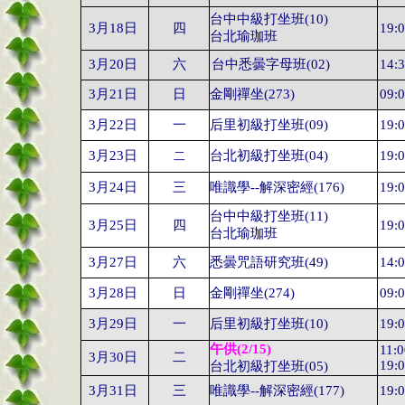
台中中級打坐班
(10)
3
月
18
日
四
19:
台北瑜珈班
3
月
20日
六
台中悉曇字母班
(02
)
14:
3
月
21
日
日
金剛禪坐
(273)
09:
3
月
22
日
一
后里初級打坐班
(09)
19:
3
月
23
日
台北初級打坐班
(04)
19:
二
3
月
24
日
三
唯識學
--解深密經
(176)
19:
台中中級打坐班
(11)
3
月
25
日
四
19:
台北瑜珈班
3
月
27
日
六
悉曇咒語研究班
(49)
14:
3
月
28
日
日
金剛禪坐
(274)
09:
3
月
29
日
一
后里初級打坐班
(10)
19:
午供
(2/15)
11:
3
月
30
日
二
19:
台北初級打坐班
(05)
3
月
31
日
三
唯識學
--解深密經
(177)
19: