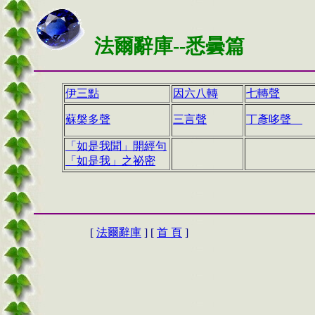
法
爾辭庫--悉曇篇
伊三點
因六八轉
七轉聲
蘇槃多聲
三言聲
丁彥哆聲
「如是我聞」開經句
「如是我」之祕密
[
法爾辭庫
] [
首 頁
]