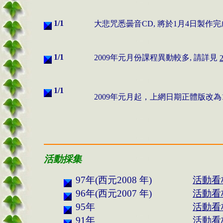
1/
1
大悲咒悉曇音CD, 將於1
月
4
日
製作完
1/
1
2009
年元月份
課程異動較多, 請詳見
1/
1
2009
年元月起，上網日期
正體版
改為
活動採集
97年(西元2008 年)
活動看
96年(西元2007 年)
活動看
95年
活動看
91年
活動看