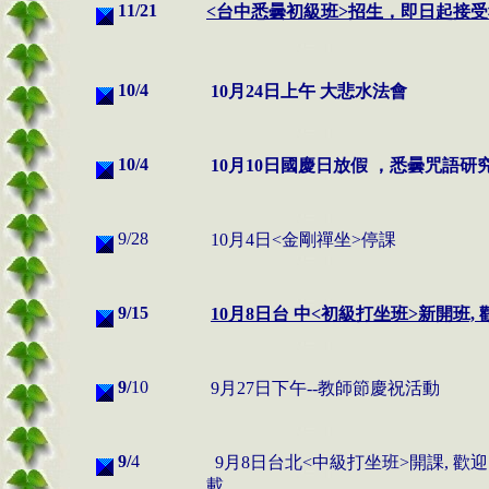
11/
21
<台中悉曇初級班>招生
，即日起接受
10/
4
10
月
24
日上午
大悲水法會
10/
4
10月10日國慶日放假
，悉曇咒語研
9/
28
10月4日<金剛禪坐>停課
9/
15
10月8日台 中<初級打坐班>新開班,
9/
10
9
月27日下午--教師節慶祝活動
9/
4
9
月
8日台北<中級打坐班>開課, 歡
載