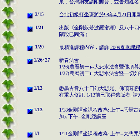
來，台灣網友請附郵資，並告知姓名
3/15
台北初級打坐班將於98年4月21日開
1/21
出版《金剛般若波羅蜜經》及八十四
階段已圓滿!)
1/20
內容，
最精進課程
請
詳
2009春季課
1/26~27
新春法會
1/26(農曆初一)--大悲水法會暨佛
1/27(農曆初二)--大悲水法會暨
1/
13
悉曇古音八十四句大悲咒
、
佛頂尊勝
有重大修訂, 1/13前已取得舊版者, 請
1/
13
1/18金剛禪坐課程改為: 上午--悉
加), 下午--金剛經講座
1/
1
1/11金剛禪坐課程改為: 上午--大悲