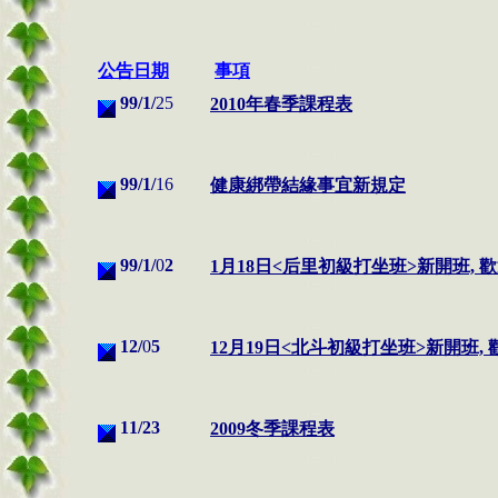
公告日期
事項
99/1/
25
2010年春季課程表
99/1/
16
健康綁帶結緣事宜新規定
99/1/
0
2
1月18日<后里初級打坐班>新開班, 
12/
0
5
12月19日<北斗初級打坐班>新開班,
11/
23
2009冬季課程表