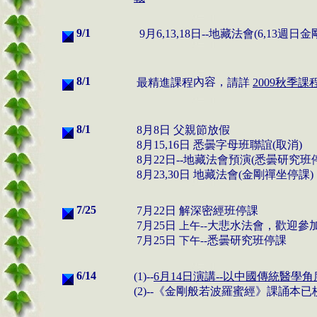
9/1
9
月
6,13
,18日--
地藏法會
(6,13週日
金
8/1
內容，
最精進課程
請
詳
2009秋季課
8/1
8
月
8
日
父親節放假
8
月
15,16
日
悉曇字母班聯誼
(取消)
8月22日--地藏法會預演(悉曇研究班
8
月
23,30
日
地藏法會
(
金剛禪坐
停課)
7/25
7
月
22
日 解深密經班停課
7
月
25
日
大悲水法會
，
歡迎參
上午--
7
月
25
日
悉曇研究班停課
下午--
6/14
(1)--
6
月
14
日
演講--以中國傳統醫學角
(2)--《金剛般若波羅蜜經》課誦本