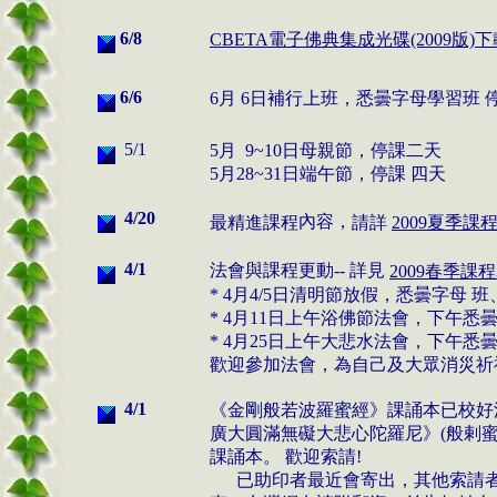
6/8
CBETA電子佛典集成光碟(2009版)
6/6
6
月
6
日
補行上班
，
悉曇字母學習班
5/1
5
月
9~10
日母親節
，
停課二天
5
月
28~31
日端午節
，
停課 四天
4/20
內容，
最精進課程
請
詳
2009夏季課
4/1
法會與課程更動--
詳見
2009春季課
*
4
月
4
/5
日清明節放假
，
悉曇字母 班
*
4
月
11
日上午浴佛節法會
，
下午悉
*
4
月
25
日上午大悲水法會
，
下午悉
歡迎參加法會
，
為自己及大眾消災祈
4/1
《金剛般若波羅蜜經》課誦本已校好
廣大圓滿無礙大悲心陀羅尼》(般剌
課誦本。 歡迎索請
!
已助印者最近會寄出，其他索請者