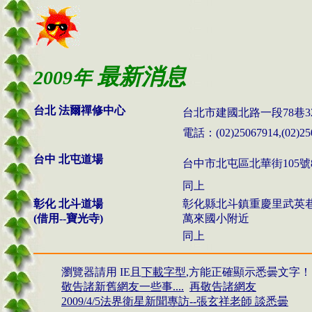
最新消息
2009年
台北 法爾禪修中心
台北市建國北路一段
78
巷
3
電話：
(02)25067914,(02)
25
台中 北屯道場
台中市北屯區北華街105號
同上
彰
化 北斗道場
彰化縣北斗鎮重慶里武英
(借用
--寶光寺
)
萬來國小附近
同上
瀏覽器請用 IE且
下載字型
,方能正確顯示悉曇文字
！
敬告諸新舊網友
一些事....
再敬告諸網友
2009/
4/5法界衛星新聞專訪
--
張玄祥老師 談悉曇