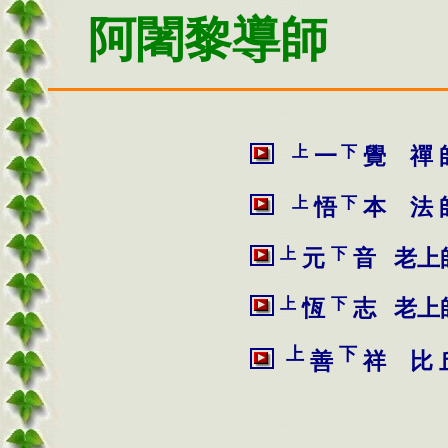
阿闍黎導師
上
下
一
覺 禪 
上
下
悟
本 法 
上
下
元
音 老上
上
下
恆
志 老上
上
下
善
祥 比 