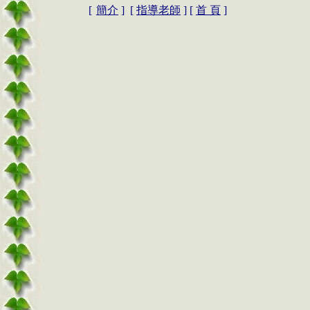
[
簡介
] [
指導老師
]
[
首 頁
]